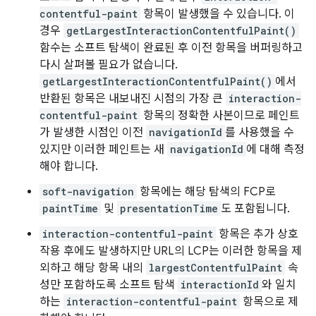
contentful-paint
항목이 발생했을 수 있습니다. 이
경우
getLargestInteractionContentfulPaint()
함수는 소프트 탐색이 완료된 후 이전 항목을 버퍼링하고
다시 살펴볼 필요가 없습니다.
getLargestInteractionContentfulPaint()
에서
반환된 항목은 내보내진 시점의 가장 큰
interaction-
contentful-paint
항목의 정확한 사본이므로 페인트
가 발생한 시점인 이전
navigationId
를 사용했을 수
있지만 이러한 페인트는 새
navigationId
에 대해 측정
해야 합니다.
soft-navigation
항목에는 해당 탐색의 FCP로
paintTime
및
presentationTime
도 포함됩니다.
interaction-contentful-paint
항목은 추가 상호
작용 후에도 발생하지만 URL의 LCP는 이러한 항목을 제
외하고 해당 항목 내의
largestContentfulPaint
속
성만 포함하도록 소프트 탐색
interactionId
와 일치
하는
interaction-contentful-paint
항목으로 제