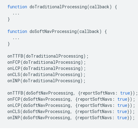
function
doTraditionalProcessing
(
callback
)
{
...
}
function
doSoftNavProcessing
(
callback
)
{
...
}
onTTFB
(
doTraditionalProcessing
);
onFCP
(
doTraditionalProcessing
);
onLCP
(
doTraditionalProcessing
);
onCLS
(
doTraditionalProcessing
);
onINP
(
doTraditionalProcessing
);
onTTFB
(
doSoftNavProcessing
,
{
reportSoftNavs
:
true
});
onFCP
(
doSoftNavProcessing
,
{
reportSoftNavs
:
true
});
onLCP
(
doSoftNavProcessing
,
{
reportSoftNavs
:
true
});
onCLS
(
doSoftNavProcessing
,
{
reportSoftNavs
:
true
});
onINP
(
doSoftNavProcessing
,
{
reportSoftNavs
:
true
});