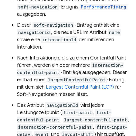
soft-navigation
-Ereignis
PerformanceTiming
ausgegeben.
Dieser
soft-navigation
-Eintrag enthält eine
navigationId
, die neue URL im Attribut
name
sowie eine
interactionId
der initiierenden
Interaktion.
Nach Interaktionen, die zu einem Contentful Paint
führen, werden ein oder mehrere
interaction-
contentful-paint
-Einträge ausgegeben. Dieser
enthält einen
largestContentfulPaint
-Eintrag,
mit dem sich
Largest Contentful Paint (LCP)
für
Soft-Navigationen messen lässt.
Das Attribut
navigationId
wird jedem
Leistungszeitpunkt (
first-paint
,
first-
contentful-paint
,
largest-contentful-paint
,
interaction-contentful-paint
,
first-input-
delay
,
event
und
layout-shift
) hinzugefügt.