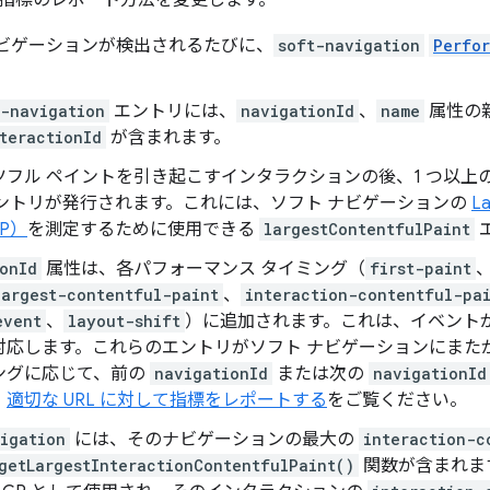
指標のレポート方法を変更します。
ナビゲーションが検出されるたびに、
soft-navigation
Perfo
。
t-navigation
エントリには、
navigationId
、
name
属性の新
teractionId
が含まれます。
ツフル ペイントを引き起こすインタラクションの後、1 つ以上
ントリが発行されます。これには、ソフト ナビゲーションの
La
CP）
を測定するために使用できる
largestContentfulPaint
onId
属性は、各パフォーマンス タイミング（
first-paint
largest-contentful-paint
、
interaction-contentful-pa
event
、
layout-shift
）に追加されます。これは、イベント
対応します。これらのエントリがソフト ナビゲーションにまた
ングに応じて、前の
navigationId
または次の
navigationId
、
適切な URL に対して指標をレポートする
をご覧ください。
igation
には、そのナビゲーションの最大の
interaction-c
getLargestInteractionContentfulPaint()
関数が含まれま