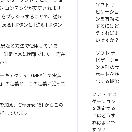
ンでは「ソフト ナビゲーショ
ソフト ナ
ージ コンテンツが変更されます。
ビゲーショ
L をプッシュすることで、従来
ンを有効に
] ボタンと [進む] ボタン
するにはど
うすればよ
いですか？
ぞれ異なる方法で使用していま
ソフト ナ
、測定は常に困難でした。
現在
ビゲーショ
か？
ン API のサ
ポートを検
アーキテクチャ（MPA）で実装
出する機能
ン」の定義と、この定義に沿って
ソフト ナビ
ゲーション
Chrome 151 からこの
を測定する
目指しています。
にはどうす
ればよいで
すか？