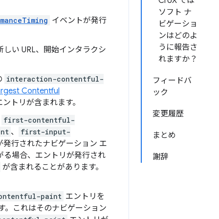
CrUX では
ソフト ナ
rmanceTiming
イベントが発行
ビゲーショ
ンはどのよ
うに報告さ
しい URL、開始インタラクシ
れますか？
の
interaction-contentful-
フィードバ
rgest Contentful
ック
エントリが含まれます。
変更履歴
、
first-contentful-
int
、
first-input-
まとめ
が発行されたナビゲーション エ
がる場合、エントリが発行され
謝辞
が含まれることがあります。
ontentful-paint
エントリを
す。これはそのナビゲーション