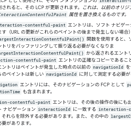
LCP として使用され、そのインタラクションの
interaction-
されると、その LCP が更新されます。
これは、以前のオリジ
InteractionContentfulPaint
属性を置き換えるものです。
teraction-contentful-paint
エントリは、ソフト ナビゲー
ます（URL の更新がこれらのペイントの後まで発生しない場合
argestInteractionContentfulPaint()
関数を使用すると、
ントリをバッファリングして振り返る必要がなくなりま
argestInteractionContentfulPaint()
から返されるエント
action-contentful-paint
エントリの正確なコピーであるこ
エントリはペイントが発生した時点の以前の
navigationId
を
らのペイントは新しい
navigationId
に対して測定する必要が
igation
エントリには、そのナビゲーションの FCP として
p
tionTime
も含まれます。
ion-contentful-paint
エントリは、その後の操作の後にも出力さ
ト ナビゲーション
interactionId
に一致する
interaction-
、それらを除外する必要があります。また、その中の
largestC
必要があります。