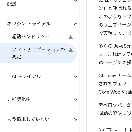
に個別のウェブ
配送
ン」と呼ばれる手
このようなアプ
オリジン トライアル
のウェブページ
で実現していま
起動ハンドラ API
多くの Java
ソフト ナビゲーションの
す。これはブラ
測定
の
ページでの操
Chrome 
AI トライアル
されたウェブサ
Core Web 
非推奨化中
デベロッパーか
問題の解決に役
もう追求していない
ソフト ナ