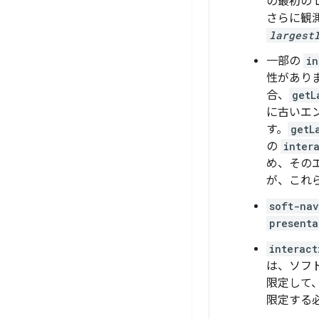
の最初の 
さらに観測
largest
一部の
in
性があり
合、
getL
に古いエ
す。
getL
の
inter
め、その
が、これ
soft-nav
presenta
interact
は、ソフ
限定して
限定する