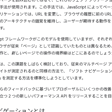
ページを読み込むのではなく、これらのウェブ アプリケーショ
法が使用されます。この手法では、JavaScript によってペ
リケーションでは、URL を変更し、ブラウザの履歴に前の UR
のアーキテクチャの錯覚を維持し、ユーザーが期待する動作を [戻る
す。
Script フレームワークがこのモデルを使用していますが、それ
ウザが従来「ページ」として認識していたものとは異なるため
作と、
新しい
ページでの操作の境界線はどこにあるのでしょう
チームは、この課題をしばらく検討しており、従来のマルチページ 
イトが測定されるのと同様の方法で、「ソフト ナビゲーショ
Vitals を測定する方法を標準化しようとしています。
らのフィードバックに基づいてプロポーザルにいくつかの改善を加え、
立つ 2 つの新しいパフォーマンス API をリリースすることを
ビゲーションとは