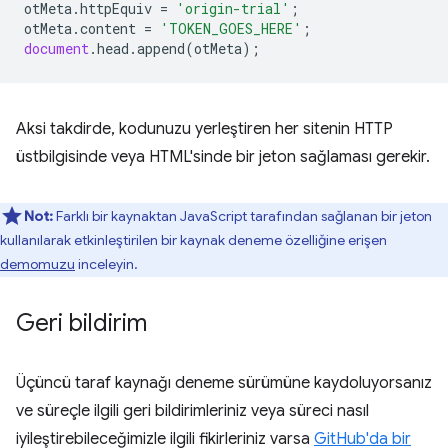
otMeta
.
httpEquiv
=
'origin-trial'
;
otMeta
.
content
=
'TOKEN_GOES_HERE'
;
document
.
head
.
append
(
otMeta
);
Aksi takdirde, kodunuzu yerleştiren her sitenin HTTP
üstbilgisinde veya HTML'sinde bir jeton sağlaması gerekir.
Not:
Farklı bir kaynaktan JavaScript tarafından sağlanan bir jeton
kullanılarak etkinleştirilen bir kaynak deneme özelliğine erişen
demomuzu
inceleyin.
Geri bildirim
Üçüncü taraf kaynağı deneme sürümüne kaydoluyorsanız
ve süreçle ilgili geri bildirimleriniz veya süreci nasıl
iyileştirebileceğimizle ilgili fikirleriniz varsa
GitHub'da bir