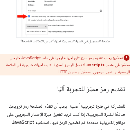
صفحة التسجيل في الفترة التجريبية لميزة "قياس الإحالات الناجحة"
تحذير:
يجب تقديم رمز مميّز تابع لجهة خارجية في ملف JavaScript خارجي
مضمّن في عنصر
. لا تعمل الرموز المميّزة التابعة لجهات خارجية في العلامة
<script>
الوصفية أو النص البرمجي المضمّن أو عنوان HTTP.
تقديم رمز مميّز للتجربة آليًا
للمشاركة في فترة تجريبية أصلية، يجب أن تقدّم الصفحة رمز ترويجيًا
صالحًا للفترة التجريبية. إذا كنت تريد تفعيل ميزة الإصدار التجريبي على
مواقع إلكترونية متعددة تم تضمين الرمز فيها، استخدِم JavaScript