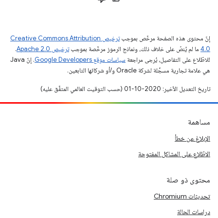
إنّ محتوى هذه الصفحة مرخّص بموجب
ترخيص Creative Commons Attribution
4.0‏
ما لم يُنصّ على خلاف ذلك، ونماذج الرموز مرخّصة بموجب
ترخيص Apache 2.0‏
.
للاطّلاع على التفاصيل، يُرجى مراجعة
سياسات موقع Google Developers‏
. إنّ Java
هي علامة تجارية مسجَّلة لشركة Oracle و/أو شركائها التابعين.
تاريخ التعديل الأخير: 2020-10-01 (حسب التوقيت العالمي المتفَّق عليه)
مساهمة
الإبلاغ عن خطأ
الاطّلاع على المشاكل المفتوحة
محتوى ذو صلة
تحديثات Chromium
دراسات الحالة