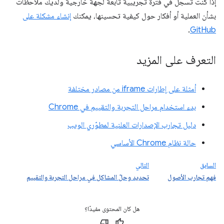
إذا كنت تسجل في فترة تجريبية تابعة لجهة خارجية ولديك ملاحظات
بشأن العملية أو أفكار حول كيفية تحسينها، يمكنك
إنشاء مشكلة على
.
GitHub
التعرف على المزيد
أمثلة على إطارات iframe من مصادر مختلفة
بدء استخدام مراحل التجربة والتقييم في Chrome
دليل تجارب الإصدارات العلنية لمطوّري الويب
حالة نظام Chrome الأساسي
السابق
التالي
فهم تجارب الأصول
تحديد وحلّ المشاكل في مراحل التجربة والتقييم
هل كان المحتوى مفيدًا؟