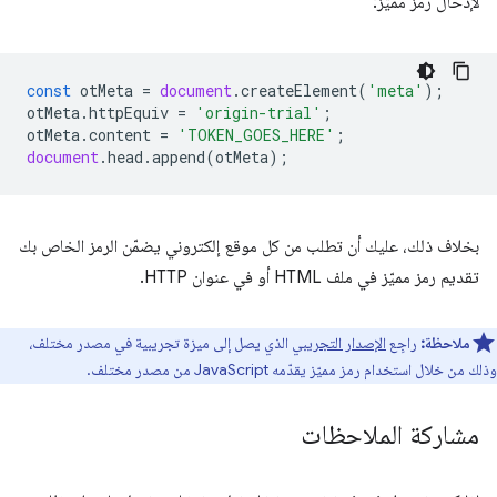
لإدخال رمز مميّز:
const
otMeta
=
document
.
createElement
(
'meta'
);
otMeta
.
httpEquiv
=
'origin-trial'
;
otMeta
.
content
=
'TOKEN_GOES_HERE'
;
document
.
head
.
append
(
otMeta
);
بخلاف ذلك، عليك أن تطلب من كل موقع إلكتروني يضمّن الرمز الخاص بك
تقديم رمز مميّز في ملف HTML أو في عنوان HTTP.
ملاحظة:
راجِع
الإصدار التجريبي
الذي يصل إلى ميزة تجريبية في مصدر مختلف،
وذلك من خلال استخدام رمز مميّز يقدّمه JavaScript من مصدر مختلف.
مشاركة الملاحظات