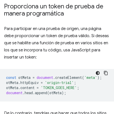
Proporciona un token de prueba de
manera programática
Para participar en una prueba de origen, una página
debe proporcionar un token de prueba válido. Si deseas
que se habilite una función de prueba en varios sitios en
los que se incorpora tu código, usa JavaScript para
insertar un token:
const
otMeta
=
document
.
createElement
(
'meta'
);
otMeta
.
httpEquiv
=
'origin-trial'
;
otMeta
.
content
=
'TOKEN_GOES_HERE'
;
document
.
head
.
append
(
otMeta
);
De lo contrario, tendrías que hacer que todos los sitios