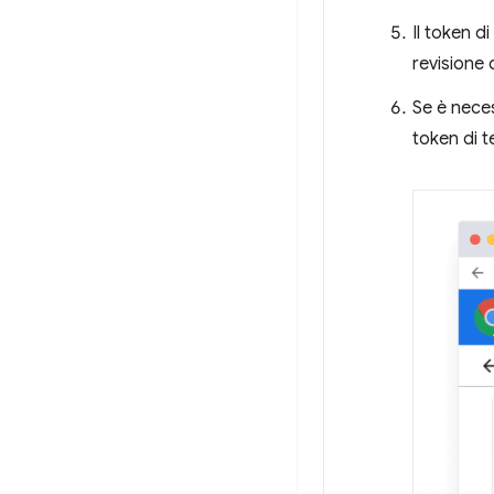
Il token d
revisione d
Se è neces
token di t