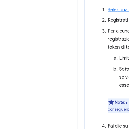
Seleziona 
Registrati
Per alcune
registrazi
token di t
Limi
Sott
se v
esse
Nota:
no
conseguenza
Fai clic su