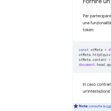
Fornire u
Per partecipare 
una funzionalità
token:
const
otMeta
=
d
otMeta
.
httpEquiv
otMeta
.
content
=
document
.
head
.
ap
In caso contrari
un'intestazion
Nota:
consulta la
no