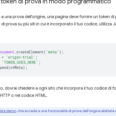
n token di prova in modo programmatico
a una prova dell'origine, una pagina deve fornire un token di p
 di prova su più siti in cui è incorporato il tuo codice, utilizza 
ocument
.
createElement
(
'meta'
);
=
'origin-trial'
;
'TOKEN_GOES_HERE'
;
pend
(
otMeta
);
o, dovrai chiedere a ogni sito che incorpora il tuo codice di f
e HTTP o nel codice HTML.
stra demo
, che accede a una funzionalità di prova dell'origine abilitata