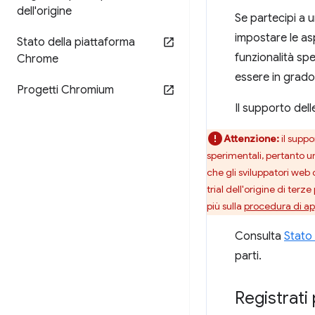
dell'origine
Se partecipi a u
impostare le aspe
Stato della piattaforma
funzionalità sp
Chrome
essere in grado 
Progetti Chromium
Il supporto dell
Attenzione:
il suppo
sperimentali, pertanto un
che gli sviluppatori web 
trial dell'origine di terz
più sulla
procedura di a
Consulta
Stato
parti.
Registrati 