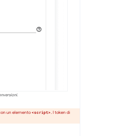
onversioni.
o con un elemento
. I token di
<script>