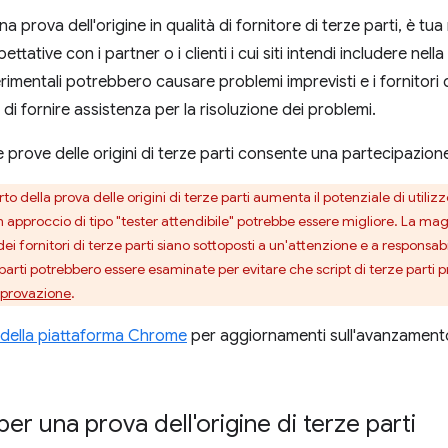
na prova dell'origine in qualità di fornitore di terze parti, è tu
ttative con i partner o i clienti i cui siti intendi includere nella
erimentali potrebbero causare problemi imprevisti e i fornitor
di fornire assistenza per la risoluzione dei problemi.
e prove delle origini di terze parti consente una partecipazion
rto della prova delle origini di terze parti aumenta il potenziale di utili
 approccio di tipo "tester attendibile" potrebbe essere migliore. La magg
dei fornitori di terze parti siano sottoposti a un'attenzione e a responsabi
e parti potrebbero essere esaminate per evitare che script di terze parti pr
pprovazione
.
 della piattaforma Chrome
per aggiornamenti sull'avanzamento de
per una prova dell'origine di terze parti