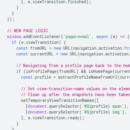
],
e
.
viewTransition
.
finished
);
}
}
});
// NEW PAGE LOGIC
window
.
addEventListener
(
'pagereveal'
,
async
(
e
)
=
>
{
if
(
e
.
viewTransition
)
{
const
fromURL
=
new
URL
(
navigation
.
activation
.
fr
const
currentURL
=
new
URL
(
navigation
.
activation
// Navigating from a profile page back to the ho
if
(
isProfilePage
(
fromURL
)
 && 
isHomePage
(
curren
const
profile
=
extractProfileNameFromUrl
(
curr
// Set view-transition-name values on the elem
// Clean up after the snapshots have been taken
setTemporaryViewTransitionNames
([
[
document
.
querySelector
(
`#
${
profile
}
 span`
),
[
document
.
querySelector
(
`#
${
profile
}
 img`
),
],
e
.
viewTransition
.
ready
);
}
}