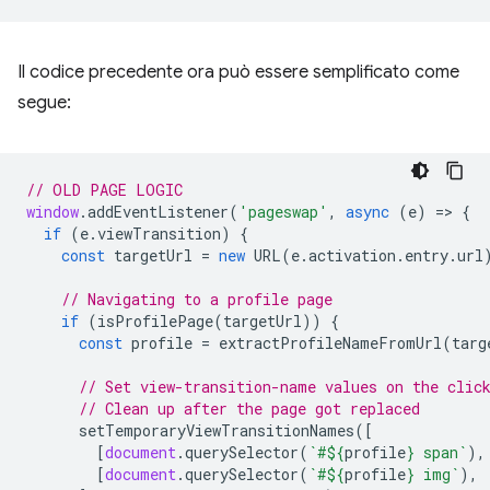
Il codice precedente ora può essere semplificato come
segue:
// OLD PAGE LOGIC
window
.
addEventListener
(
'pageswap'
,
async
(
e
)
=
>
{
if
(
e
.
viewTransition
)
{
const
targetUrl
=
new
URL
(
e
.
activation
.
entry
.
url
// Navigating to a profile page
if
(
isProfilePage
(
targetUrl
))
{
const
profile
=
extractProfileNameFromUrl
(
targ
// Set view-transition-name values on the clic
// Clean up after the page got replaced
setTemporaryViewTransitionNames
([
[
document
.
querySelector
(
`#
${
profile
}
 span`
),
[
document
.
querySelector
(
`#
${
profile
}
 img`
),