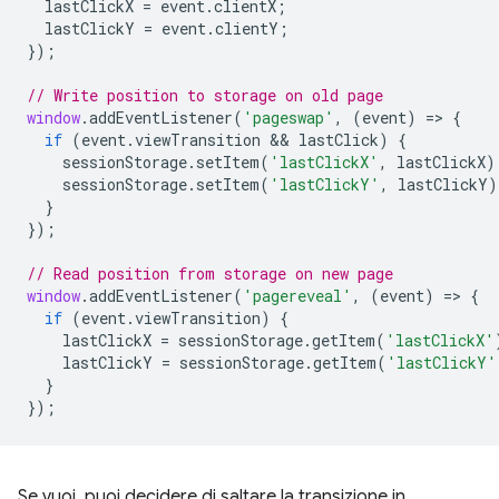
lastClickX
=
event
.
clientX
;
lastClickY
=
event
.
clientY
;
});
// Write position to storage on old page
window
.
addEventListener
(
'pageswap'
,
(
event
)
=
>
{
if
(
event
.
viewTransition
 && 
lastClick
)
{
sessionStorage
.
setItem
(
'lastClickX'
,
lastClickX
)
sessionStorage
.
setItem
(
'lastClickY'
,
lastClickY
)
}
});
// Read position from storage on new page
window
.
addEventListener
(
'pagereveal'
,
(
event
)
=
>
{
if
(
event
.
viewTransition
)
{
lastClickX
=
sessionStorage
.
getItem
(
'lastClickX'
lastClickY
=
sessionStorage
.
getItem
(
'lastClickY'
}
});
Se vuoi, puoi decidere di saltare la transizione in