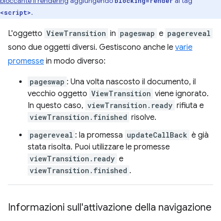
bloccante il rendering
aggiungendo
al tag
blocking=render
.
<script>
L'oggetto
ViewTransition
in
pageswap
e
pagereveal
sono due oggetti diversi. Gestiscono anche le
varie
promesse
in modo diverso:
pageswap
: Una volta nascosto il documento, il
vecchio oggetto
ViewTransition
viene ignorato.
In questo caso,
viewTransition.ready
rifiuta e
viewTransition.finished
risolve.
pagereveal
: la promessa
updateCallBack
è già
stata risolta. Puoi utilizzare le promesse
viewTransition.ready
e
viewTransition.finished
.
Informazioni sull'attivazione della navigazione