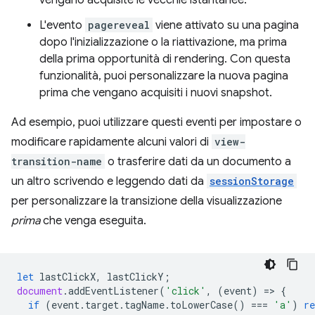
vengano acquisite le vecchie istantanee.
L'evento
pagereveal
viene attivato su una pagina
dopo l'inizializzazione o la riattivazione, ma prima
della prima opportunità di rendering. Con questa
funzionalità, puoi personalizzare la nuova pagina
prima che vengano acquisiti i nuovi snapshot.
Ad esempio, puoi utilizzare questi eventi per impostare o
modificare rapidamente alcuni valori di
view-
transition-name
o trasferire dati da un documento a
un altro scrivendo e leggendo dati da
sessionStorage
per personalizzare la transizione della visualizzazione
prima
che venga eseguita.
let
lastClickX
,
lastClickY
;
document
.
addEventListener
(
'click'
,
(
event
)
=
>
{
if
(
event
.
target
.
tagName
.
toLowerCase
()
===
'a'
)
re