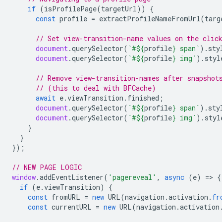
if
(
isProfilePage
(
targetUrl
))
{
const
profile
=
extractProfileNameFromUrl
(
targ
// Set view-transition-name values on the clic
document
.
querySelector
(
`#
${
profile
}
 span`
).
sty
document
.
querySelector
(
`#
${
profile
}
 img`
).
styl
// Remove view-transition-names after snapshot
// (this to deal with BFCache)
await
e
.
viewTransition
.
finished
;
document
.
querySelector
(
`#
${
profile
}
 span`
).
sty
document
.
querySelector
(
`#
${
profile
}
 img`
).
styl
}
}
});
// NEW PAGE LOGIC
window
.
addEventListener
(
'pagereveal'
,
async
(
e
)
=
>
{
if
(
e
.
viewTransition
)
{
const
fromURL
=
new
URL
(
navigation
.
activation
.
fr
const
currentURL
=
new
URL
(
navigation
.
activation