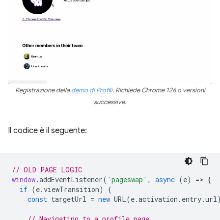
Registrazione della
demo di Profili
. Richiede Chrome 126 o versioni
successive.
Il codice è il seguente:
// OLD PAGE LOGIC
window
.
addEventListener
(
'pageswap'
,
async
(
e
)
=
>
{
if
(
e
.
viewTransition
)
{
const
targetUrl
=
new
URL
(
e
.
activation
.
entry
.
url
// Navigating to a profile page