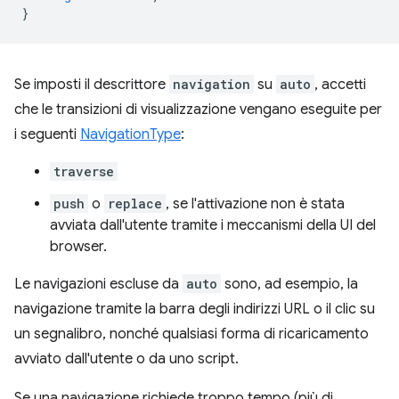
}
Se imposti il descrittore
navigation
su
auto
, accetti
che le transizioni di visualizzazione vengano eseguite per
i seguenti
NavigationType
:
traverse
push
o
replace
, se l'attivazione non è stata
avviata dall'utente tramite i meccanismi della UI del
browser.
Le navigazioni escluse da
auto
sono, ad esempio, la
navigazione tramite la barra degli indirizzi URL o il clic su
un segnalibro, nonché qualsiasi forma di ricaricamento
avviato dall'utente o da uno script.
Se una navigazione richiede troppo tempo (più di