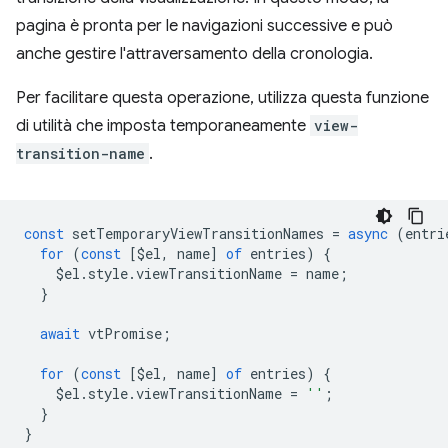
pagina è pronta per le navigazioni successive e può
anche gestire l'attraversamento della cronologia.
Per facilitare questa operazione, utilizza questa funzione
di utilità che imposta temporaneamente
view-
transition-name
.
const
setTemporaryViewTransitionNames
=
async
(
entri
for
(
const
[
$el
,
name
]
of
entries
)
{
$el
.
style
.
viewTransitionName
=
name
;
}
await
vtPromise
;
for
(
const
[
$el
,
name
]
of
entries
)
{
$el
.
style
.
viewTransitionName
=
''
;
}
}