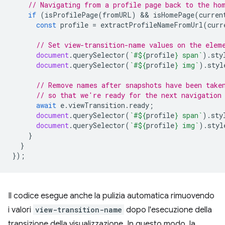
// Navigating from a profile page back to the ho
if
(
isProfilePage
(
fromURL
)
 && 
isHomePage
(
curren
const
profile
=
extractProfileNameFromUrl
(
curr
// Set view-transition-name values on the elem
document
.
querySelector
(
`#
${
profile
}
 span`
).
sty
document
.
querySelector
(
`#
${
profile
}
 img`
).
styl
// Remove names after snapshots have been take
// so that we're ready for the next navigation
await
e
.
viewTransition
.
ready
;
document
.
querySelector
(
`#
${
profile
}
 span`
).
sty
document
.
querySelector
(
`#
${
profile
}
 img`
).
styl
}
}
});
Il codice esegue anche la pulizia automatica rimuovendo
i valori
view-transition-name
dopo l'esecuzione della
transizione della visualizzazione. In questo modo, la