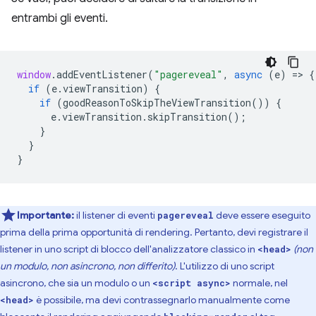
entrambi gli eventi.
window
.
addEventListener
(
"pagereveal"
,
async
(
e
)
=
>
{
if
(
e
.
viewTransition
)
{
if
(
goodReasonToSkipTheViewTransition
())
{
e
.
viewTransition
.
skipTransition
();
}
}
}
Importante:
il listener di eventi
deve essere eseguito
pagereveal
prima della prima opportunità di rendering. Pertanto, devi registrare il
listener in uno script di blocco dell'analizzatore classico in
(non
<head>
un modulo, non asincrono, non differito)
. L'utilizzo di uno script
asincrono, che sia un modulo o un
normale, nel
<script async>
è possibile, ma devi contrassegnarlo manualmente come
<head>