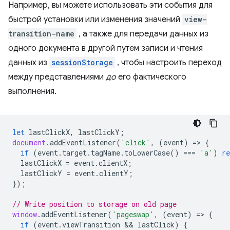
Например, вы можете использовать эти события для
быстрой установки или изменения значений
view-
transition-name
, а также для передачи данных из
одного документа в другой путем записи и чтения
данных из
sessionStorage
, чтобы настроить переход
между представлениями
до
его фактического
выполнения.
let
lastClickX
,
lastClickY
;
document
.
addEventListener
(
'click'
,
(
event
)
=
>
{
if
(
event
.
target
.
tagName
.
toLowerCase
()
===
'a'
)
re
lastClickX
=
event
.
clientX
;
lastClickY
=
event
.
clientY
;
});
// Write position to storage on old page
window
.
addEventListener
(
'pageswap'
,
(
event
)
=
>
{
if
(
event
.
viewTransition
 && 
lastClick
)
{