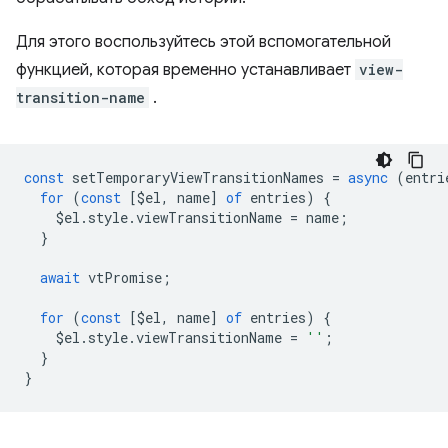
Для этого воспользуйтесь этой вспомогательной
функцией, которая временно устанавливает
view-
transition-name
.
const
setTemporaryViewTransitionNames
=
async
(
entri
for
(
const
[
$el
,
name
]
of
entries
)
{
$el
.
style
.
viewTransitionName
=
name
;
}
await
vtPromise
;
for
(
const
[
$el
,
name
]
of
entries
)
{
$el
.
style
.
viewTransitionName
=
''
;
}
}