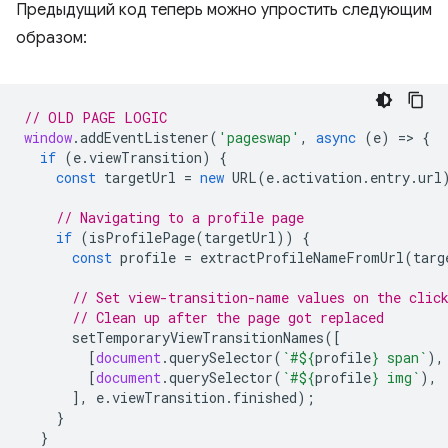
Предыдущий код теперь можно упростить следующим
образом:
// OLD PAGE LOGIC
window
.
addEventListener
(
'pageswap'
,
async
(
e
)
=
>
{
if
(
e
.
viewTransition
)
{
const
targetUrl
=
new
URL
(
e
.
activation
.
entry
.
url
// Navigating to a profile page
if
(
isProfilePage
(
targetUrl
))
{
const
profile
=
extractProfileNameFromUrl
(
targ
// Set view-transition-name values on the clic
// Clean up after the page got replaced
setTemporaryViewTransitionNames
([
[
document
.
querySelector
(
`#
${
profile
}
 span`
),
[
document
.
querySelector
(
`#
${
profile
}
 img`
),
],
e
.
viewTransition
.
finished
);
}
}