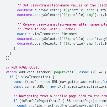
// Set view-transition-name values on the clic
document
.
querySelector
(
`#
${
profile
}
 span`
).
sty
document
.
querySelector
(
`#
${
profile
}
 img`
).
styl
// Remove view-transition-names after snapshot
// (this to deal with BFCache)
await
e
.
viewTransition
.
finished
;
document
.
querySelector
(
`#
${
profile
}
 span`
).
sty
document
.
querySelector
(
`#
${
profile
}
 img`
).
styl
}
}
});
// NEW PAGE LOGIC
window
.
addEventListener
(
'pagereveal'
,
async
(
e
)
=
>
{
if
(
e
.
viewTransition
)
{
const
fromURL
=
new
URL
(
navigation
.
activation
.
fr
const
currentURL
=
new
URL
(
navigation
.
activation
// Navigating from a profile page back to the ho
if
(
isProfilePage
(
fromURL
)
 && 
isHomePage
(
curren
const
profile
=
extractProfileNameFromUrl
(
curr