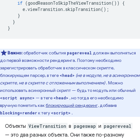
if
(
goodReasonToSkipTheViewTransition
())
{
e
.
viewTransition
.
skipTransition
();
}
}
}
Важно:
обработчик события
должен выполняться
pagereveal
до первой возможности рендеринга. Поэтому необходимо
зарегистрировать обработчик в классическом скрипте,
блокирующем парсер, в теге
(не в модуле, не в асинхронном
<head>
скрипте, не в скрипте с отложенным выполнением)
. Можно
использовать асинхронный скрипт — будь то модуль или обычный
— в теге
, но тогда его необходимо
<script async>
<head>
вручную пометить как
блокирующий рендеринг,
добавив
к тегу
.
blocking=render
<script>
Объекты
ViewTransition
в
pageswap
и
pagereveal
— это два разных объекта. Они также по-разному