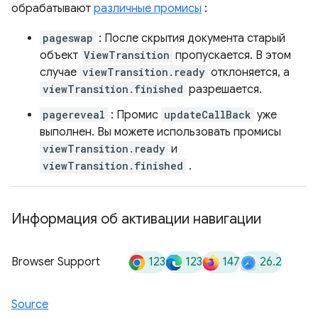
обрабатывают
различные промисы
:
pageswap
: После скрытия документа старый
объект
ViewTransition
пропускается. В этом
случае
viewTransition.ready
отклоняется, а
viewTransition.finished
разрешается.
pagereveal
: Промис
updateCallBack
уже
выполнен. Вы можете использовать промисы
viewTransition.ready
и
viewTransition.finished
.
Информация об активации навигации
123
123
147
26.2
Browser Support
Source