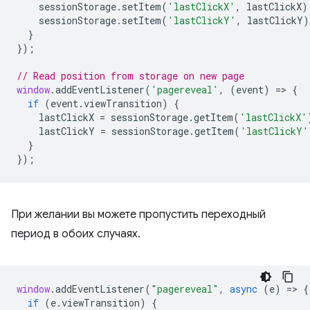
sessionStorage
.
setItem
(
'lastClickX'
,
lastClickX
)
sessionStorage
.
setItem
(
'lastClickY'
,
lastClickY
)
}
});
// Read position from storage on new page
window
.
addEventListener
(
'pagereveal'
,
(
event
)
=
>
{
if
(
event
.
viewTransition
)
{
lastClickX
=
sessionStorage
.
getItem
(
'lastClickX'
lastClickY
=
sessionStorage
.
getItem
(
'lastClickY'
}
});
При желании вы можете пропустить переходный
период в обоих случаях.
window
.
addEventListener
(
"pagereveal"
,
async
(
e
)
=
>
{
if
(
e
.
viewTransition
)
{