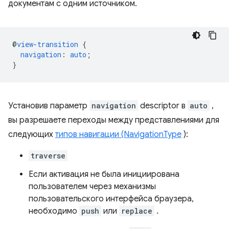
документам с одним источником.
@
view-transition
{
navigation
:
auto
;
}
Установив параметр
navigation
descriptor в
auto
,
вы разрешаете переходы между представлениями для
следующих
типов навигации (NavigationType
):
traverse
Если активация не была инициирована
пользователем через механизмы
пользовательского интерфейса браузера,
необходимо
push
или
replace
.