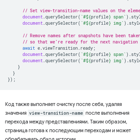
// Set view-transition-name values on the elem
document
.
querySelector
(
`#
${
profile
}
 span`
).
sty
document
.
querySelector
(
`#
${
profile
}
 img`
).
styl
// Remove names after snapshots have been take
// so that we're ready for the next navigation
await
e
.
viewTransition
.
ready
;
document
.
querySelector
(
`#
${
profile
}
 span`
).
sty
document
.
querySelector
(
`#
${
profile
}
 img`
).
styl
}
}
});
Код также выполняет очистку после себя, удаляя
значения
view-transition-name
после выполнения
перехода между представлениями. Таким образом,
страница готова к последующим переходам и может
обрабатывать обход истории.