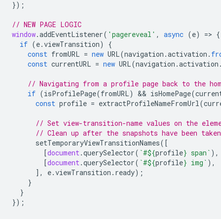
});
// NEW PAGE LOGIC
window
.
addEventListener
(
'pagereveal'
,
async
(
e
)
=
>
{
if
(
e
.
viewTransition
)
{
const
fromURL
=
new
URL
(
navigation
.
activation
.
fr
const
currentURL
=
new
URL
(
navigation
.
activation
// Navigating from a profile page back to the ho
if
(
isProfilePage
(
fromURL
)
 && 
isHomePage
(
curren
const
profile
=
extractProfileNameFromUrl
(
curr
// Set view-transition-name values on the elem
// Clean up after the snapshots have been taken
setTemporaryViewTransitionNames
([
[
document
.
querySelector
(
`#
${
profile
}
 span`
),
[
document
.
querySelector
(
`#
${
profile
}
 img`
),
],
e
.
viewTransition
.
ready
);
}
}
});