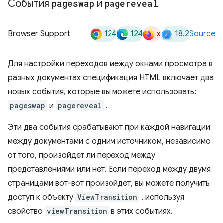
События
pageswap
и
pagereveal
124
124
x
18.2
Browser Support
Source
Для настройки переходов между окнами просмотра в
разных документах спецификация HTML включает два
новых события, которые вы можете использовать:
pageswap
и
pagereveal
.
Эти два события срабатывают при каждой навигации
между документами с одним источником, независимо
от того, произойдет ли переход между
представлениями или нет. Если переход между двумя
страницами вот-вот произойдет, вы можете получить
доступ к объекту
ViewTransition
, используя
свойство
viewTransition
в этих событиях.