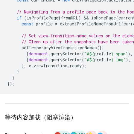
// Navigating from a profile page back to the ho
if
(
isProfilePage
(
fromURL
)
 && 
isHomePage
(
curren
const
profile
=
extractProfileNameFromUrl
(
curr
// Set view-transition-name values on the elem
// Clean up after the snapshots have been taken
setTemporaryViewTransitionNames
([
[
document
.
querySelector
(
`#
${
profile
}
 span`
),
[
document
.
querySelector
(
`#
${
profile
}
 img`
),
],
e
.
viewTransition
.
ready
);
}
}
});
等待内容加载（阻塞渲染）