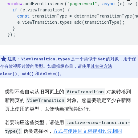
window
.
addEventListener
(
"pagereveal"
,
async
(
e
)
=
>
{
if
(
e
.
viewTransition
)
{
const
transitionType
=
determineTransitionType
(
n
e
.
viewTransition
.
types
.
add
(
transitionType
);
}
});
注意
：
是一个类似于
的对象，用于保
ViewTransition.types
Set
存有效视图过渡的类型。如需操纵条目，请使用
其实例方法
、
和
。
clear()
add()
delete()
类型不会自动从旧网页上的
ViewTransition
对象转移到
新网页的
ViewTransition
对象。您需要确定至少在新网
页上使用的类型，以便动画按预期运行。
若要响应这些类型，请使用
:active-view-transition-
type()
伪类选择器，
方式与使用同文档视图过渡相同