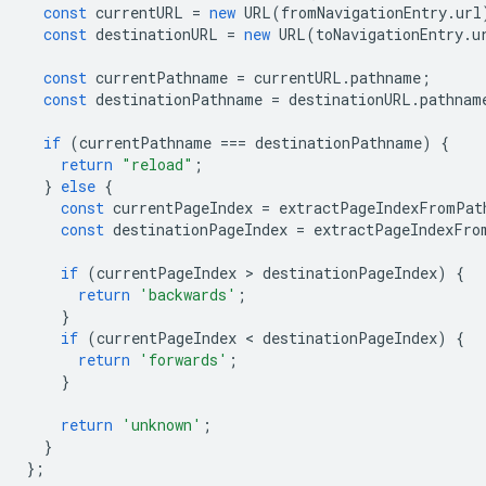
const
currentURL
=
new
URL
(
fromNavigationEntry
.
url
const
destinationURL
=
new
URL
(
toNavigationEntry
.
u
const
currentPathname
=
currentURL
.
pathname
;
const
destinationPathname
=
destinationURL
.
pathnam
if
(
currentPathname
===
destinationPathname
)
{
return
"reload"
;
}
else
{
const
currentPageIndex
=
extractPageIndexFromPat
const
destinationPageIndex
=
extractPageIndexFro
if
(
currentPageIndex
 > 
destinationPageIndex
)
{
return
'backwards'
;
}
if
(
currentPageIndex
 < 
destinationPageIndex
)
{
return
'forwards'
;
}
return
'unknown'
;
}
};