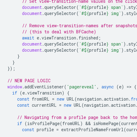
// Set view-transition-name values on the clic
document
.
querySelector
(
`#
${
profile
}
 span`
).
sty
document
.
querySelector
(
`#
${
profile
}
 img`
).
styl
// Remove view-transition-names after snapshot
// (this to deal with BFCache)
await
e
.
viewTransition
.
finished
;
document
.
querySelector
(
`#
${
profile
}
 span`
).
sty
document
.
querySelector
(
`#
${
profile
}
 img`
).
styl
}
}
});
// NEW PAGE LOGIC
window
.
addEventListener
(
'pagereveal'
,
async
(
e
)
=
>
{
if
(
e
.
viewTransition
)
{
const
fromURL
=
new
URL
(
navigation
.
activation
.
fr
const
currentURL
=
new
URL
(
navigation
.
activation
// Navigating from a profile page back to the ho
if
(
isProfilePage
(
fromURL
)
 && 
isHomePage
(
curren
const
profile
=
extractProfileNameFromUrl
(
curr