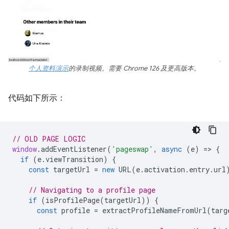
个人资料演示
的录制视频。需要 Chrome 126 及更高版本。
代码如下所示：
// OLD PAGE LOGIC
window
.
addEventListener
(
'pageswap'
,
async
(
e
)
=
>
{
if
(
e
.
viewTransition
)
{
const
targetUrl
=
new
URL
(
e
.
activation
.
entry
.
url
// Navigating to a profile page
if
(
isProfilePage
(
targetUrl
))
{
const
profile
=
extractProfileNameFromUrl
(
targ