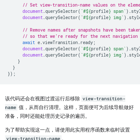
// Set view-transition-name values on the elem
document
.
querySelector
(
`#
${
profile
}
 span`
).
sty
document
.
querySelector
(
`#
${
profile
}
 img`
).
styl
// Remove names after snapshots have been take
// so that we're ready for the next navigation
await
e
.
viewTransition
.
ready
;
document
.
querySelector
(
`#
${
profile
}
 span`
).
sty
document
.
querySelector
(
`#
${
profile
}
 img`
).
styl
}
}
});
该代码还会在视图过渡运行后移除
view-transition-
name
值，从而自行清理。这样，页面便可为后续导航做好
准备，同时还能处理历史记录的遍历。
为了帮助实现这一点，请使用此实用程序函数来临时设置
view-transition-name
。