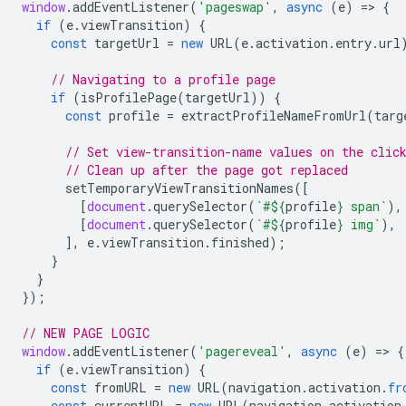
window
.
addEventListener
(
'pageswap'
,
async
(
e
)
=
>
{
if
(
e
.
viewTransition
)
{
const
targetUrl
=
new
URL
(
e
.
activation
.
entry
.
url
// Navigating to a profile page
if
(
isProfilePage
(
targetUrl
))
{
const
profile
=
extractProfileNameFromUrl
(
targ
// Set view-transition-name values on the clic
// Clean up after the page got replaced
setTemporaryViewTransitionNames
([
[
document
.
querySelector
(
`#
${
profile
}
 span`
),
[
document
.
querySelector
(
`#
${
profile
}
 img`
),
],
e
.
viewTransition
.
finished
);
}
}
});
// NEW PAGE LOGIC
window
.
addEventListener
(
'pagereveal'
,
async
(
e
)
=
>
{
if
(
e
.
viewTransition
)
{
const
fromURL
=
new
URL
(
navigation
.
activation
.
fr
const
currentURL
=
new
URL
(
navigation
.
activation