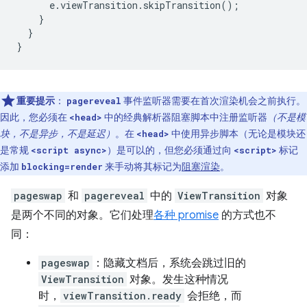
e
.
viewTransition
.
skipTransition
();
}
}
}
重要提示
：
事件监听器需要在首次渲染机会之前执行。
pagereveal
因此，您必须在
中的经典解析器阻塞脚本中注册监听器
（不是模
<head>
块，不是异步，不是延迟）
。在
中使用异步脚本（无论是模块还
<head>
是常规
）是可以的，但您必须通过向
标记
<script async>
<script>
添加
来手动将其标记为
阻塞渲染
。
blocking=render
pageswap
和
pagereveal
中的
ViewTransition
对象
是两个不同的对象。它们处理
各种 promise
的方式也不
同：
pageswap
：隐藏文档后，系统会跳过旧的
ViewTransition
对象。发生这种情况
时，
viewTransition.ready
会拒绝，而