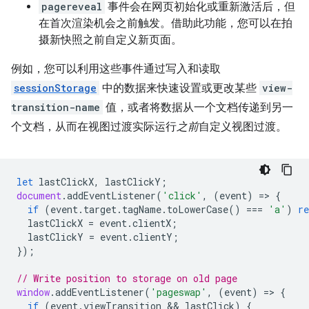
pagereveal
事件会在网页初始化或重新激活后，但
在首次渲染机会之前触发。借助此功能，您可以在拍
摄新快照之前自定义新页面。
例如，您可以利用这些事件通过写入和读取
sessionStorage
中的数据来快速设置或更改某些
view-
transition-name
值，或者将数据从一个文档传递到另一
个文档，从而在视图过渡实际运行
之前
自定义视图过渡。
let
lastClickX
,
lastClickY
;
document
.
addEventListener
(
'click'
,
(
event
)
=
>
{
if
(
event
.
target
.
tagName
.
toLowerCase
()
===
'a'
)
re
lastClickX
=
event
.
clientX
;
lastClickY
=
event
.
clientY
;
});
// Write position to storage on old page
window
.
addEventListener
(
'pageswap'
,
(
event
)
=
>
{
if
(
event
.
viewTransition
 && 
lastClick
)
{