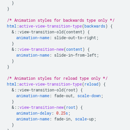
}
}
/* Animation styles for backwards type only */
html
:
active-view-transition-type
(
backwards
)
{
&
::view-transition-old(content)
{
animation-name
:
slide-out-to-right
;
}
&
::
view-transition-new
(
content
)
{
animation-name
:
slide-in-from-left
;
}
}
/* Animation styles for reload type only */
html
:
active-view-transition-type
(
reload
)
{
&
::view-transition-old(root)
{
animation-name
:
fade-out
,
scale-down
;
}
&
::
view-transition-new
(
root
)
{
animation-delay
:
0.25
s
;
animation-name
:
fade-in
,
scale
-
up
;
}