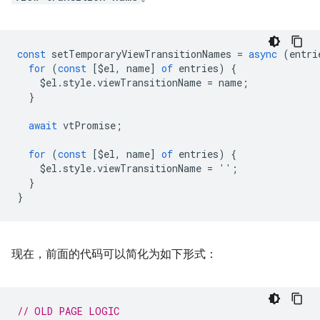
const
setTemporaryViewTransitionNames
=
async
(
entri
for
(
const
[
$el
,
name
]
of
entries
)
{
$el
.
style
.
viewTransitionName
=
name
;
}
await
vtPromise
;
for
(
const
[
$el
,
name
]
of
entries
)
{
$el
.
style
.
viewTransitionName
=
''
;
}
}
现在，前面的代码可以简化为如下形式：
// OLD PAGE LOGIC