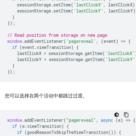
sessionStorage
.
setItem
(
'lastClickX'
,
lastClickX
)
sessionStorage
.
setItem
(
'lastClickY'
,
lastClickY
)
}
});
// Read position from storage on new page
window
.
addEventListener
(
'pagereveal'
,
(
event
)
=
>
{
if
(
event
.
viewTransition
)
{
lastClickX
=
sessionStorage
.
getItem
(
'lastClickX'
lastClickY
=
sessionStorage
.
getItem
(
'lastClickY'
}
});
您可以选择在两个活动中都跳过过渡。
window
.
addEventListener
(
"pagereveal"
,
async
(
e
)
=
>
{
if
(
e
.
viewTransition
)
{
if
(
goodReasonToSkipTheViewTransition
())
{