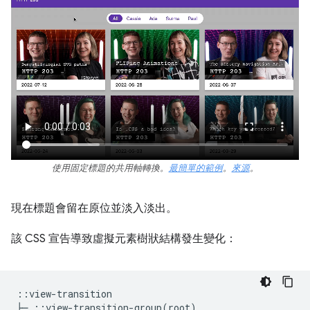
使用固定標題的共用軸轉換。
最簡單的範例
。
來源
。
現在標題會留在原位並淡入淡出。
該 CSS 宣告導致虛擬元素樹狀結構發生變化：
::view-transition

├─ ::view-transition-group(root)
