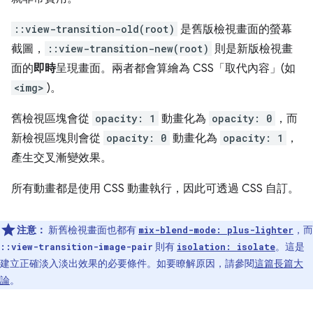
::view-transition-old(root)
是舊版檢視畫面的螢幕
截圖，
::view-transition-new(root)
則是新版檢視畫
面的
即時
呈現畫面。兩者都會算繪為 CSS「取代內容」(如
<img>
)。
舊檢視區塊會從
opacity: 1
動畫化為
opacity: 0
，而
新檢視區塊則會從
opacity: 0
動畫化為
opacity: 1
，
產生交叉漸變效果。
所有動畫都是使用 CSS 動畫執行，因此可透過 CSS 自訂。
注意：
新舊檢視畫面也都有
，而
mix-blend-mode: plus-lighter
則有
。這是
::view-transition-image-pair
isolation: isolate
建立正確淡入淡出效果的必要條件。如要瞭解原因，請參閱
這篇長篇大
論
。