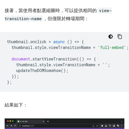
接著，當使用者點選縮圖時，可以提供相同的
view-
transition-name
，但僅限於轉場期間：
thumbnail
.
onclick
=
async
()
=
>
{
thumbnail
.
style
.
viewTransitionName
=
'full-embed'
;
document
.
startViewTransition
(()
=
>
{
thumbnail
.
style
.
viewTransitionName
=
''
;
updateTheDOMSomehow
();
});
};
結果如下：