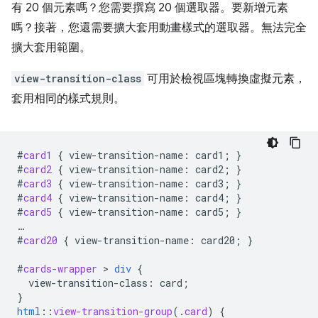
有 20 個元素嗎？您需要撰寫 20 個選取器。要新增元素
嗎？接著，您還需要擴大套用動畫樣式的選取器。無法完全
擴大套用範圍。
view-transition-class
可用於檢視區塊轉換虛擬元素，
套用相同的樣式規則。
#
card1
{
view-transition-name
:
card1
;
}
#
card2
{
view-transition-name
:
card2
;
}
#
card3
{
view-transition-name
:
card3
;
}
#
card4
{
view-transition-name
:
card4
;
}
#
card5
{
view-transition-name
:
card5
;
}
…
#
card20
{
view-transition-name
:
card20
;
}
#
cards-wrapper
 > 
div
{
view-transition-class
:
card
;
}
html
::
view-transition-group
(
.
card
)
{