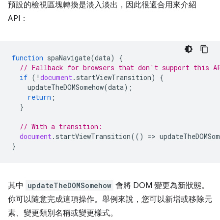
預設的檢視區塊轉換是淡入淡出，因此很適合用來介紹
API：
function
spaNavigate
(
data
)
{
// Fallback for browsers that don't support this A
if
(
!
document
.
startViewTransition
)
{
updateTheDOMSomehow
(
data
);
return
;
}
// With a transition:
document
.
startViewTransition
(()
=
>
updateTheDOMSom
}
其中
updateTheDOMSomehow
會將 DOM 變更為新狀態。
你可以隨意完成這項操作。舉例來說，您可以新增或移除元
素、變更類別名稱或變更樣式。