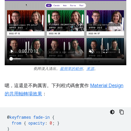
長跨淡入淡出。
最簡單的範例
。
來源
。
嗯，這還是不夠厲害。下列程式碼會實作
Material Design
的共用軸轉場效果
：
@
keyframes
fade-in
{
from
{
opacity
:
0
;
}
}