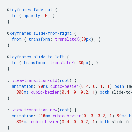
@
keyframes
fade-out
{
to
{
opacity
:
0
;
}
}
@
keyframes
slide-from-right
{
from
{
transform
:
translateX
(
30
px
);
}
}
@
keyframes
slide-to-left
{
to
{
transform
:
translateX
(
-30
px
);
}
}
::
view-transition-old
(
root
)
{
animation
:
90
ms
cubic-bezier
(
0.4
,
0
,
1
,
1
)
both
fa
300
ms
cubic-bezier
(
0.4
,
0
,
0.2
,
1
)
both
slide-to
}
::
view-transition-new
(
root
)
{
animation
:
210
ms
cubic-bezier
(
0
,
0
,
0.2
,
1
)
90
ms
b
300
ms
cubic-bezier
(
0.4
,
0
,
0.2
,
1
)
both
slide-fr
}