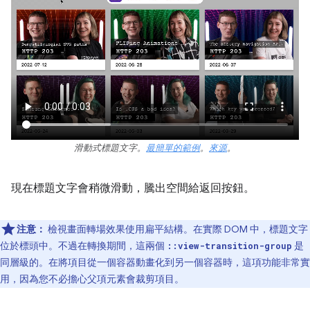
滑動式標題文字。
最簡單的範例
。
來源
。
現在標題文字會稍微滑動，騰出空間給返回按鈕。
注意：
檢視畫面轉場效果使用扁平結構。在實際 DOM 中，標題文字
位於標頭中。不過在轉換期間，這兩個
是
::view-transition-group
同層級的。在將項目從一個容器動畫化到另一個容器時，這項功能非常實
用，因為您不必擔心父項元素會裁剪項目。