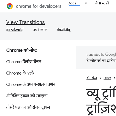
Docs
केस स्टडी
View Transitions
वेब प्लैटफ़ॉर्म
नए रिलीज़
वेबजीपीयू
Chrome कॉन्सेप्ट
टेक्नोलॉजी का इस्तेमाल
Chrome रिलीज़ चैनल
Chrome के फ़्लैग
होम पेज
Docs
Chrome के अलग-अलग वर्शन
व्यू 
ऑरिजिन ट्रायल को समझना
ट्रांज़
तीसरे पक्ष का ऑरिजिन ट्रायल