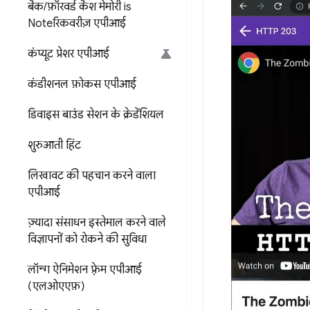
बैक
/
फ़ॉरवर्ड कैश मेमोरी is
Noteरिकवरीज़ एपीआई
कंप्यूट प्रेशर एपीआई
कंडीशनल फ़ोकस एपीआई
डिवाइस बाउंड सेशन के क्रेडेंशियल
शुरुआती हिंट
लिखावट की पहचान करने वाला
एपीआई
ज़्यादा संसाधन इस्तेमाल करने वाले
विज्ञापनों को रोकने की सुविधा
लॉन्ग ऐनिमेशन फ़्रेम एपीआई
(एलओएएफ़)