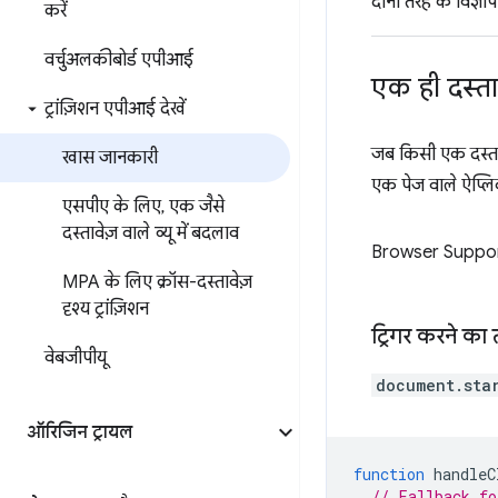
दोनों तरह के विज्ञाप
करें
वर्चुअलकीबोर्ड एपीआई
एक ही दस्तावेज
ट्रांज़िशन एपीआई देखें
जब किसी एक दस्तावे
खास जानकारी
एक पेज वाले ऐप्लिक
एसपीए के लिए
,
एक जैसे
दस्तावेज़ वाले व्यू में बदलाव
Browser Suppo
MPA के लिए क्रॉस-दस्तावेज़
दृश्य ट्रांज़िशन
ट्रिगर करने का
वेबजीपीयू
document.sta
ऑरिजिन ट्रायल
function
handleC
// Fallback fo