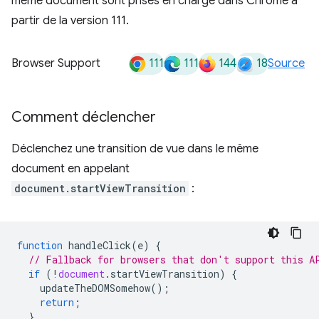
même document sont prises en charge dans Chrome à
partir de la version 111.
111
111
144
18
Browser Support
Source
Comment déclencher
Déclenchez une transition de vue dans le même
document en appelant
document.startViewTransition
:
function
handleClick
(
e
)
{
// Fallback for browsers that don't support this A
if
(
!
document
.
startViewTransition
)
{
updateTheDOMSomehow
();
return
;
}