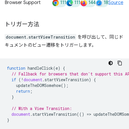
111
111
144
18
Browser Support
Source
トリガー方法
document.startViewTransition
を呼び出して、同じド
キュメントのビュー遷移をトリガーします。
function
handleClick
(
e
)
{
// Fallback for browsers that don't support this A
if
(
!
document
.
startViewTransition
)
{
updateTheDOMSomehow
();
return
;
}
// With a View Transition:
document
.
startViewTransition
(()
=
>
updateTheDOMSom
}