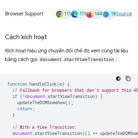
111
111
144
18
Browser Support
Source
Cách kích hoạt
Kích hoạt hiệu ứng chuyển đổi chế độ xem cùng tài liệu
bằng cách gọi
document.startViewTransition
:
function
handleClick
(
e
)
{
// Fallback for browsers that don't support this A
if
(
!
document
.
startViewTransition
)
{
updateTheDOMSomehow
();
return
;
}
// With a View Transition:
document
.
startViewTransition
(()
=
>
updateTheDOMSom