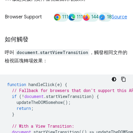
111
111
144
18
Browser Support
Source
如何觸發
呼叫
document.startViewTransition
，觸發相同文件的
檢視區塊轉場效果：
function
handleClick
(
e
)
{
// Fallback for browsers that don't support this A
if
(
!
document
.
startViewTransition
)
{
updateTheDOMSomehow
();
return
;
}
// With a View Transition:
document
.
startViewTransition
(()
=
>
updateTheDOMSom