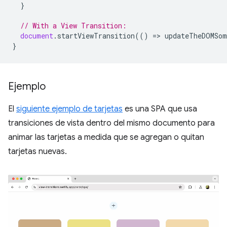
}
// With a View Transition:
document
.
startViewTransition
(()
=
>
updateTheDOMSom
}
Ejemplo
El
siguiente ejemplo de tarjetas
es una SPA que usa
transiciones de vista dentro del mismo documento para
animar las tarjetas a medida que se agregan o quitan
tarjetas nuevas.