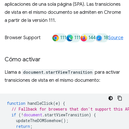
aplicaciones de una sola página (SPA). Las transiciones
de vista en el mismo documento se admiten en Chrome
a partir de la versión 111.
111
111
144
18
Browser Support
Source
Cómo activar
Llama a
document.startViewTransition
para activar
transiciones de vista en el mismo documento:
function
handleClick
(
e
)
{
// Fallback for browsers that don't support this A
if
(
!
document
.
startViewTransition
)
{
updateTheDOMSomehow
();
return
;