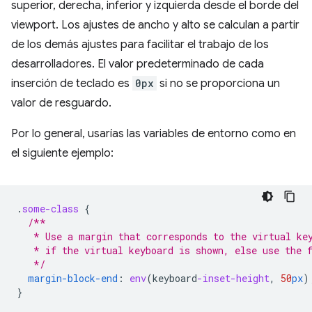
superior, derecha, inferior y izquierda desde el borde del
viewport. Los ajustes de ancho y alto se calculan a partir
de los demás ajustes para facilitar el trabajo de los
desarrolladores. El valor predeterminado de cada
inserción de teclado es
0px
si no se proporciona un
valor de resguardo.
Por lo general, usarías las variables de entorno como en
el siguiente ejemplo:
.
some-class
{
/**
   * Use a margin that corresponds to the virtual ke
   * if the virtual keyboard is shown, else use the 
   */
margin-block-end
:
env
(
keyboard
-inset-height
,
50
px
)
}