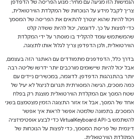
הגמישות הזו מגיעה עם מחיר: מנוע הפריסה של הדפדפן
צריך לקבל מידע על הנוכחות של המקלדת הווירטואלית,
ויכול להיות שהוא יצטרך להתאים את הפריסה של המסמך
כדי לפצות על כך. לדוגמה, יכול להיות ששדה קלט
שהמשתמש עומד להקליד בו מוסתר על ידי המקלדת
הווירטואלית, ולכן הדפדפן צריך לגלול אותו לתצוגה.
בדרך כלל, הדפדפנים מתמודדים עם האתגר הזה בעצמם,
אבל יכול להיות שיישומים מורכבים יותר ידרשו שליטה רבה
יותר בהתנהגות הדפדפן. לדוגמה, במכשירים ניידים עם
כמה מסכים, הגישה המסורתית תגרום לניצול לא יעיל של
שטח המסך אם המקלדת הווירטואלית מוצגת רק בפלח
אחד של המסך, אבל אז אזור התצוגה הזמין מצטמצם בשני
המסכים. בתמונה שלמטה אפשר לראות איך אפשר
להשתמש ב-VirtualKeyboard API כדי לבצע אופטימיזציה
דינמית של פריסת המסמך, כדי לפצות על הנוכחות של
המקלדת הווירטואלית.