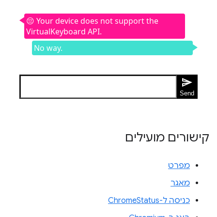
קישורים מועילים
מפרט
מאגר
כניסה ל-ChromeStatus