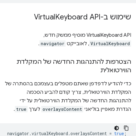
שימוש ב-Virtual
Keyboard API
‫VirtualKeyboard API מוסיף ממשק חדש,
VirtualKeyboard
, לאובייקט
navigator
.
הצטרפות להתנהגות החדשה של המקלדת
הווירטואלית
כדי להודיע לדפדפן שאתם מטפלים בעצמכם בהסתרה של
המקלדת הווירטואלית, צריך קודם להביע הסכמה
להתנהגות החדשה של המקלדת הווירטואלית על ידי
הגדרת מאפיין בוליאני
overlaysContent
לערך
true
.
navigator
.
virtualKeyboard
.
overlaysContent
=
true
;