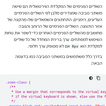
השוליים הפנימיים של המקלדת הווירטואלית הם שישה
משתני סביבה שמגדירים מלבן לפי השוליים הפנימיים
העליונים, הימניים, התחתונים והשמאליים שלו מהקצה של
אזור התצוגה. השוליים הפנימיים של הרוחב והגובה
מחושבים מהשוליים הפנימיים האחרים כדי לשפר את נוחות
השימוש למפתחים. ערך ברירת המחדל של כל שוליים
למקלדת הוא
0px
אם לא מסופק ערך חלופי.
בדרך כלל משתמשים במשתני הסביבה כמו בדוגמה
הבאה:
.
some-class
{
/**
   * Use a margin that corresponds to the virtual ke
   * if the virtual keyboard is shown, else use the 
   */
margin-block-end
:
env
(
keyboard
-inset-height
,
50
px
)