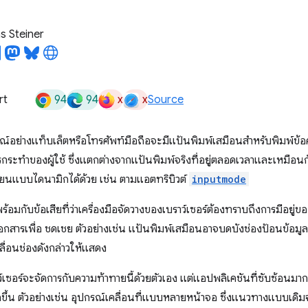
 Steiner
94
94
x
x
rt
Source
ณ์อย่างแท็บเล็ตหรือโทรศัพท์มือถือจะมีแป้นพิมพ์เสมือนสำหรับพิมพ์ข
ะทำของผู้ใช้ ซึ่งแตกต่างจากแป้นพิมพ์จริงที่อยู่ตลอดเวลาและเหมือน
ี่ยนแบบไดนามิกได้ด้วย เช่น ตามแอตทริบิวต์
inputmode
พร้อมกับข้อเสียที่ว่าเครื่องมือจัดวางของเบราว์เซอร์ต้องทราบถึงการมีอยู
อกสารเพื่อ ชดเชย ตัวอย่างเช่น แป้นพิมพ์เสมือนอาจบดบังช่องป้อนข้อมูลที่
เลื่อนช่องดังกล่าวให้แสดง
์เซอร์จะจัดการกับความท้าทายนี้ด้วยตัวเอง แต่แอปพลิเคชันที่ซับซ้อนมา
ขึ้น ตัวอย่างเช่น อุปกรณ์เคลื่อนที่แบบหลายหน้าจอ ซึ่งแนวทางแบบเดิมจ