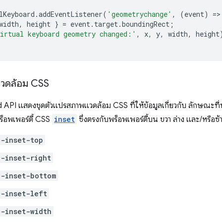
lKeyboard
.
addEventListener
(
'geometrychange'
,
(
event
)
=
>
width
,
height
}
=
event
.
target
.
boundingRect
;
irtual keyboard geometry changed:'
,
x
,
y
,
width
,
height
วดล้อม CSS
 API แสดงชุดตัวแปรสภาพแวดล้อม CSS ที่ให้ข้อมูลเกี่ยวกับ ลักษณะท
พร็อพเพอร์ตี้ CSS
inset
ซึ่งตรงกับพร็อพเพอร์ตี้บน ขวา ล่าง และ/หรือซ้
-inset-top
-inset-right
-inset-bottom
-inset-left
-inset-width