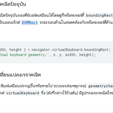
คณิตปัจจุบัน
ิตปัจจุบันของคีย์บอร์ดเสมือนได้โดยดูที่พร็อพเพอร์ตี้
boundingRect
ป็นออบเจ็กต์
DOMRect
ระยะขอบด้านในสอดคล้องกับพร็อพเพอร์ตี้ด้านบ
dth
,
height
}
=
navigator
.
virtualKeyboard
.
boundingRect
;
tual keyboard geometry:'
,
x
,
y
,
width
,
height
);
ปลี่ยนแปลงเรขาคณิต
ป้นพิมพ์เสมือนปรากฏขึ้นหรือหายไป ระบบจะส่งเหตุการณ์
geometrycha
็กต์
virtualKeyboard
ซึ่ง (ดังที่กล่าวไว้ข้างต้น) มีรูปทรงเรขาคณ