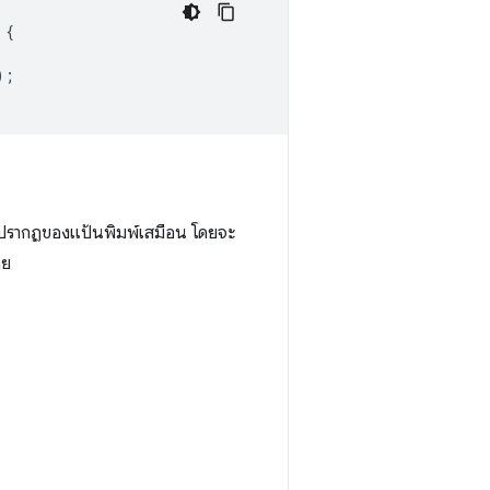
{
);
ี่ปรากฏของแป้นพิมพ์เสมือน โดยจะ
าย