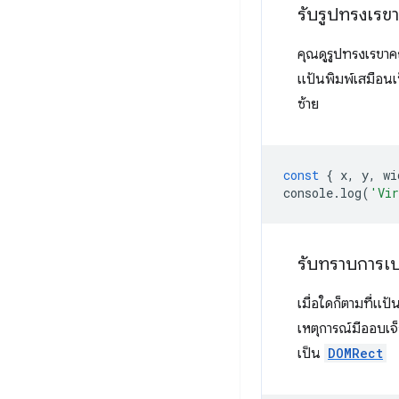
รับรูปทรงเรขา
คุณดูรูปทรงเรขาคณ
แป้นพิมพ์เสมือนเ
ซ้าย
const
{
x
,
y
,
wi
console
.
log
(
'Vir
รับทราบการเ
เมื่อใดก็ตามที่แ
เหตุการณ์มีออบเจ
เป็น
DOMRect