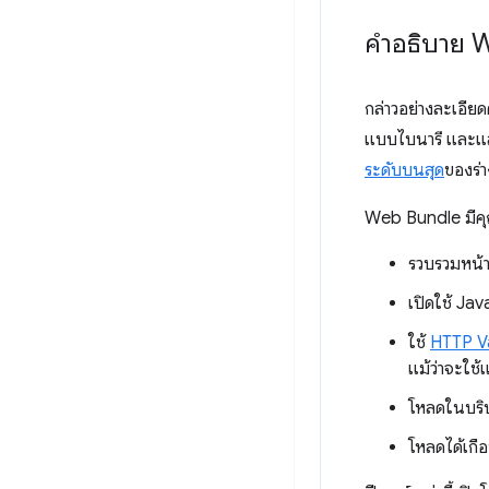
คำอธิบาย 
กล่าวอย่างละเอีย
แบบไบนารี และ
ระดับบนสุด
ของร่
Web Bundle มีคุณส
รวบรวมหน้าเ
เปิดใช้ Jav
ใช้
HTTP V
แม้ว่าจะใช
โหลดในบริ
โหลดได้เกื