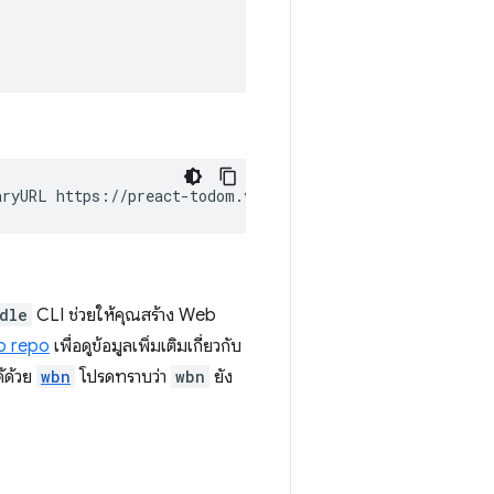
aryURL
https://preact-todom.vc/
-o
dle
CLI ช่วยให้คุณสร้าง Web
b repo
เพื่อดูข้อมูลเพิ่มเติมเกี่ยวกับ
้ด้วย
wbn
โปรดทราบว่า
wbn
ยัง