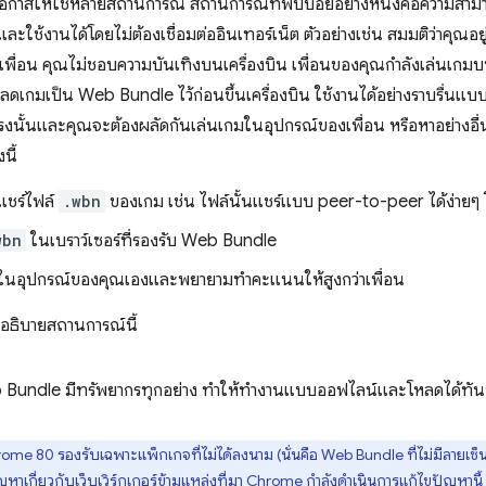
ปิดโอกาสให้ใช้หลายสถานการณ์ สถานการณ์ที่พบบ่อยอย่างหนึ่งคือความ
ยและใช้งานได้โดยไม่ต้องเชื่อมต่ออินเทอร์เน็ต ตัวอย่างเช่น สมมติว่าคุณอ
พื่อน คุณไม่ชอบความบันเทิงบนเครื่องบิน เพื่อนของคุณกำลังเล่นเกมบน
ลดเกมเป็น Web Bundle ไว้ก่อนขึ้นเครื่องบิน ใช้งานได้อย่างราบรื่นแ
งนั้นและคุณจะต้องผลัดกันเล่นเกมในอุปกรณ์ของเพื่อน หรือหาอย่างอื่นทำฆ่
นี้
นแชร์ไฟล์
.wbn
ของเกม เช่น ไฟล์นั้นแชร์แบบ peer-to-peer ได้ง่ายๆ
wbn
ในเบราว์เซอร์ที่รองรับ Web Bundle
กมในอุปกรณ์ของคุณเองและพยายามทำคะแนนให้สูงกว่าเพื่อน
ที่อธิบายสถานการณ์นี้
eb Bundle มีทรัพยากรทุกอย่าง ทำให้ทำงานแบบออฟไลน์และโหลดได้ทัน
rome 80 รองรับเฉพาะแพ็กเกจที่ไม่ได้ลงนาม (นั่นคือ Web Bundle ที่ไม่มีลายเซ
ัญหาเกี่ยวกับเว็บเวิร์กเกอร์ข้ามแหล่งที่มา Chrome กำลังดำเนินการแก้ไขปัญหานี้ 