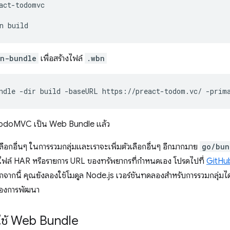
act-todomvc

n
n-bundle
เพื่อสร้างไฟล์
.wbn
ndle
-dir
build
-baseURL
https://preact-todom.vc/
-prim
้ TodoMVC เป็น Web Bundle แล้ว
เลือกอื่นๆ ในการรวมกลุ่มและเราจะเพิ่มตัวเลือกอื่นๆ อีกมากมาย
go/bun
ไฟล์ HAR หรือรายการ URL ของทรัพยากรที่กําหนดเอง โปรดไปที่
GitHu
จากนี้ คุณยังลองใช้โมดูล Node.js เวอร์ชันทดลองสำหรับการรวมกลุ่มได
นของการพัฒนา
ช้ Web Bundle