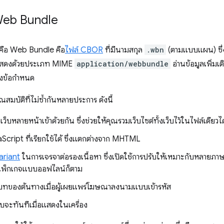
Web Bundle
ดคือ Web Bundle คือ
ไฟล์ CBOR
ที่มีนามสกุล
.wbn
(ตามแบบแผน) ซึ่
แสดงด้วยประเภท MIME
application/webbundle
อ่านข้อมูลเพิ่มเติ
างข้อกำหนด
มบัติที่ไม่ซ้ำกันหลายประการ ดังนี้
ว็บหลายหน้าเข้าด้วยกัน ซึ่งช่วยให้คุณรวมเว็บไซต์ทั้งเว็บไว้ในไฟล์เดียวได
aScript ที่เรียกใช้ได้ ซึ่งแตกต่างจาก MHTML
ariant
ในการเจรจาต่อรองเนื้อหา ซึ่งเปิดใช้การปรับให้เหมาะกับหลายภาษ
้แพ็กเกจแบบออฟไลน์ก็ตาม
บทของต้นทางเมื่อผู้เผยแพร่โฆษณาลงนามแบบเข้ารหัส
อบจะทันทีเมื่อแสดงในเครื่อง