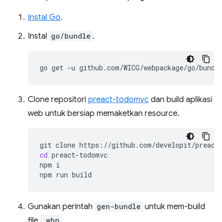
Instal Go
.
Instal
go/bundle
.
go
get
-u
Clone repositori
preact-todomvc
dan build aplikasi
web untuk bersiap memaketkan resource.
git
clone
cd
preact-todomvc

npm
i

npm
run
Gunakan perintah
gen-bundle
untuk mem-build
file
.wbn
.