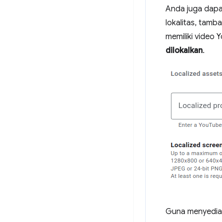
Anda juga dapat
lokalitas, tam
memiliki video
dilokalkan
.
Guna menyediak