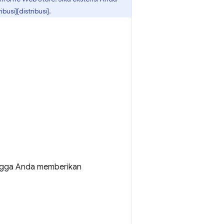
usi][distribusi].
ingga Anda memberikan