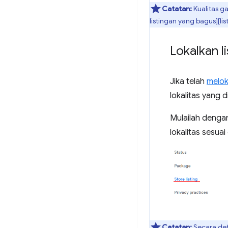
Catatan:
Kualitas g
listingan yang bagus][l
Lokalkan l
Jika telah
melok
lokalitas yang 
Mulailah dengan
lokalitas sesua
Catatan:
Secara def