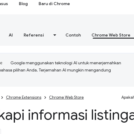
asus
Blog
Baru di Chrome
AI
Referensi
Contoh
Chrome Web Store
Google menggunakan teknologi AI untuk menerjemahkan
bahasa pilihan Anda. Terjemahan AI mungkin mengandung
Chrome Extensions
Chrome Web Store
Apakah
api informasi listin