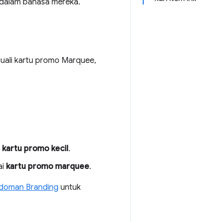
 dalam bahasa mereka.
cuali kartu promo Marquee,
i
kartu promo kecil
.
ai
kartu promo marquee
.
doman Branding
untuk