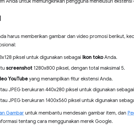
em Anda untuk memungkinkan pengguna menelusuri ekstensi
l
 Anda harus memberikan gambar dan video promosi berikut, ke
psional:
8x128 piksel untuk digunakan sebagai
ikon toko
Anda.
atu
screenshot
1280x800 piksel, dengan total maksimal 5.
deo YouTube
yang menampilkan fitur ekstensi Anda.
atau JPEG berukuran 440x280 piksel untuk digunakan sebaga
atau JPEG berukuran 1400x560 piksel untuk digunakan sebag
an Gambar
untuk membantu mendesain gambar item, dan
Pe
nformasi tentang cara menggunakan merek Google.