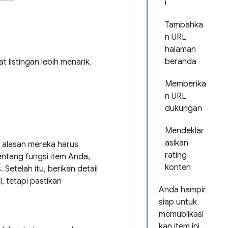
i
Tambahka
n URL
halaman
beranda
listingan lebih menarik.
Memberika
n URL
dukungan
Mendeklar
asikan
 alasan mereka harus
rating
entang fungsi item Anda,
konten
etelah itu, berikan detail
, tetapi pastikan
Anda hampir
siap untuk
memublikasi
kan item ini.