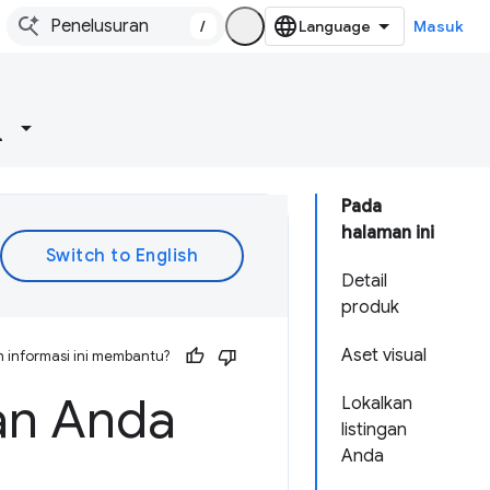
/
Masuk
Pada
halaman ini
Detail
produk
Aset visual
 informasi ini membantu?
gan Anda
Lokalkan
listingan
Anda