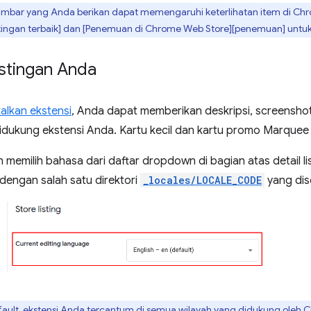
ambar yang Anda berikan dapat memengaruhi keterlihatan item di C
istingan terbaik] dan [Penemuan di Chrome Web Store][penemuan] untuk
istingan Anda
alkan ekstensi
, Anda dapat memberikan deskripsi, screenshot
didukung ekstensi Anda. Kartu kecil dan kartu promo Marquee 
 memilih bahasa dari daftar dropdown di bagian atas detail lis
i dengan salah satu direktori
_locales/LOCALE_CODE
yang dis
ault, ekstensi Anda tercantum di semua wilayah yang didukung oleh C