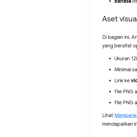
Bahasa
it
Aset visua
Di bagian ini,
yang bersifat o
Ukuran 12
Minimal s
Link ke
vi
File PNG 
File PNG 
Lihat
Memberik
mendapatkan i