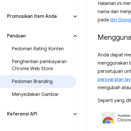
Halaman ini m
nama dan menje
Promosikan item Anda
pada
Izin Goog
Panduan
Mengguna
Pedoman Rating Konten
Anda dapat mem
Penghentian pembayaran
menggunakan ba
Chrome Web Store
persetujuan un
persyaratan la
Pedoman Branding
mengubah atau
Menyediakan Gambar
Seperti yang di
Referensi API