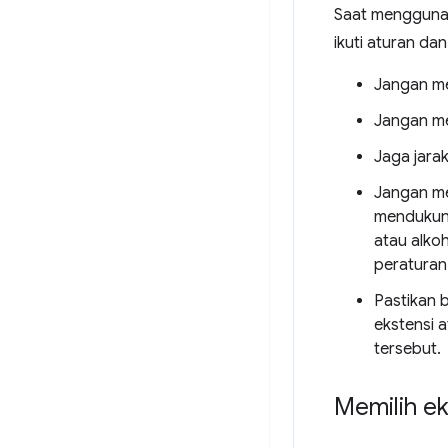
Saat menggunak
ikuti aturan da
Jangan me
Jangan me
Jaga jara
Jangan me
mendukung
atau alko
peraturan 
Pastikan 
ekstensi 
tersebut.
Memilih e