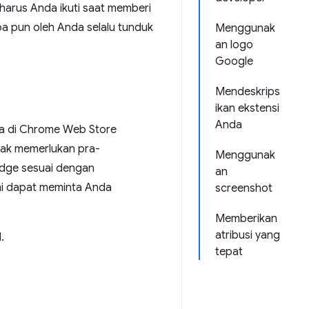
harus Anda ikuti saat memberi
 pun oleh Anda selalu tunduk
Menggunak
an logo
Google
Mendeskrips
ikan ekstensi
Anda
ia di Chrome Web Store
dak memerlukan pra-
Menggunak
adge sesuai dengan
an
mi dapat meminta Anda
screenshot
Memberikan
atribusi yang
.
tepat