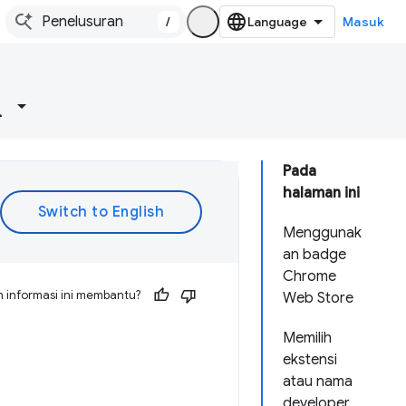
/
Masuk
Pada
halaman ini
Menggunak
an badge
Chrome
 informasi ini membantu?
Web Store
Memilih
ekstensi
atau nama
developer