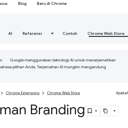
asus
Blog
Baru di Chrome
AI
Referensi
Contoh
Chrome Web Store
Google menggunakan teknologi AI untuk menerjemahkan
bahasa pilihan Anda. Terjemahan AI mungkin mengandung
Chrome Extensions
Chrome Web Store
Apakah
man Branding