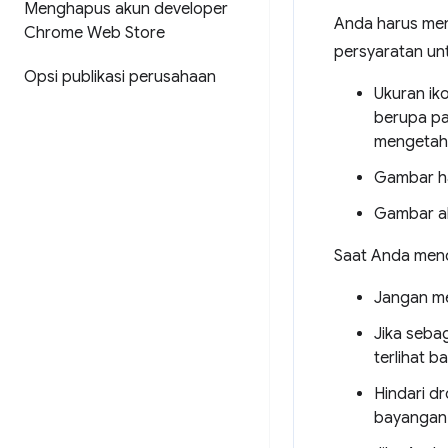
Menghapus akun developer
Anda harus men
Chrome Web Store
persyaratan un
Opsi publikasi perusahaan
Ukuran ik
berupa pa
mengetahui
Gambar h
Gambar ak
Saat Anda mende
Jangan me
Jika seba
terlihat b
Hindari 
bayangan 