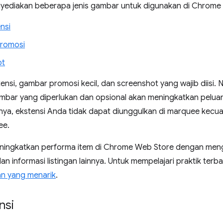
yediakan beberapa jenis gambar untuk digunakan di Chrome
nsi
romosi
ot
ensi, gambar promosi kecil, dan screenshot yang wajib diisi.
ambar yang diperlukan dan opsional akan meningkatkan pelua
alnya, ekstensi Anda tidak dapat diunggulkan di marquee kec
ee.
ingkatkan performa item di Chrome Web Store dengan mengik
 informasi listingan lainnya. Untuk mempelajari praktik terbaik 
an yang menarik
.
nsi