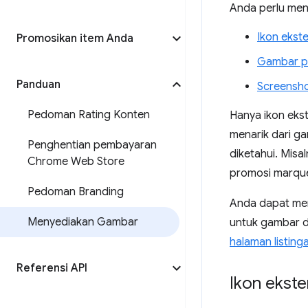
Anda perlu men
Ikon ekste
Promosikan item Anda
Gambar p
Panduan
Screensh
Pedoman Rating Konten
Hanya ikon ekst
menarik dari g
Penghentian pembayaran
diketahui. Mis
Chrome Web Store
promosi marqu
Pedoman Branding
Anda dapat men
Menyediakan Gambar
untuk gambar dan
halaman listing
Referensi API
Ikon ekste