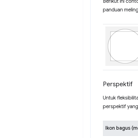
Berikut ini cont
panduan meling
Perspektif
Untuk fleksibil
perspektif yan
Ikon bagus (