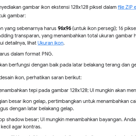
yediakan gambar ikon ekstensi 128x128 piksel dalam
file ZIP
tuk gambar:
on yang sebenarnya harus
96x96
(untuk ikon persegi); 16 piks
dding transparan, yang menambahkan total ukuran gambar h
 detailnya, lihat
Ukuran ikon
.
arus dalam format PNG.
an berfungsi dengan baik pada latar belakang terang dan ge
sain ikon, perhatikan saran berikut:
nambahkan tepi pada gambar 128x128; UI mungkin akan men
gian besar ikon gelap, pertimbangkan untuk menambahkan cah
agus dengan latar belakang gelap.
drop shadow besar; UI mungkin menambahkan bayangan. And
kecil agar kontras.