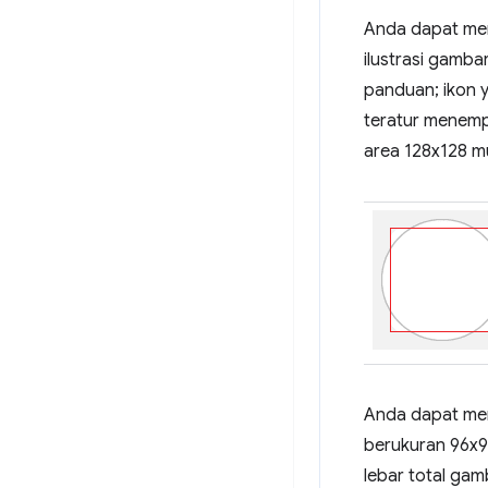
Anda dapat men
ilustrasi gamba
panduan; ikon y
teratur menemp
area 128x128 m
Anda dapat meng
berukuran 96x96
lebar total gam