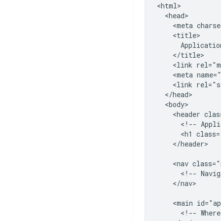
<html>

  <head>

    <meta charse
    <title>

      Applicatio
    </title>

    <link rel="m
    <meta name="
    <link rel="s
  </head>

  <body>

    <header clas
      <!-- Appli
      <h1 class=
    </header>

    <nav class="
      <!-- Navig
    </nav>

    <main id="ap
      <!-- Where