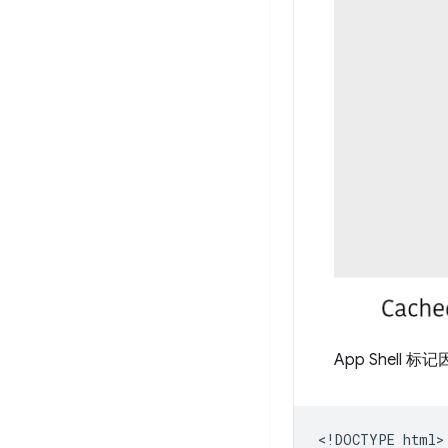
App Shel
​​<!DOCTYPE html>
