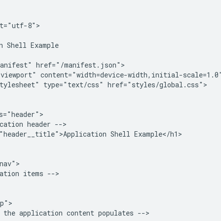
t="utf-8">

n Shell Example

anifest" href="/manifest.json">

viewport" content="width=device-width,initial-scale=1.0"
tylesheet" type="text/css" href="styles/global.css">

s="header">

cation header -->

"header__title">Application Shell Example</h1>

nav">

ation items -->

p">

 the application content populates -->
