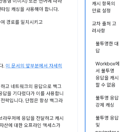
반응형 이미지) 또는 언어에 따라
캐시 항목의
 런타임 캐싱을 사용해야 합니다.
만료 설정
하여 경로를 일치시키고
교차 출처 고
려사항
불투명한 대
답
Workbox에
다.
이 문서의 앞부분에서 자세히
서 불투명
응답을 캐시
할 수 없음
사용하고 네트워크의 응답으로 백그
응답을 기다렸다가 이를 사용합니
불투명 응답
 전략입니다. 단점은 항상 백그라
강제 캐싱
불투명 응답
 브라우저에 응답을 전달하고 캐시
및
 자산에 대한 오프라인 액세스가