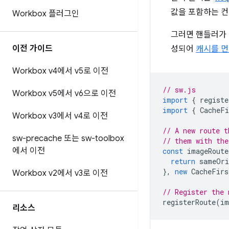
값을 포함하는 컨
Workbox 플러그인
그러면 핸들러가 
이전 가이드
성되어
캐시를 먼
Workbox v4에서 v5로 이전
// sw.js
Workbox v5에서 v6으로 이전
import
{
registe
import
{
CacheFi
Workbox v3에서 v4로 이전
// A new route t
sw-precache 또는 sw-toolbox
// them with the
에서 이전
const
imageRoute
return
sameOri
},
new
CacheFirs
Workbox v2에서 v3로 이전
// Register the 
registerRoute
(
im
리소스