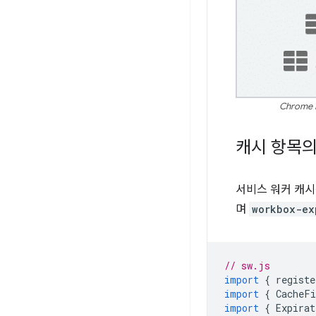
Chrome
캐시 항목의
서비스 워커 캐시
며
workbox-ex
// sw.js
import
{
registe
import
{
CacheFi
import
{
Expirat