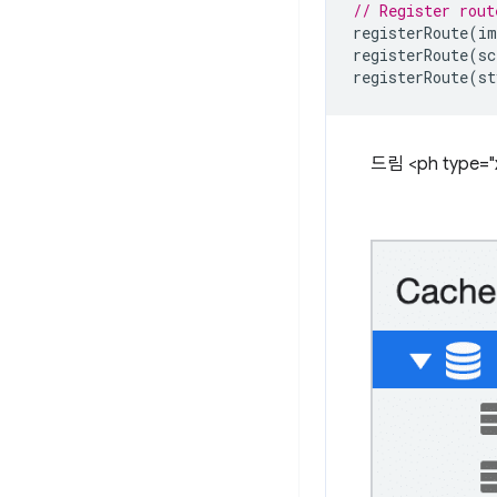
// Register rout
registerRoute
(
im
registerRoute
(
sc
registerRoute
(
st
드림 <ph type="x