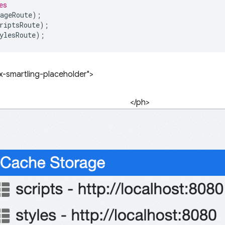
es
ageRoute
);
riptsRoute
);
ylesRoute
);
-smartling-placeholder">
</ph>