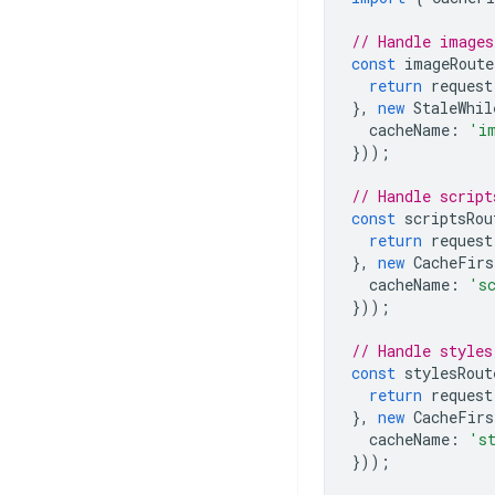
// Handle images
const
imageRoute
return
request
},
new
StaleWhil
cacheName
:
'i
}));
// Handle script
const
scriptsRou
return
request
},
new
CacheFirs
cacheName
:
's
}));
// Handle styles
const
stylesRout
return
request
},
new
CacheFirs
cacheName
:
's
}));