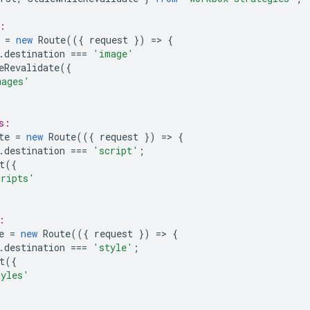
:
=
new
Route
(({
request
})
=
>
{
.
destination
===
'image'
eRevalidate
({
mages'
s:
te
=
new
Route
(({
request
})
=
>
{
.
destination
===
'script'
;
t
({
cripts'
:
e
=
new
Route
(({
request
})
=
>
{
.
destination
===
'style'
;
t
({
tyles'