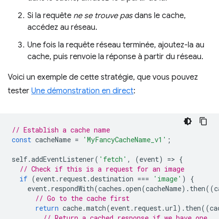
Si la requête
ne se trouve pas
dans le cache,
accédez au réseau.
Une fois la requête réseau terminée, ajoutez-la au
cache, puis renvoie la réponse à partir du réseau.
Voici un exemple de cette stratégie, que vous pouvez
tester
Une démonstration en direct
:
// Establish a cache name
const
cacheName
=
'MyFancyCacheName_v1'
;
self
.
addEventListener
(
'fetch'
,
(
event
)
=
>
{
// Check if this is a request for an image
if
(
event
.
request
.
destination
===
'image'
)
{
event
.
respondWith
(
caches
.
open
(
cacheName
).
then
((
c
// Go to the cache first
return
cache
.
match
(
event
.
request
.
url
).
then
((
ca
// Return a cached response if we have one