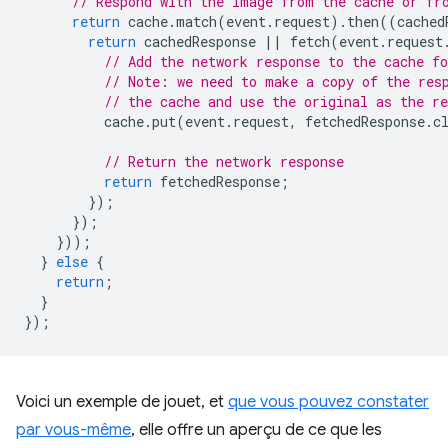
// Respond with the image from the cache or fr
return
cache
.
match
(
event
.
request
).
then
((
cached
return
cachedResponse
||
fetch
(
event
.
request
// Add the network response to the cache fo
// Note: we need to make a copy of the res
// the cache and use the original as the re
cache
.
put
(
event
.
request
,
fetchedResponse
.
c
// Return the network response
return
fetchedResponse
;
});
});
}));
}
else
{
return
;
}
});
Voici un exemple de jouet, et
que vous pouvez constater
par vous-même
, elle offre un aperçu de ce que les