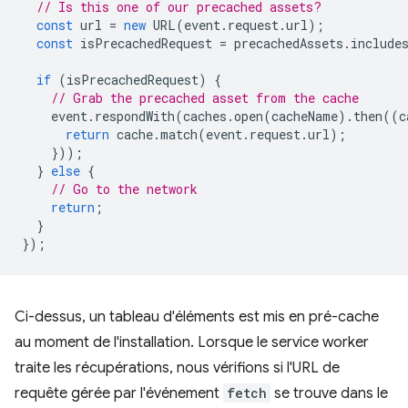
// Is this one of our precached assets?
const
url
=
new
URL
(
event
.
request
.
url
);
const
isPrecachedRequest
=
precachedAssets
.
include
if
(
isPrecachedRequest
)
{
// Grab the precached asset from the cache
event
.
respondWith
(
caches
.
open
(
cacheName
).
then
((
c
return
cache
.
match
(
event
.
request
.
url
);
}));
}
else
{
// Go to the network
return
;
}
});
Ci-dessus, un tableau d'éléments est mis en pré-cache
au moment de l'installation. Lorsque le service worker
traite les récupérations, nous vérifions si l'URL de
requête gérée par l'événement
fetch
se trouve dans le