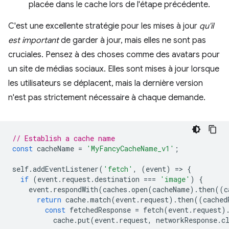
placée dans le cache lors de l'étape précédente.
C'est une excellente stratégie pour les mises à jour
qu'il
est important
de garder à jour, mais elles ne sont pas
cruciales. Pensez à des choses comme des avatars pour
un site de médias sociaux. Elles sont mises à jour lorsque
les utilisateurs se déplacent, mais la dernière version
n'est pas strictement nécessaire à chaque demande.
// Establish a cache name
const
cacheName
=
'MyFancyCacheName_v1'
;
self
.
addEventListener
(
'fetch'
,
(
event
)
=
>
{
if
(
event
.
request
.
destination
===
'image'
)
{
event
.
respondWith
(
caches
.
open
(
cacheName
).
then
((
c
return
cache
.
match
(
event
.
request
).
then
((
cached
const
fetchedResponse
=
fetch
(
event
.
request
)
cache
.
put
(
event
.
request
,
networkResponse
.
c