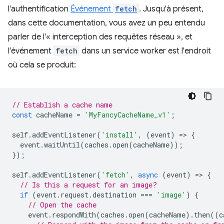
l'authentification
Événement
fetch
. Jusqu'à présent,
dans cette documentation, vous avez un peu entendu
parler de l'« interception des requêtes réseau », et
l'événement
fetch
dans un service worker est l'endroit
où cela se produit:
// Establish a cache name
const
cacheName
=
'MyFancyCacheName_v1'
;
self
.
addEventListener
(
'install'
,
(
event
)
=
>
{
event
.
waitUntil
(
caches
.
open
(
cacheName
));
});
self
.
addEventListener
(
'fetch'
,
async
(
event
)
=
>
{
// Is this a request for an image?
if
(
event
.
request
.
destination
===
'image'
)
{
// Open the cache
event
.
respondWith
(
caches
.
open
(
cacheName
).
then
((
c