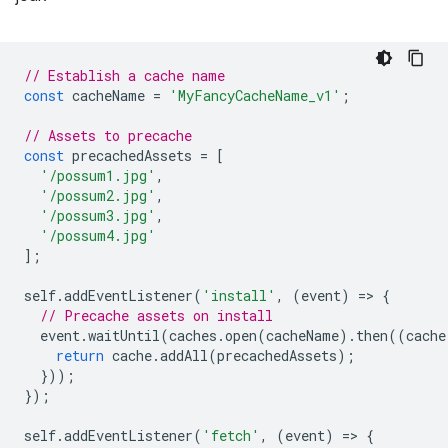
// Establish a cache name
const
cacheName
=
'MyFancyCacheName_v1'
;
// Assets to precache
const
precachedAssets
=
[
'/possum1.jpg'
,
'/possum2.jpg'
,
'/possum3.jpg'
,
'/possum4.jpg'
];
self
.
addEventListener
(
'install'
,
(
event
)
=
>
{
// Precache assets on install
event
.
waitUntil
(
caches
.
open
(
cacheName
).
then
((
cache
return
cache
.
addAll
(
precachedAssets
);
}));
});
self
.
addEventListener
(
'fetch'
,
(
event
)
=
>
{