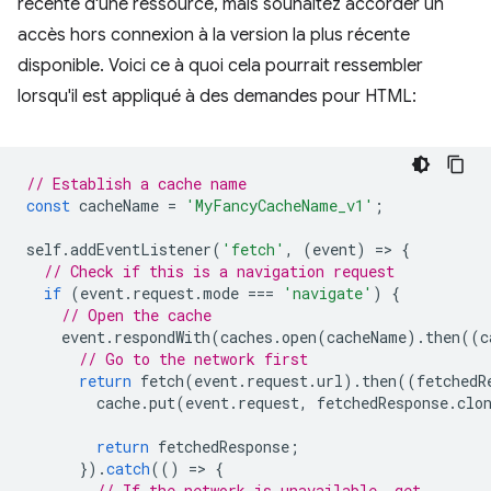
récente d'une ressource, mais souhaitez accorder un
accès hors connexion à la version la plus récente
disponible. Voici ce à quoi cela pourrait ressembler
lorsqu'il est appliqué à des demandes pour HTML:
// Establish a cache name
const
cacheName
=
'MyFancyCacheName_v1'
;
self
.
addEventListener
(
'fetch'
,
(
event
)
=
>
{
// Check if this is a navigation request
if
(
event
.
request
.
mode
===
'navigate'
)
{
// Open the cache
event
.
respondWith
(
caches
.
open
(
cacheName
).
then
((
c
// Go to the network first
return
fetch
(
event
.
request
.
url
).
then
((
fetchedR
cache
.
put
(
event
.
request
,
fetchedResponse
.
clo
return
fetchedResponse
;
}).
catch
(()
=
>
{
// If the network is unavailable, get