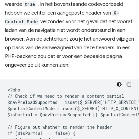
waarde
true
. In het bovenstaande codevoorbeeld
hebben we echter een aangepaste header van
X-
Content-Mode
verzonden voor het geval dat het vooraf
laden van de navigatie niet wordt ondersteund in een
browser. Aan de achterkant zou je het antwoord wijzigen
op basis van de aanwezigheid van deze headers. In een
PHP-backend zou dat er voor een bepaalde pagina
ongeveer zo uit kunnen zien:
<
?php
// Check if we need to render a content partial
$navPreloadSupported = isset($_SERVER['HTTP_SERVICE
$partialContentMode = isset($_SERVER['HTTP_X_CONTEN
$isPartial = $navPreloadSupported || $partialContent
// Figure out whether to render the header
if ($isPartial === false) {