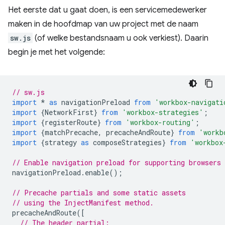
Het eerste dat u gaat doen, is een servicemedewerker
maken in de hoofdmap van uw project met de naam
sw.js
(of welke bestandsnaam u ook verkiest). Daarin
begin je met het volgende:
// sw.js
import
*
as
navigationPreload
from
'workbox-navigati
import
{
NetworkFirst
}
from
'workbox-strategies'
;
import
{
registerRoute
}
from
'workbox-routing'
;
import
{
matchPrecache
,
precacheAndRoute
}
from
'workb
import
{
strategy
as
composeStrategies
}
from
'workbox
// Enable navigation preload for supporting browsers
navigationPreload
.
enable
();
// Precache partials and some static assets
// using the InjectManifest method.
precacheAndRoute
([
// The header partial: