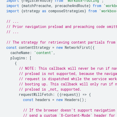
import
{
registerRoute
}
from
'workbox-routing'
;
import
{
matchPrecache
,
precacheAndRoute
}
from
'workb
import
{
strategy
as
composeStrategies
}
from
'workbox
// ...
// Prior navigation preload and precaching code omit
// ...
// The strategy for retrieving content partials from
const
contentStrategy
=
new
NetworkFirst
({
cacheName
:
'content'
,
plugins
:
[
{
// NOTE: This callback will never be run if na
// preload is not supported, because the naviga
// request is dispatched while the service work
// booting up. This callback will only run if 
// preload is _not_ supported.
requestWillFetch
:
({
request
})
=
>
{
const
headers
=
new
Headers
();
// If the browser doesn't support navigation
// send a custom `X-Content-Mode` header for