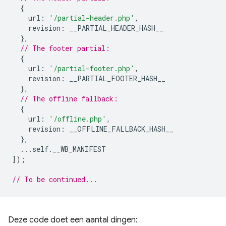
{
url
:
'/partial-header.php'
,
revision
:
__PARTIAL_HEADER_HASH__
},
// The footer partial:
{
url
:
'/partial-footer.php'
,
revision
:
__PARTIAL_FOOTER_HASH__
},
// The offline fallback:
{
url
:
'/offline.php'
,
revision
:
__OFFLINE_FALLBACK_HASH__
},
...
self
.
__WB_MANIFEST
]);
// To be continued...
Deze code doet een aantal dingen: