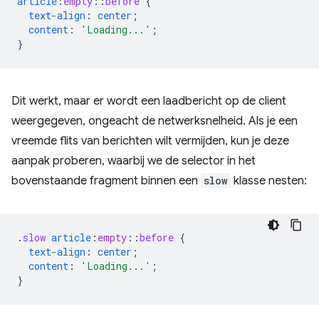
article
:
empty
::
before
{
text-align
:
center
;
content
:
'Loading...'
;
}
Dit werkt, maar er wordt een laadbericht op de client
weergegeven, ongeacht de netwerksnelheid. Als je een
vreemde flits van berichten wilt vermijden, kun je deze
aanpak proberen, waarbij we de selector in het
bovenstaande fragment binnen een
slow
klasse nesten:
.
slow
article
:
empty
::
before
{
text-align
:
center
;
content
:
'Loading...'
;
}