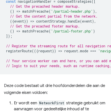
const
navigationHandler
=
composeStrategies
([
// Get the precached header markup.
()
=
>
matchPrecache
(
'/partial-header.php'
),
// Get the content partial from the network.
({
event
})
=
>
contentStrategy
.
handle
(
event
),
// Get the precached footer markup.
()
=
>
matchPrecache
(
'/partial-footer.php'
)
]);
// Register the streaming route for all navigation r
registerRoute
(({
request
})
=
>
request
.
mode
===
'navig
// Your service worker can end here, or you can add 
// logic to suit your needs, such as runtime caching
Deze code bestaat uit drie hoofdonderdelen die aan de
volgende eisen voldoen:
Er wordt een
NetworkFirst
strategie gebruikt om
aanvragen voor gedeeltelijke inhoud af te