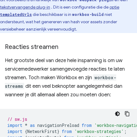
tekstvervangende plug-in
. Dit is een configuratie die de
optie
die beschikbaar is in
niet
templatedUrls
workbox-build
ondersteunt, wat het genereren van hash voor assets zonder
versiebeheer aanzienlijk vereenvoudigt.
Reacties streamen
Het grootste deel van deze hele inspanning is om uw
servicemedewerker samengevoegde reacties te laten
streamen. Toch maken Workbox en zijn
workbox-
streams
dit een veel beknopter aangelegenheid dan
wanneer je dit allemaal alleen zou moeten doen:
// sw.js
import
*
as
navigationPreload
from
'workbox-navigati
import
{
NetworkFirst
}
from
'workbox-strategies'
;