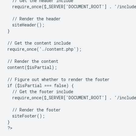
  // Get the header include
  require_once($_SERVER['DOCUMENT_ROOT'] . '/includ
  // Render the header
  siteHeader();
}
// Get the content include
require_once('./content.php');
// Render the content
content($isPartial);
// Figure out whether to render the footer
if ($isPartial === false) {
  // Get the footer include
  require_once($_SERVER['DOCUMENT_ROOT'] . '/includ
  // Render the footer
  siteFooter();
}
?