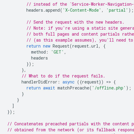
// instead of the `Service-Worker-Navigation
headers
.
append
(
'X-Content-Mode'
,
'partial'
);
// Send the request with the new headers.
// Note: if you're using a static site gener
// both full pages and content partials rathe
// (as this example assumes), you'll need to
return
new
Request
(
request
.
url
,
{
method
:
'GET'
,
headers
});
},
// What to do if the request fails.
handlerDidError
:
async
({
request
})
=
>
{
return
await
matchPrecache
(
'/offline.php'
);
}
}
]
});
// Concatenates precached partials with the content p
// obtained from the network (or its fallback respon