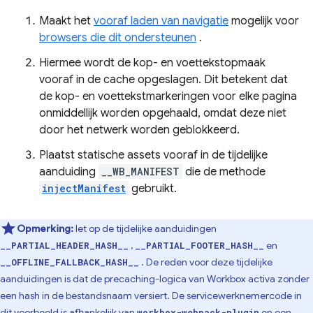
Maakt het
vooraf laden van navigatie
mogelijk voor
browsers die dit ondersteunen
.
Hiermee wordt de kop- en voettekstopmaak
vooraf in de cache opgeslagen. Dit betekent dat
de kop- en voettekstmarkeringen voor elke pagina
onmiddellijk worden opgehaald, omdat deze niet
door het netwerk worden geblokkeerd.
Plaatst statische assets vooraf in de tijdelijke
aanduiding
__WB_MANIFEST
die de methode
injectManifest
gebruikt.
Opmerking:
let op de tijdelijke aanduidingen
,
en
__PARTIAL_HEADER_HASH__
__PARTIAL_FOOTER_HASH__
. De reden voor deze tijdelijke
__OFFLINE_FALLBACK_HASH__
aanduidingen is dat de precaching-logica van Workbox activa zonder
een hash in de bestandsnaam versiert. De servicewerknemercode in
dit voorbeeld is afhankelijk van
en een
workbox-webpack-plugin