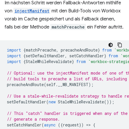
Im nächsten Schritt werden Fallback-Antworten mithilfe
von
injectManifest
mit den Build-Tools von Workbox
vorab im Cache gespeichert und als Fallback dienen,
falls bei der Methode
matchPrecache
ein Fehler auftritt.
import
{
matchPrecache
,
precacheAndRoute
}
from
'workb
import
{
setDefaultHandler
,
setCatchHandler
}
from
'wo
import
{
StaleWhileRevalidate
}
from
'workbox-strategi
// Optional: use the injectManifest mode of one of t
// build tools to precache a list of URLs, including
precacheAndRoute
(
self
.
__WB_MANIFEST
);
// Use a stale-while-revalidate strategy to handle re
setDefaultHandler
(
new
StaleWhileRevalidate
());
// This "catch" handler is triggered when any of the
// generate a response.
setCatchHandler
(
async
({
request
})
=
>
{