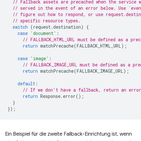
// Fallback assets are precached when the service 
// served in the event of an error below. Use `even
// figure out how to respond, or use request.desti
// specific resource types.
switch
(
request
.
destination
)
{
case
'document'
:
// FALLBACK_HTML_URL must be defined as a prec
return
matchPrecache
(
FALLBACK_HTML_URL
);
case
'image'
:
// FALLBACK_IMAGE_URL must be defined as a pre
return
matchPrecache
(
FALLBACK_IMAGE_URL
);
default
:
// If we don't have a fallback, return an erro
return
Response
.
error
();
}
});
Ein Beispiel für die zweite Fallback-Einrichtung ist, wenn