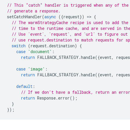
// This "catch" handler is triggered when any of the
// generate a response.
setCatchHandler
(
async
({
request
})
=
>
{
// The warmStrategyCache recipe is used to add the
// time to the runtime cache, and are served in th
// Use `event`, `request`, and `url` to figure out 
// use request.destination to match requests for s
switch
(
request
.
destination
)
{
case
'document'
:
return
FALLBACK_STRATEGY
.
handle
({
event
,
reques
case
'image'
:
return
FALLBACK_STRATEGY
.
handle
({
event
,
reques
default
:
// If we don't have a fallback, return an erro
return
Response
.
error
();
}
});