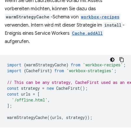
Wenn Sie den Laufzeitcache vorab mit Assets
vorbereiten möchten, können Sie dazu das
warmStrategyCache
-Schema von
workbox-recipes
verwenden. Intern wird mit dieser Strategie im
install
-
Ereignis eines Service Workers
Cache.addAll
aufgerufen.
import
{
warmStrategyCache
}
from
'workbox-recipes'
;
import
{
CacheFirst
}
from
'workbox-strategies'
;
// This can be any strategy, CacheFirst used as an e
const
strategy
=
new
CacheFirst
();
const
urls
=
[
'/offline.html'
,
];
warmStrategyCache
({
urls
,
strategy
});