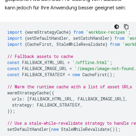
kann jedoch für Ihre Anwendung besser geeignet sein:
import
{
warmStrategyCache
}
from
'workbox-recipes'
;
import
{
setDefaultHandler
,
setCatchHandler
}
from
'wo
import
{
CacheFirst
,
StaleWhileRevalidate
}
from
'work
// Fallback assets to cache
const
FALLBACK_HTML_URL
=
'/offline.html'
;
const
FALLBACK_IMAGE_URL
=
'/images/image-not-found
const
FALLBACK_STRATEGY
=
new
CacheFirst
();
// Warm the runtime cache with a list of asset URLs
warmStrategyCache
({
urls
:
[
FALLBACK_HTML_URL
,
FALLBACK_IMAGE_URL
],
strategy
:
FALLBACK_STRATEGY
,
});
// Use a stale-while-revalidate strategy to handle re
setDefaultHandler
(
new
StaleWhileRevalidate
());