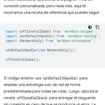
conexión personalizada, pero nada más, aquí te
mostramos una receta de referencia que puedes seguir:
import
{
offlineFallback
}
from
'workbox-recipes'
;
import
{
setDefaultHandler
}
from
'workbox-routing'
;
import
{
NetworkOnly
}
from
'workbox-strategies'
;
setDefaultHandler
(
new
NetworkOnly
());
offlineFallback
();
El código anterior usa
setDefaultHandler
para
emplear una estrategia solo de red de forma
predeterminada para todas las rutas. Luego, ejecuta la
receta
offlineFallback
para entregar el resguardo
sin conexión en caso de que se produzca un error. La