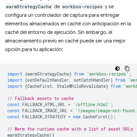
warmStrategyCache
de
workbox-recipes
y se
configura un controlador de captura para entregar
elementos almacenados en caché con anticipación en la
caché del entorno de ejecución. Sin embargo, el
almacenamiento previo en caché puede ser una mejor
opción para tu aplicación:
import
{
warmStrategyCache
}
from
'workbox-recipes'
;
import
{
setDefaultHandler
,
setCatchHandler
}
from
'wo
import
{
CacheFirst
,
StaleWhileRevalidate
}
from
'work
// Fallback assets to cache
const
FALLBACK_HTML_URL
=
'/offline.html'
;
const
FALLBACK_IMAGE_URL
=
'/images/image-not-found
const
FALLBACK_STRATEGY
=
new
CacheFirst
();
// Warm the runtime cache with a list of asset URLs
warmStrategyCache
({