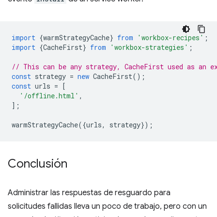
import
{
warmStrategyCache
}
from
'workbox-recipes'
;
import
{
CacheFirst
}
from
'workbox-strategies'
;
// This can be any strategy, CacheFirst used as an e
const
strategy
=
new
CacheFirst
();
const
urls
=
[
'/offline.html'
,
];
warmStrategyCache
({
urls
,
strategy
});
Conclusión
Administrar las respuestas de resguardo para
solicitudes fallidas lleva un poco de trabajo, pero con un