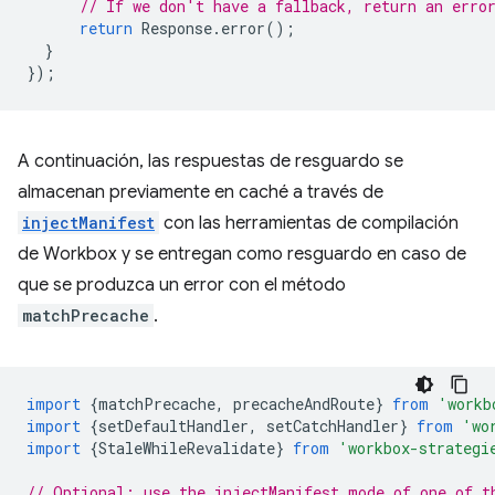
// If we don't have a fallback, return an erro
return
Response
.
error
();
}
});
A continuación, las respuestas de resguardo se
almacenan previamente en caché a través de
injectManifest
con las herramientas de compilación
de Workbox y se entregan como resguardo en caso de
que se produzca un error con el método
matchPrecache
.
import
{
matchPrecache
,
precacheAndRoute
}
from
'workb
import
{
setDefaultHandler
,
setCatchHandler
}
from
'wo
import
{
StaleWhileRevalidate
}
from
'workbox-strategi
// Optional: use the injectManifest mode of one of t