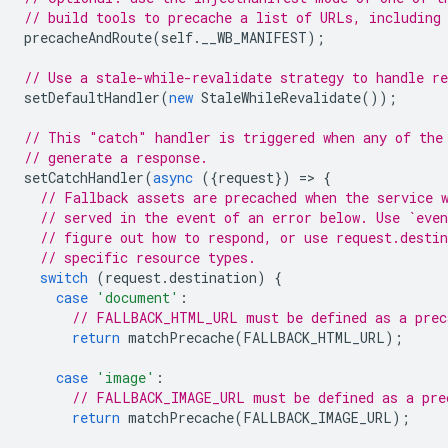
// build tools to precache a list of URLs, including
precacheAndRoute
(
self
.
__WB_MANIFEST
);
// Use a stale-while-revalidate strategy to handle re
setDefaultHandler
(
new
StaleWhileRevalidate
());
// This "catch" handler is triggered when any of the
// generate a response.
setCatchHandler
(
async
({
request
})
=
>
{
// Fallback assets are precached when the service 
// served in the event of an error below. Use `even
// figure out how to respond, or use request.desti
// specific resource types.
switch
(
request
.
destination
)
{
case
'document'
:
// FALLBACK_HTML_URL must be defined as a prec
return
matchPrecache
(
FALLBACK_HTML_URL
);
case
'image'
:
// FALLBACK_IMAGE_URL must be defined as a pre
return
matchPrecache
(
FALLBACK_IMAGE_URL
);