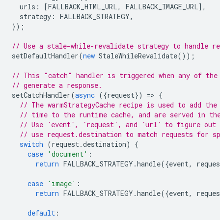
urls
:
[
FALLBACK_HTML_URL
,
FALLBACK_IMAGE_URL
],
strategy
:
FALLBACK_STRATEGY
,
});
// Use a stale-while-revalidate strategy to handle re
setDefaultHandler
(
new
StaleWhileRevalidate
());
// This "catch" handler is triggered when any of the
// generate a response.
setCatchHandler
(
async
({
request
})
=
>
{
// The warmStrategyCache recipe is used to add the
// time to the runtime cache, and are served in th
// Use `event`, `request`, and `url` to figure out 
// use request.destination to match requests for s
switch
(
request
.
destination
)
{
case
'document'
:
return
FALLBACK_STRATEGY
.
handle
({
event
,
reques
case
'image'
:
return
FALLBACK_STRATEGY
.
handle
({
event
,
reques
default
: