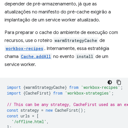
depender de pré-armazenamento, já que as
atualizações no manifesto do pré-cache exigirão a
implantação de um service worker atualizado.
Para preparar o cache do ambiente de execução com
recursos, use o roteiro
warmStrategyCache
de
workbox-recipes
. Internamente, essa estratégia
chama
Cache.addAll
no evento
install
de um
service worker.
import
{
warmStrategyCache
}
from
'workbox-recipes'
;
import
{
CacheFirst
}
from
'workbox-strategies'
;
// This can be any strategy, CacheFirst used as an e
const
strategy
=
new
CacheFirst
();
const
urls
=
[
'/offline.html'
,
];