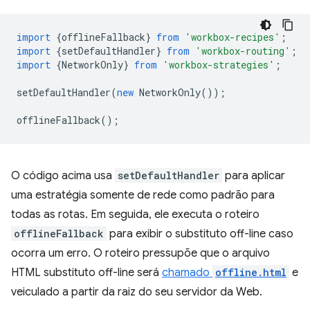
import
{
offlineFallback
}
from
'workbox-recipes'
;
import
{
setDefaultHandler
}
from
'workbox-routing'
;
import
{
NetworkOnly
}
from
'workbox-strategies'
;
setDefaultHandler
(
new
NetworkOnly
());
offlineFallback
();
O código acima usa
setDefaultHandler
para aplicar
uma estratégia somente de rede como padrão para
todas as rotas. Em seguida, ele executa o roteiro
offlineFallback
para exibir o substituto off-line caso
ocorra um erro. O roteiro pressupõe que o arquivo
HTML substituto off-line será
chamado
offline.html
e
veiculado a partir da raiz do seu servidor da Web.