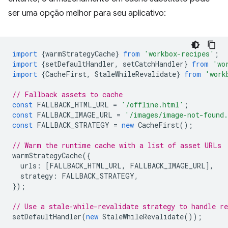
ser uma opção melhor para seu aplicativo:
import
{
warmStrategyCache
}
from
'workbox-recipes'
;
import
{
setDefaultHandler
,
setCatchHandler
}
from
'wo
import
{
CacheFirst
,
StaleWhileRevalidate
}
from
'work
// Fallback assets to cache
const
FALLBACK_HTML_URL
=
'/offline.html'
;
const
FALLBACK_IMAGE_URL
=
'/images/image-not-found
const
FALLBACK_STRATEGY
=
new
CacheFirst
();
// Warm the runtime cache with a list of asset URLs
warmStrategyCache
({
urls
:
[
FALLBACK_HTML_URL
,
FALLBACK_IMAGE_URL
],
strategy
:
FALLBACK_STRATEGY
,
});
// Use a stale-while-revalidate strategy to handle re
setDefaultHandler
(
new
StaleWhileRevalidate
());