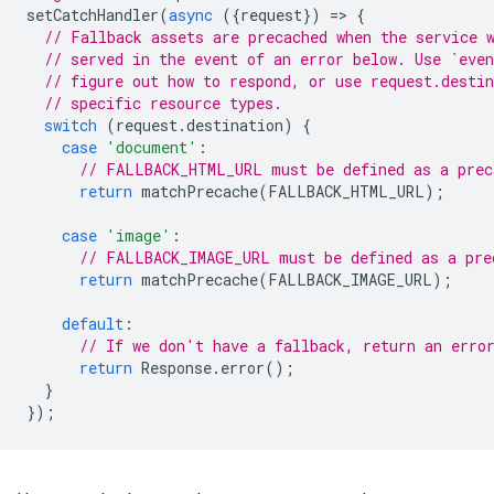
setCatchHandler
(
async
({
request
})
=
>
{
// Fallback assets are precached when the service 
// served in the event of an error below. Use `even
// figure out how to respond, or use request.desti
// specific resource types.
switch
(
request
.
destination
)
{
case
'document'
:
// FALLBACK_HTML_URL must be defined as a prec
return
matchPrecache
(
FALLBACK_HTML_URL
);
case
'image'
:
// FALLBACK_IMAGE_URL must be defined as a pre
return
matchPrecache
(
FALLBACK_IMAGE_URL
);
default
:
// If we don't have a fallback, return an erro
return
Response
.
error
();
}
});