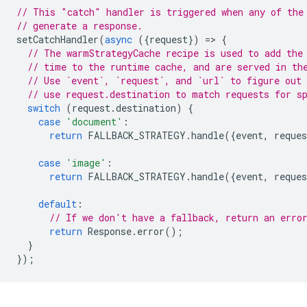
// This "catch" handler is triggered when any of the
// generate a response.
setCatchHandler
(
async
({
request
})
=
>
{
// The warmStrategyCache recipe is used to add the
// time to the runtime cache, and are served in th
// Use `event`, `request`, and `url` to figure out 
// use request.destination to match requests for s
switch
(
request
.
destination
)
{
case
'document'
:
return
FALLBACK_STRATEGY
.
handle
({
event
,
reques
case
'image'
:
return
FALLBACK_STRATEGY
.
handle
({
event
,
reques
default
:
// If we don't have a fallback, return an erro
return
Response
.
error
();
}
});