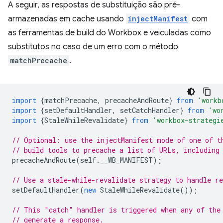
A seguir, as respostas de substituição são pré-
armazenadas em cache usando
injectManifest
com
as ferramentas de build do Workbox e veiculadas como
substitutos no caso de um erro com o método
matchPrecache
.
import
{
matchPrecache
,
precacheAndRoute
}
from
'workb
import
{
setDefaultHandler
,
setCatchHandler
}
from
'wo
import
{
StaleWhileRevalidate
}
from
'workbox-strategi
// Optional: use the injectManifest mode of one of t
// build tools to precache a list of URLs, including
precacheAndRoute
(
self
.
__WB_MANIFEST
);
// Use a stale-while-revalidate strategy to handle re
setDefaultHandler
(
new
StaleWhileRevalidate
());
// This "catch" handler is triggered when any of the
// generate a response.