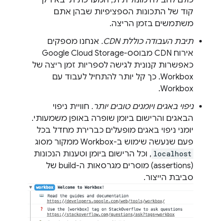
כולם לחבילה מונוליתית, המערכת תייבא רק
קוד של התכונות הספציפיות שבהן אתם
משתמשים בזמן הריצה.
תיבת העבודה כוללת CDN.
אנחנו מספקים
אירוח CDN מבוסס-Google Cloud Storage
כאפשרות קנונית לגישה לספריות זמן ריצה של
Workbox. כך קל יותר להתחיל לעבוד עם
Workbox.
ניפוי באגים ויומנים טובים יותר.
חוויית ניפוי
הבאגים והרישום ביומן שופרה באופן משמעותי.
יומני ניפוי באגים מופעלים כברירת מחדל בכל
פעם שנעשה שימוש ב-Workbox ממקור מסוג
localhost
, וכל הרישום ביומן וטענות הנכונות
(assertions) מוסרים מגרסאות ה-build של
סביבת הייצור.