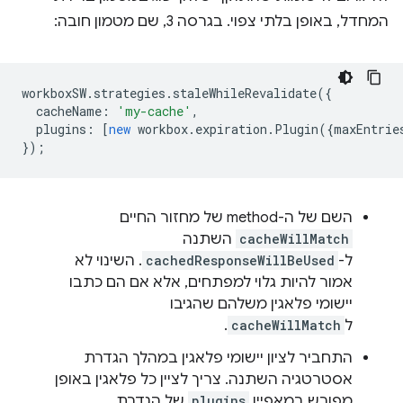
המחדל, באופן בלתי צפוי. בגרסה 3, שם מטמון חובה:
workboxSW
.
strategies
.
staleWhileRevalidate
({
cacheName
:
'my-cache'
,
plugins
:
[
new
workbox
.
expiration
.
Plugin
({
maxEntrie
});
השם של ה-method של מחזור החיים
cacheWillMatch
השתנה
ל-
cachedResponseWillBeUsed
. השינוי לא
אמור להיות גלוי למפתחים, אלא אם הם כתבו
יישומי פלאגין משלהם שהגיבו
ל
cacheWillMatch
.
התחביר לציון יישומי פלאגין במהלך הגדרת
אסטרטגיה השתנה. צריך לציין כל פלאגין באופן
מפורש במאפיין
plugins
של הגדרת