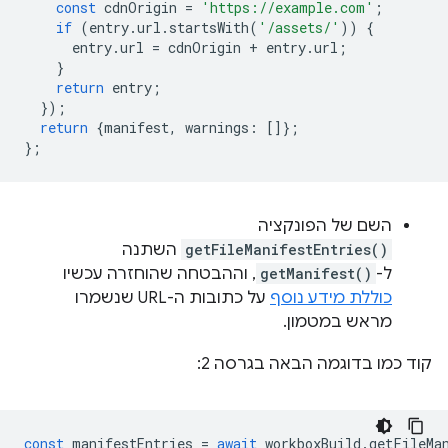
const
cdnOrigin
=
'https://example.com'
;
if
(
entry
.
url
.
startsWith
(
'/assets/'
))
{
entry
.
url
=
cdnOrigin
+
entry
.
url
;
}
return
entry
;
});
return
{
manifest
,
warnings
:
[]};
};
השם של הפונקציה
getFileManifestEntries()
השתנה
ל-
getManifest()
, וההבטחה שהוחזרה עכשיו
כוללת מידע נוסף
על כתובות ה-URL שנשמרו
מראש במטמון.
קוד כמו בדוגמה הבאה בגרסה 2:
const
manifestEntries
=
await
workboxBuild
.
getFileMa