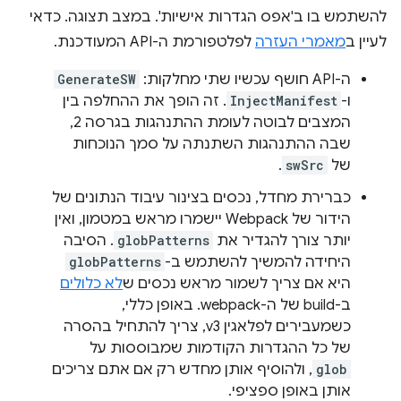
להשתמש בו ב'אפס הגדרות אישיות'. במצב תצוגה. כדאי
לעיין ב
מאמרי העזרה
לפלטפורמת ה-API המעודכנת.
ה-API חושף עכשיו שתי מחלקות:
GenerateSW
ו-
InjectManifest
. זה הופך את ההחלפה בין
המצבים לבוטה לעומת ההתנהגות בגרסה 2,
שבה ההתנהגות השתנתה על סמך הנוכחות
של
swSrc
.
כברירת מחדל, נכסים בצינור עיבוד הנתונים של
הידור של Webpack יישמרו מראש במטמון, ואין
יותר צורך להגדיר את
globPatterns
. הסיבה
היחידה להמשיך להשתמש ב-
globPatterns
היא אם צריך לשמור מראש נכסים ש
לא כלולים
ב-build של ה-webpack. באופן כללי,
כשמעבירים לפלאגין v3, צריך להתחיל בהסרה
של כל ההגדרות הקודמות שמבוססות על
glob
, ולהוסיף אותן מחדש רק אם אתם צריכים
אותן באופן ספציפי.