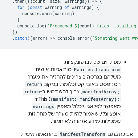
.
then
(({
count
,
size
,
warnings
})
=
>
{
for
(
const
warning
of
warnings
)
{
console
.
warn
(
warning
);
}
console
.
log
(
`Precached 
${
count
}
 files, totalling
})
.
catch
((
error
)
=
>
console
.
error
(
`Something went wr
מפתחים שכתבו פונקציות
ManifestTransform
מותאמות אישית
משלהם בגרסה 2 צריכים להחזיר את מערך
המניפסט באובייקט (כלומר, במקום
return
manifestArray;
, צריך להשתמש ב-
return
).mThis
{manifest: manifestArray};
מאפשר לפלאגין לכלול מאפיין
warnings
אופציונלי, שאמור להיות מערך של מחרוזות
שמכילות מידע אזהרה לא חמור.
אם כתבתם
ManifestTransform
בהתאמה אישית