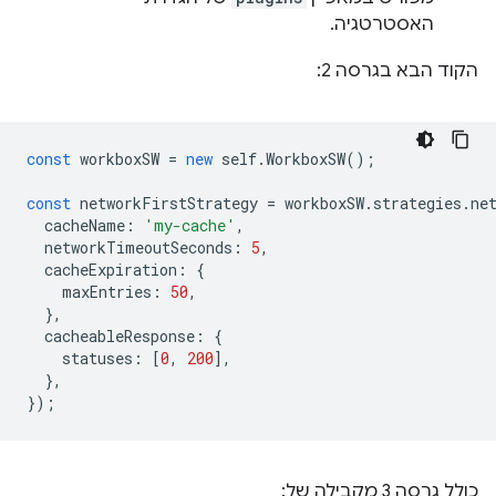
האסטרטגיה.
הקוד הבא בגרסה 2:
const
workboxSW
=
new
self
.
WorkboxSW
();
const
networkFirstStrategy
=
workboxSW
.
strategies
.
ne
cacheName
:
'my-cache'
,
networkTimeoutSeconds
:
5
,
cacheExpiration
:
{
maxEntries
:
50
,
},
cacheableResponse
:
{
statuses
:
[
0
,
200
],
},
});
כולל גרסה 3 מקבילה של: