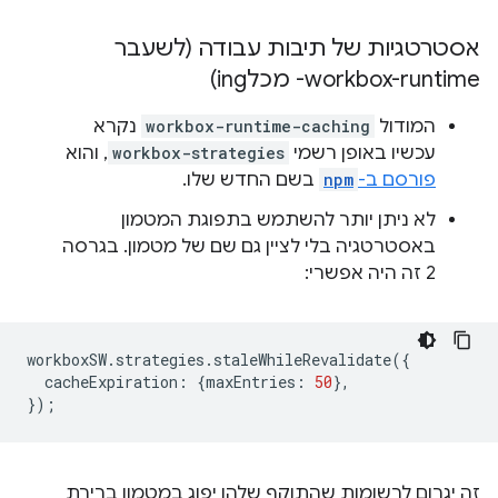
אסטרטגיות של תיבות עבודה (לשעבר
workbox-runtime- מכלing)
המודול
workbox-runtime-caching
נקרא
עכשיו באופן רשמי
workbox-strategies
, והוא
פורסם ב-
npm
בשם החדש שלו.
לא ניתן יותר להשתמש בתפוגת המטמון
באסטרטגיה בלי לציין גם שם של מטמון. בגרסה
2 זה היה אפשרי:
workboxSW
.
strategies
.
staleWhileRevalidate
({
cacheExpiration
:
{
maxEntries
:
50
},
});
זה יגרום לרשומות שהתוקף שלהן יפוג במטמון ברירת