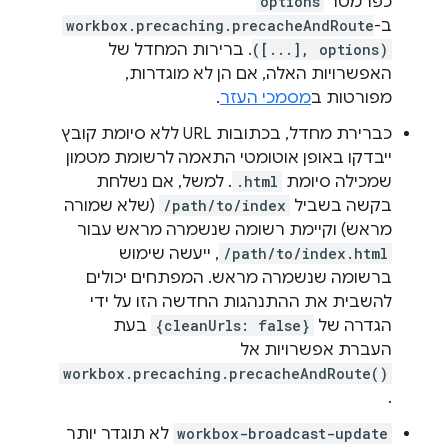
כפרמטר
options
ב-
workbox.precaching.precacheAndRoute
([...], options)
. ברירות המחדל של
האפשרויות האלה, אם הן לא מוגדרות,
מפורטות ב
מסמכי העזר
.
כברירת מחדל, בכתובות URL ללא סיומת קובץ
ייבדקו באופן אוטומטי התאמה לרשומת מטמון
שמכילה סיומת
.html
. למשל, אם נשלחת
בקשה בשביל
/path/to/index
(שלא שמורה
מראש) וקיימת רשומה שנשמרה מראש עבור
/path/to/index.html
, ייעשה שימוש
ברשומה שנשמרה מראש. המפתחים יכולים
להשבית את ההתנהגות החדשה הזו על ידי
הגדרה של
{cleanUrls: false}
בעת
העברת אפשרויות אל
workbox.precaching.precacheAndRoute()
.
workbox-broadcast-update
לא תוגדר יותר