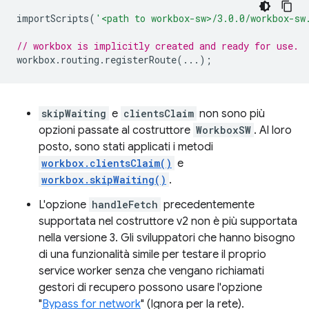
importScripts
(
'<path to workbox-sw>/3.0.0/workbox-sw
// workbox is implicitly created and ready for use.
workbox
.
routing
.
registerRoute
(...);
skipWaiting
e
clientsClaim
non sono più
opzioni passate al costruttore
WorkboxSW
. Al loro
posto, sono stati applicati i metodi
workbox.clientsClaim()
e
workbox.skipWaiting()
.
L'opzione
handleFetch
precedentemente
supportata nel costruttore v2 non è più supportata
nella versione 3. Gli sviluppatori che hanno bisogno
di una funzionalità simile per testare il proprio
service worker senza che vengano richiamati
gestori di recupero possono usare l'opzione
"
Bypass for network
" (Ignora per la rete).