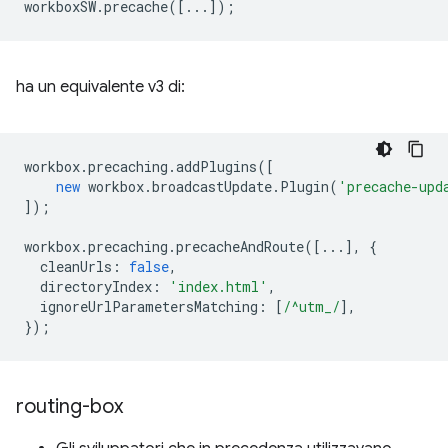
workboxSW
.
precache
([...]);
ha un equivalente v3 di:
workbox
.
precaching
.
addPlugins
([
new
workbox
.
broadcastUpdate
.
Plugin
(
'precache-upd
]);
workbox
.
precaching
.
precacheAndRoute
([...],
{
cleanUrls
:
false
,
directoryIndex
:
'index.html'
,
ignoreUrlParametersMatching
:
[
/^utm_/
],
});
routing-box