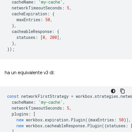
cacheName
:
'my-cache'
,
networkTimeoutSeconds
:
5
,
cacheExpiration
:
{
maxEntries
:
50
,
},
cacheableResponse
:
{
statuses
:
[
0
,
200
],
},
});
ha un equivalente v3 di:
const
networkFirstStrategy
=
workbox
.
strategies
.
netw
cacheName
:
'my-cache'
,
networkTimeoutSeconds
:
5
,
plugins
:
[
new
workbox
.
expiration
.
Plugin
({
maxEntries
:
50
}),
new
workbox
.
cacheableResponse
.
Plugin
({
statuses
:
],