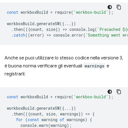
const
workboxBuild
=
require
(
'workbox-build'
);
workboxBuild
.
generateSW
({...})
.
then
(({
count
,
size
})
=
>
console
.
log
(
`Precached 
${
.
catch
((
error
)
=
>
console
.
error
(
`Something went wr
Anche se puoi utilizzare lo stesso codice nella versione 3,
è buona norma verificare gli eventuali
warnings
e
registrarli:
const
workboxBuild
=
require
(
'workbox-build'
);
workboxBuild
.
generateSW
({...})
.
then
(({
count
,
size
,
warnings
})
=
>
{
for
(
const
warning
of
warnings
)
{
console
.
warn
(
warning
);