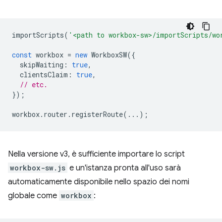
importScripts
(
'<path to workbox-sw>/importScripts/wo
const
workbox
=
new
WorkboxSW
({
skipWaiting
:
true
,
clientsClaim
:
true
,
// etc.
});
workbox
.
router
.
registerRoute
(...);
Nella versione v3, è sufficiente importare lo script
workbox-sw.js
e un'istanza pronta all'uso sarà
automaticamente disponibile nello spazio dei nomi
globale come
workbox
: