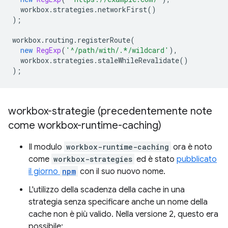
workbox
.
strategies
.
networkFirst
()
);
workbox
.
routing
.
registerRoute
(
new
RegExp
(
'^/path/with/.*/wildcard'
),
workbox
.
strategies
.
staleWhileRevalidate
()
);
workbox-strategie (precedentemente note
come workbox-runtime-caching)
Il modulo
workbox-runtime-caching
ora è noto
come
workbox-strategies
ed è stato
pubblicato
il giorno
npm
con il suo nuovo nome.
L'utilizzo della scadenza della cache in una
strategia senza specificare anche un nome della
cache non è più valido. Nella versione 2, questo era
possibile: