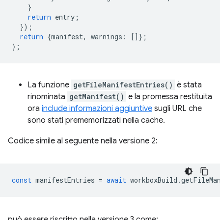
}
return
entry
;
});
return
{
manifest
,
warnings
:
[]};
};
La funzione
getFileManifestEntries()
è stata
rinominata
getManifest()
e la promessa restituita
ora
include informazioni aggiuntive
sugli URL che
sono stati prememorizzati nella cache.
Codice simile al seguente nella versione 2:
const
manifestEntries
=
await
workboxBuild
.
getFileMa
può essere riscritto nella versione 3 come: