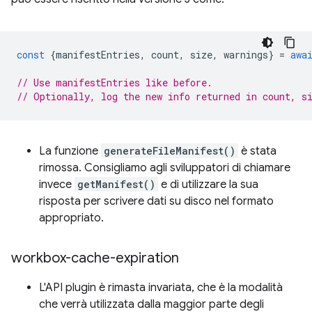
const
{
manifestEntries
,
count
,
size
,
warnings
}
=
awa
// Use manifestEntries like before.
// Optionally, log the new info returned in count, s
La funzione
generateFileManifest()
è stata
rimossa. Consigliamo agli sviluppatori di chiamare
invece
getManifest()
e di utilizzare la sua
risposta per scrivere dati su disco nel formato
appropriato.
workbox-cache-expiration
L'API plugin è rimasta invariata, che è la modalità
che verrà utilizzata dalla maggior parte degli