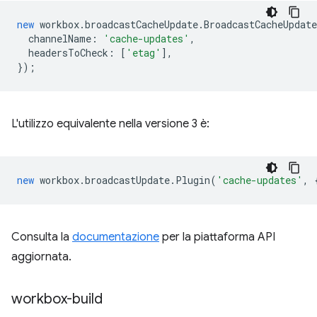
new
workbox
.
broadcastCacheUpdate
.
BroadcastCacheUpdat
channelName
:
'cache-updates'
,
headersToCheck
:
[
'etag'
],
});
L'utilizzo equivalente nella versione 3 è:
new
workbox
.
broadcastUpdate
.
Plugin
(
'cache-updates'
,
Consulta la
documentazione
per la piattaforma API
aggiornata.
workbox-build