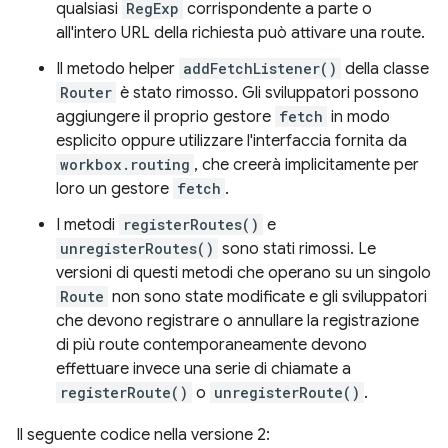
qualsiasi
RegExp
corrispondente a parte o
all'intero URL della richiesta può attivare una route.
Il metodo helper
addFetchListener()
della classe
Router
è stato rimosso. Gli sviluppatori possono
aggiungere il proprio gestore
fetch
in modo
esplicito oppure utilizzare l'interfaccia fornita da
workbox.routing
, che creerà implicitamente per
loro un gestore
fetch
.
I metodi
registerRoutes()
e
unregisterRoutes()
sono stati rimossi. Le
versioni di questi metodi che operano su un singolo
Route
non sono state modificate e gli sviluppatori
che devono registrare o annullare la registrazione
di più route contemporaneamente devono
effettuare invece una serie di chiamate a
registerRoute()
o
unregisterRoute()
.
Il seguente codice nella versione 2: