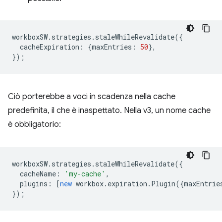
workboxSW
.
strategies
.
staleWhileRevalidate
({
cacheExpiration
:
{
maxEntries
:
50
},
});
Ciò porterebbe a voci in scadenza nella cache
predefinita, il che è inaspettato. Nella v3, un nome cache
è obbligatorio:
workboxSW
.
strategies
.
staleWhileRevalidate
({
cacheName
:
'my-cache'
,
plugins
:
[
new
workbox
.
expiration
.
Plugin
({
maxEntrie
});