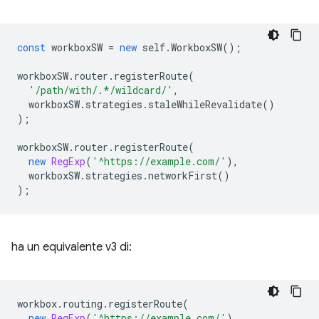
const
workboxSW
=
new
self
.
WorkboxSW
();
workboxSW
.
router
.
registerRoute
(
'/path/with/.*/wildcard/'
,
workboxSW
.
strategies
.
staleWhileRevalidate
()
);
workboxSW
.
router
.
registerRoute
(
new
RegExp
(
'^https://example.com/'
),
workboxSW
.
strategies
.
networkFirst
()
);
ha un equivalente v3 di:
workbox
.
routing
.
registerRoute
(
new
RegExp
(
'^https://example.com/'
),