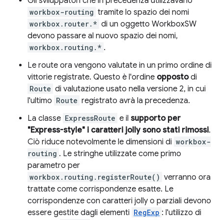
Gli sviluppatori che in precedenza utilizzavano
workbox-routing
tramite lo spazio dei nomi
workbox.router.*
di un oggetto WorkboxSW
devono passare al nuovo spazio dei nomi,
workbox.routing.*
.
Le route ora vengono valutate in un primo ordine di
vittorie registrate. Questo è l'ordine
opposto
di
Route
di valutazione usato nella versione 2, in cui
l'ultimo
Route
registrato avrà la precedenza.
La classe
ExpressRoute
e il
supporto per
"Express-style" i caratteri jolly sono stati rimossi
.
Ciò riduce notevolmente le dimensioni di
workbox-
routing
. Le stringhe utilizzate come primo
parametro per
workbox.routing.registerRoute()
verranno ora
trattate come corrispondenze esatte. Le
corrispondenze con caratteri jolly o parziali devono
essere gestite dagli elementi
RegExp
: l'utilizzo di