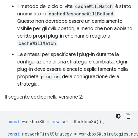
Il metodo del ciclo di vita
cacheWillMatch
è stato
rinominato in
cachedResponseWillBeUsed
.
Questo non dovrebbe essere un cambiamento
visibile per gli sviluppatori, a meno che non abbiano
scritto propri plug-in che hanno reagito a
cacheWillMatch
.
La sintassi per specificare i plug-in durante la
configurazione di una strategia è cambiata. Ogni
plug-in deve essere elencato esplicitamente nella
proprietà
plugins
della configurazione della
strategia.
Il seguente codice nella versione 2:
const
workboxSW
=
new
self
.
WorkboxSW
();
const
networkFirstStrategy
=
workboxSW
.
strategies
.
ne