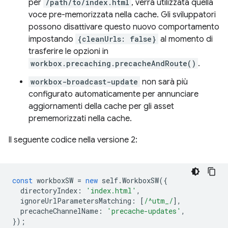
per
/path/to/index.html
, verrà utilizzata quella
voce pre-memorizzata nella cache. Gli sviluppatori
possono disattivare questo nuovo comportamento
impostando
{cleanUrls: false}
al momento di
trasferire le opzioni in
workbox.precaching.precacheAndRoute()
.
workbox-broadcast-update
non sarà più
configurato automaticamente per annunciare
aggiornamenti della cache per gli asset
prememorizzati nella cache.
Il seguente codice nella versione 2:
const
workboxSW
=
new
self
.
WorkboxSW
({
directoryIndex
:
'index.html'
,
ignoreUrlParametersMatching
:
[
/^utm_/
],
precacheChannelName
:
'precache-updates'
,
});