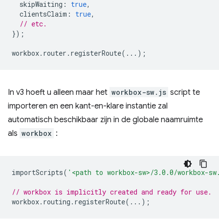
skipWaiting
:
true
,
clientsClaim
:
true
,
// etc.
});
workbox
.
router
.
registerRoute
(...);
In v3 hoeft u alleen maar het
workbox-sw.js
script te
importeren en een kant-en-klare instantie zal
automatisch beschikbaar zijn in de globale naamruimte
als
workbox
:
importScripts
(
'<path to workbox-sw>/3.0.0/workbox-sw
// workbox is implicitly created and ready for use.
workbox
.
routing
.
registerRoute
(...);