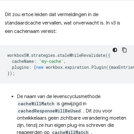
Dit zou ertoe leiden dat vermeldingen in de
standaardcache vervallen, wat onverwacht is. In v3 is
een cachenaam vereist:
workboxSW
.
strategies
.
staleWhileRevalidate
({
cacheName
:
'my-cache'
,
plugins
:
[
new
workbox
.
expiration
.
Plugin
({
maxEntrie
});
De naam van de levenscyclusmethode
cacheWillMatch
is gewijzigd in
cachedResponseWillBeUsed
. Dit zou voor
ontwikkelaars geen zichtbare verandering moeten
zijn, tenzij ze hun eigen plug-ins schreven die
reageerden op
cacheWillMatch
.