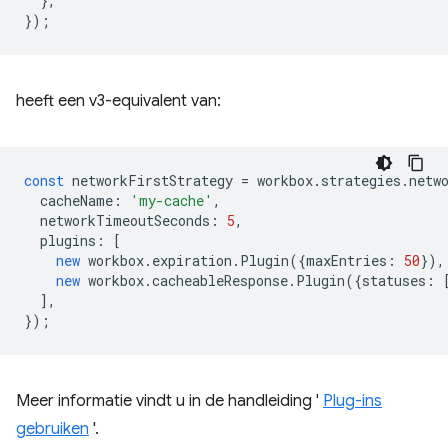
},
});
heeft een v3-equivalent van:
const
networkFirstStrategy
=
workbox
.
strategies
.
netw
cacheName
:
'my-cache'
,
networkTimeoutSeconds
:
5
,
plugins
:
[
new
workbox
.
expiration
.
Plugin
({
maxEntries
:
50
}),
new
workbox
.
cacheableResponse
.
Plugin
({
statuses
:
],
});
Meer informatie vindt u in de handleiding '
Plug-ins
gebruiken
'.