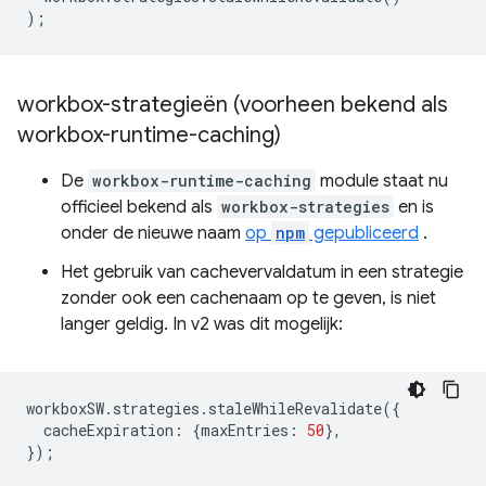
);
workbox-strategieën (voorheen bekend als
workbox-runtime-caching)
De
workbox-runtime-caching
module staat nu
officieel bekend als
workbox-strategies
en is
onder de nieuwe naam
op
npm
gepubliceerd
.
Het gebruik van cachevervaldatum in een strategie
zonder ook een cachenaam op te geven, is niet
langer geldig. In v2 was dit mogelijk:
workboxSW
.
strategies
.
staleWhileRevalidate
({
cacheExpiration
:
{
maxEntries
:
50
},
});