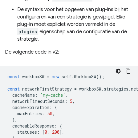
De syntaxis voor het opgeven van plug-ins bij het
configureren van een strategie is gewijzigd. Elke
plug-in moet expliciet worden vermeld in de
plugins
eigenschap van de configuratie van de
strategie.
De volgende code in v2:
const
workboxSW
=
new
self
.
WorkboxSW
();
const
networkFirstStrategy
=
workboxSW
.
strategies
.
ne
cacheName
:
'my-cache'
,
networkTimeoutSeconds
:
5
,
cacheExpiration
:
{
maxEntries
:
50
,
},
cacheableResponse
:
{
statuses
:
[
0
,
200
],