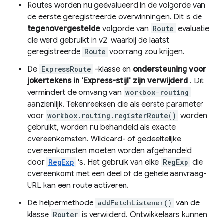
Routes worden nu geëvalueerd in de volgorde van
de eerste geregistreerde overwinningen. Dit is de
tegenovergestelde
volgorde van
Route
evaluatie
die werd gebruikt in v2, waarbij de laatst
geregistreerde
Route
voorrang zou krijgen.
De
ExpressRoute
-klasse en
ondersteuning voor
jokertekens in 'Express-stijl' zijn verwijderd
. Dit
vermindert de omvang van
workbox-routing
aanzienlijk. Tekenreeksen die als eerste parameter
voor
workbox.routing.registerRoute()
worden
gebruikt, worden nu behandeld als exacte
overeenkomsten. Wildcard- of gedeeltelijke
overeenkomsten moeten worden afgehandeld
door
RegExp
's. Het gebruik van elke
RegExp
die
overeenkomt met een deel of de gehele aanvraag-
URL kan een route activeren.
De helpermethode
addFetchListener()
van de
klasse
Router
is verwijderd. Ontwikkelaars kunnen