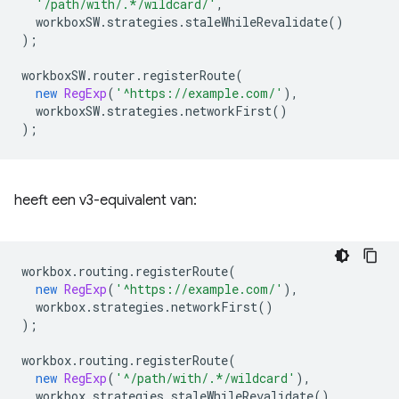
'/path/with/.*/wildcard/'
,
workboxSW
.
strategies
.
staleWhileRevalidate
()
);
workboxSW
.
router
.
registerRoute
(
new
RegExp
(
'^https://example.com/'
),
workboxSW
.
strategies
.
networkFirst
()
);
heeft een v3-equivalent van:
workbox
.
routing
.
registerRoute
(
new
RegExp
(
'^https://example.com/'
),
workbox
.
strategies
.
networkFirst
()
);
workbox
.
routing
.
registerRoute
(
new
RegExp
(
'^/path/with/.*/wildcard'
),
workbox
.
strategies
.
staleWhileRevalidate
()