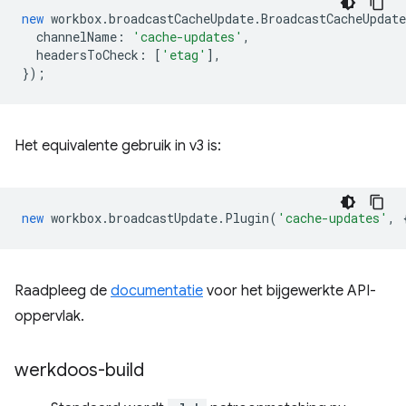
new
workbox
.
broadcastCacheUpdate
.
BroadcastCacheUpdat
channelName
:
'cache-updates'
,
headersToCheck
:
[
'etag'
],
});
Het equivalente gebruik in v3 is:
new
workbox
.
broadcastUpdate
.
Plugin
(
'cache-updates'
,
Raadpleeg de
documentatie
voor het bijgewerkte API-
oppervlak.
werkdoos-build