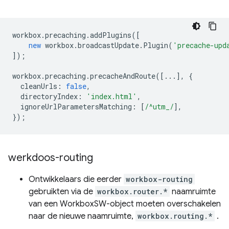
workbox
.
precaching
.
addPlugins
([
new
workbox
.
broadcastUpdate
.
Plugin
(
'precache-upd
]);
workbox
.
precaching
.
precacheAndRoute
([...],
{
cleanUrls
:
false
,
directoryIndex
:
'index.html'
,
ignoreUrlParametersMatching
:
[
/^utm_/
],
});
werkdoos-routing
Ontwikkelaars die eerder
workbox-routing
gebruikten via de
workbox.router.*
naamruimte
van een WorkboxSW-object moeten overschakelen
naar de nieuwe naamruimte,
workbox.routing.*
.