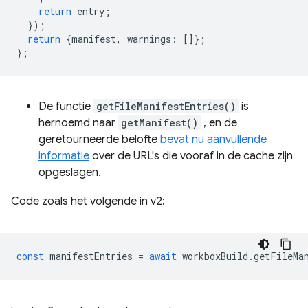
return
entry
;
});
return
{
manifest
,
warnings
:
[]};
};
De functie
getFileManifestEntries()
is
hernoemd naar
getManifest()
, en de
geretourneerde belofte
bevat nu aanvullende
informatie
over de URL's die vooraf in de cache zijn
opgeslagen.
Code zoals het volgende in v2:
const
manifestEntries
=
await
workboxBuild
.
getFileMa