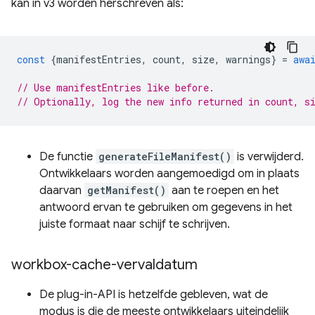
kan in v3 worden herschreven als:
const
{
manifestEntries
,
count
,
size
,
warnings
}
=
awa
// Use manifestEntries like before.
// Optionally, log the new info returned in count, s
De functie
generateFileManifest()
is verwijderd.
Ontwikkelaars worden aangemoedigd om in plaats
daarvan
getManifest()
aan te roepen en het
antwoord ervan te gebruiken om gegevens in het
juiste formaat naar schijf te schrijven.
workbox-cache-vervaldatum
De plug-in-API is hetzelfde gebleven, wat de
modus is die de meeste ontwikkelaars uiteindelijk