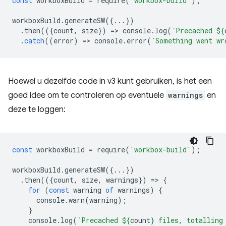
const
workboxBuild
=
require
(
'workbox-build'
);
workboxBuild
.
generateSW
({...})
.
then
(({
count
,
size
})
=
>
console
.
log
(
`Precached 
${
.
catch
((
error
)
=
>
console
.
error
(
`Something went wr
Hoewel u dezelfde code in v3 kunt gebruiken, is het een
goed idee om te controleren op eventuele
warnings
en
deze te loggen:
const
workboxBuild
=
require
(
'workbox-build'
);
workboxBuild
.
generateSW
({...})
.
then
(({
count
,
size
,
warnings
})
=
>
{
for
(
const
warning
of
warnings
)
{
console
.
warn
(
warning
);
}
console
.
log
(
`Precached 
${
count
}
 files, totalling