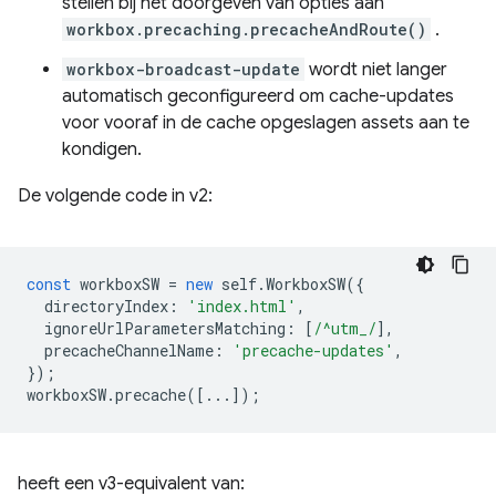
stellen bij het doorgeven van opties aan
workbox.precaching.precacheAndRoute()
.
workbox-broadcast-update
wordt niet langer
automatisch geconfigureerd om cache-updates
voor vooraf in de cache opgeslagen assets aan te
kondigen.
De volgende code in v2:
const
workboxSW
=
new
self
.
WorkboxSW
({
directoryIndex
:
'index.html'
,
ignoreUrlParametersMatching
:
[
/^utm_/
],
precacheChannelName
:
'precache-updates'
,
});
workboxSW
.
precache
([...]);
heeft een v3-equivalent van: