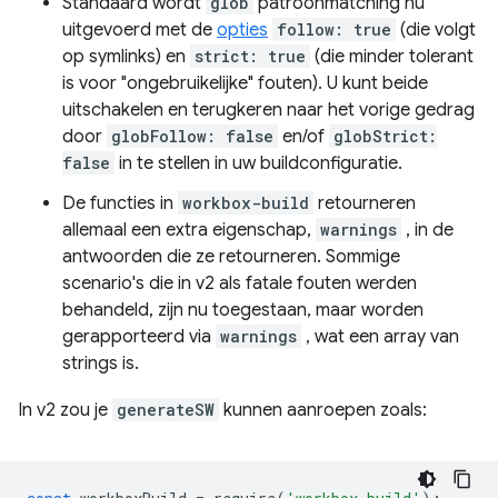
Standaard wordt
glob
patroonmatching nu
uitgevoerd met de
opties
follow: true
(die volgt
op symlinks) en
strict: true
(die minder tolerant
is voor "ongebruikelijke" fouten). U kunt beide
uitschakelen en terugkeren naar het vorige gedrag
door
globFollow: false
en/of
globStrict:
false
in te stellen in uw buildconfiguratie.
De functies in
workbox-build
retourneren
allemaal een extra eigenschap,
warnings
, in de
antwoorden die ze retourneren. Sommige
scenario's die in v2 als fatale fouten werden
behandeld, zijn nu toegestaan, maar worden
gerapporteerd via
warnings
, wat een array van
strings is.
In v2 zou je
generateSW
kunnen aanroepen zoals: