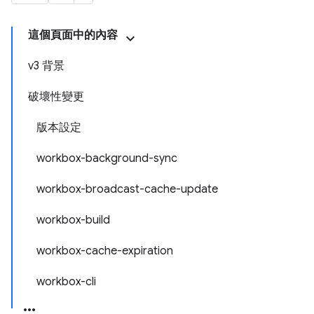
這個頁面中的內容
v3 背景
破壞性變更
版本設定
workbox-background-sync
workbox-broadcast-cache-update
workbox-build
workbox-cache-expiration
workbox-cli