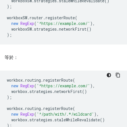
workboxSW
.
strategies
.
staleWhileRevalidate
()
);
workboxSW
.
router
.
registerRoute
(
new
RegExp
(
'^https://example.com/'
),
workboxSW
.
strategies
.
networkFirst
()
);
等於：
workbox
.
routing
.
registerRoute
(
new
RegExp
(
'^https://example.com/'
),
workbox
.
strategies
.
networkFirst
()
);
workbox
.
routing
.
registerRoute
(
new
RegExp
(
'^/path/with/.*/wildcard'
),
workbox
.
strategies
.
staleWhileRevalidate
()
);