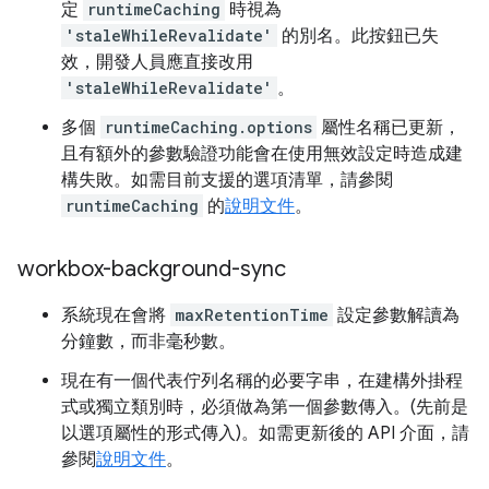
定
runtimeCaching
時視為
'staleWhileRevalidate'
的別名。此按鈕已失
效，開發人員應直接改用
'staleWhileRevalidate'
。
多個
runtimeCaching.options
屬性名稱已更新，
且有額外的參數驗證功能會在使用無效設定時造成建
構失敗。如需目前支援的選項清單，請參閱
runtimeCaching
的
說明文件
。
workbox-background-sync
系統現在會將
maxRetentionTime
設定參數解讀為
分鐘數，而非毫秒數。
現在有一個代表佇列名稱的必要字串，在建構外掛程
式或獨立類別時，必須做為第一個參數傳入。(先前是
以選項屬性的形式傳入)。如需更新後的 API 介面，請
參閱
說明文件
。