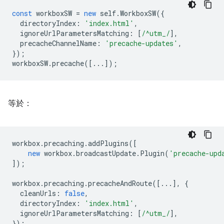
const
workboxSW
=
new
self
.
WorkboxSW
({
directoryIndex
:
'index.html'
,
ignoreUrlParametersMatching
:
[
/^utm_/
],
precacheChannelName
:
'precache-updates'
,
});
workboxSW
.
precache
([...]);
等於：
workbox
.
precaching
.
addPlugins
([
new
workbox
.
broadcastUpdate
.
Plugin
(
'precache-upd
]);
workbox
.
precaching
.
precacheAndRoute
([...],
{
cleanUrls
:
false
,
directoryIndex
:
'index.html'
,
ignoreUrlParametersMatching
:
[
/^utm_/
],
});