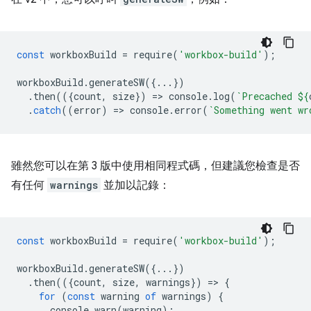
const
workboxBuild
=
require
(
'workbox-build'
);
workboxBuild
.
generateSW
({...})
.
then
(({
count
,
size
})
=
>
console
.
log
(
`Precached 
${
.
catch
((
error
)
=
>
console
.
error
(
`Something went wr
雖然您可以在第 3 版中使用相同程式碼，但建議您檢查是否
有任何
warnings
並加以記錄：
const
workboxBuild
=
require
(
'workbox-build'
);
workboxBuild
.
generateSW
({...})
.
then
(({
count
,
size
,
warnings
})
=
>
{
for
(
const
warning
of
warnings
)
{
console
.
warn
(
warning
);