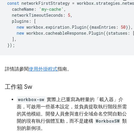
const
networkFirstStrategy
=
workbox
.
strategies
.
netw
cacheName
:
'my-cache'
,
networkTimeoutSeconds
:
5
,
plugins
:
[
new
workbox
.
expiration
.
Plugin
({
maxEntries
:
50
}),
new
workbox
.
cacheableResponse
.
Plugin
({
statuses
:
],
});
詳情請參閱
使用外掛程式
指南。
工作箱 Sw
workbox-sw
實際上已重寫為輕量的「載入器」介
面，可啟用一些基本設定，並負責提取執行階段所需
的其他模組。開發人員會與進行全域命名空間自動公
開的現有執行個體互動，而不是建構
WorkboxSW
類
別的新例項。