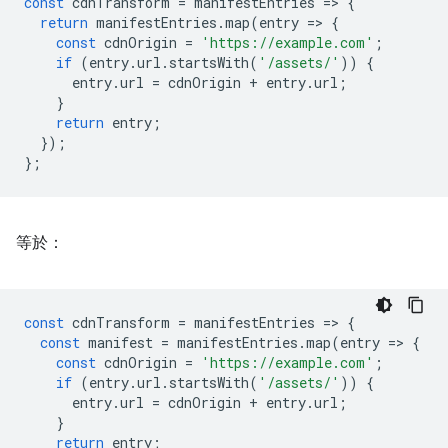
const
cdnTransform
=
manifestEntries
=
>
{
return
manifestEntries
.
map
(
entry
=
>
{
const
cdnOrigin
=
'https://example.com'
;
if
(
entry
.
url
.
startsWith
(
'/assets/'
))
{
entry
.
url
=
cdnOrigin
+
entry
.
url
;
}
return
entry
;
});
};
等於：
const
cdnTransform
=
manifestEntries
=
>
{
const
manifest
=
manifestEntries
.
map
(
entry
=
>
{
const
cdnOrigin
=
'https://example.com'
;
if
(
entry
.
url
.
startsWith
(
'/assets/'
))
{
entry
.
url
=
cdnOrigin
+
entry
.
url
;
}
return
entry
;