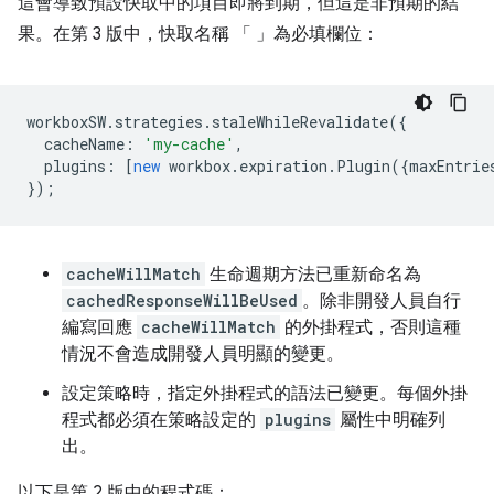
這會導致預設快取中的項目即將到期，但這是非預期的結
果。在第 3 版中，快取名稱 「 」為必填欄位：
workboxSW
.
strategies
.
staleWhileRevalidate
({
cacheName
:
'my-cache'
,
plugins
:
[
new
workbox
.
expiration
.
Plugin
({
maxEntrie
});
cacheWillMatch
生命週期方法已重新命名為
cachedResponseWillBeUsed
。除非開發人員自行
編寫回應
cacheWillMatch
的外掛程式，否則這種
情況不會造成開發人員明顯的變更。
設定策略時，指定外掛程式的語法已變更。每個外掛
程式都必須在策略設定的
plugins
屬性中明確列
出。
以下是第 2 版中的程式碼：