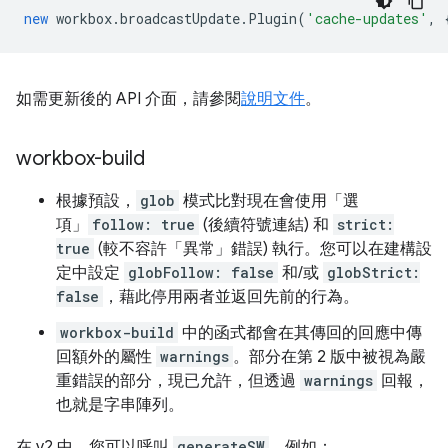
new
workbox
.
broadcastUpdate
.
Plugin
(
'cache-updates'
,
如需更新後的 API 介面，請參閱
說明文件
。
workbox-build
根據預設，
glob
模式比對現在會使用「選
項」
follow: true
(後續符號連結) 和
strict:
true
(較不容許「異常」錯誤) 執行。您可以在建構設
定中設定
globFollow: false
和/或
globStrict:
false
，藉此停用兩者並返回先前的行為。
workbox-build
中的函式都會在其傳回的回應中傳
回額外的屬性
warnings
。部分在第 2 版中被視為嚴
重錯誤的部分，現已允許，但透過
warnings
回報，
也就是字串陣列。
在 v2 中，您可以呼叫
generateSW
，例如：