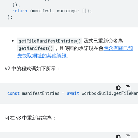
});
return
{
manifest
,
warnings
:
[]};
};
getFileManifestEntries()
函式已重新命名為
getManifest()
，且傳回的承諾現在會
包含有關已預
先快取網址的其他資訊
。
v2 中的程式碼如下所示：
const
manifestEntries
=
await
workboxBuild
.
getFileMa
可在 v3 中重新編寫為：