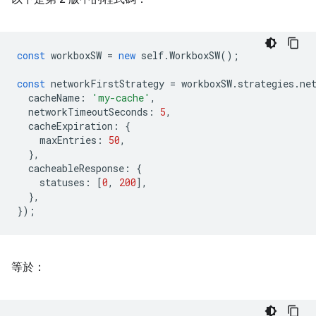
const
workboxSW
=
new
self
.
WorkboxSW
();
const
networkFirstStrategy
=
workboxSW
.
strategies
.
ne
cacheName
:
'my-cache'
,
networkTimeoutSeconds
:
5
,
cacheExpiration
:
{
maxEntries
:
50
,
},
cacheableResponse
:
{
statuses
:
[
0
,
200
],
},
});
等於：