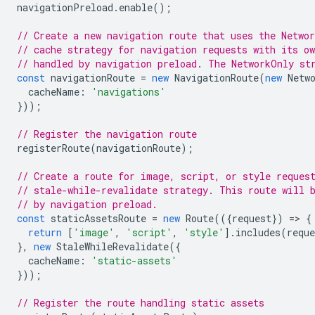
navigationPreload
.
enable
();
// Create a new navigation route that uses the Networ
// cache strategy for navigation requests with its o
// handled by navigation preload. The NetworkOnly st
const
navigationRoute
=
new
NavigationRoute
(
new
Netw
cacheName
:
'navigations'
}));
// Register the navigation route
registerRoute
(
navigationRoute
);
// Create a route for image, script, or style reques
// stale-while-revalidate strategy. This route will 
// by navigation preload.
const
staticAssetsRoute
=
new
Route
(({
request
})
=
>
{
return
[
'image'
,
'script'
,
'style'
].
includes
(
reque
},
new
StaleWhileRevalidate
({
cacheName
:
'static-assets'
}));
// Register the route handling static assets