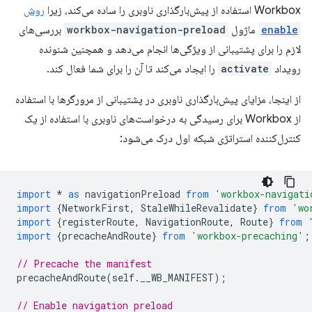
Workbox استفاده از پیش‌بارگذاری ناوبری را ساده می‌کند، زیرا
روش
enable
ماژول
workbox-navigation-preload
بررسی‌های
لازم را برای پشتیبانی از ویژگی‌ها انجام می‌دهد و همچنین شنونده
رویداد
activate
را ایجاد می‌کند تا آن را برای شما فعال کند.
از اینجا، مزایای پیش‌بارگذاری ناوبری در پشتیبانی از مرورگرها با استفاده
از Workbox برای رسیدگی به درخواست‌های ناوبری با استفاده از یک
کنترل‌کننده استراتژی شبکه اول درک می‌شود:
import
*
as
navigationPreload
from
'workbox-navigati
import
{
NetworkFirst
,
StaleWhileRevalidate
}
from
'wo
import
{
registerRoute
,
NavigationRoute
,
Route
}
from
import
{
precacheAndRoute
}
from
'workbox-precaching'
;
// Precache the manifest
precacheAndRoute
(
self
.
__WB_MANIFEST
);
// Enable navigation preload