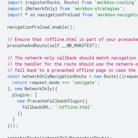
import
{
registerRoute
,
Route
}
from
'workbox-routing'
import
{
NetworkOnly
}
from
'workbox-strategies'
;
import
*
as
navigationPreload
from
'workbox-navigati
navigationPreload
.
enable
();
// Ensure that /offline.html is part of your precach
precacheAndRoute
(
self
.
__WB_MANIFEST
);
// The network-only callback should match navigation
// the handler for the route should use the network-o
// fall back to a precached offline page in case the 
const
networkOnlyNavigationRoute
=
new
Route
(({
reque
return
request
.
mode
===
'navigate'
;
},
new
NetworkOnly
({
plugins
:
[
new
PrecacheFallbackPlugin
({
fallbackURL
:
'/offline.html'
})
]
}));
registerRoute
(
networkOnlyNavigationRoute
);