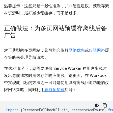
温馨提示：这些只是一般性准则，并非硬性建议。预缓存素
材资源时，最好减少预缓存，而不是过多。
正确做法：为多页网站预缓存离线后备
广告
对于典型的多页网站，您可能会依赖
网络优先
或
仅限网络
缓
存策略来处理导航请求。
在这种情况下，您需要确保 Service Worker 在用户离线时
发出导航请求时预缓存并响应离线回退页面。在 Workbox
中实现此目标的方法之一可能是使用具有离线回退功能的仅
限网络策略，同时利用
导航预加载
功能：
import
{
PrecacheFallbackPlugin
,
precacheAndRoute
}
fr