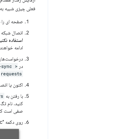
آزمایش رفتار همگام‌
فعلی چیزی شبیه به 
صفحه ای را ب
اتصال شبکه ر
استفاده نکنید
ادامه خواهند
درخواست‌های 
در
-sync >
requests
د
اکنون یا اتصا
با رفتن به
rs
کنید. نام تگ
صفی است که ت
روی دکمه "Sync" کلیک کنید.