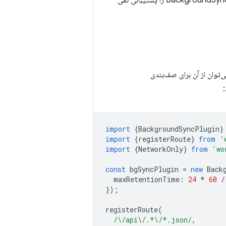
ماژول‌های Workbox آسان‌تر می‌کند. همچنین یک استراتژی بازگشتی برای مرورگرهایی که هنوز BackgroundSync را پشتیبانی نمی
توان از آن برای صف‌بندی
:
import
{
BackgroundSyncPlugin
}
import
{
registerRoute
}
from
'
import
{
NetworkOnly
}
from
'wo
const
bgSyncPlugin
=
new
Back
maxRetentionTime
:
24
*
60
/
});
registerRoute
(
/\/api\/.*\/*.json/
,