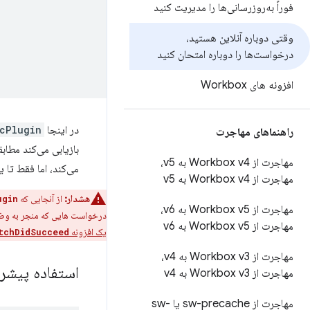
فوراً به‌روزرسانی‌ها را مدیریت کنید
وقتی دوباره آنلاین هستید،
درخواست‌ها را دوباره امتحان کنید
افزونه های Workbox
در اینجا
cPlugin
راهنماهای مهاجرت
بازیابی می‌کند مطابق
مهاجرت از Workbox v4 به v5،
می‌کند، اما فقط تا ی
مهاجرت از Workbox v4 به v5
هشدار:
از آنجایی که
ugin
مهاجرت از Workbox v5 به v6،
درخواست هایی که منجر به و
مهاجرت از Workbox v5 به v6
یک افزونه
tchDidSucceed
مهاجرت از Workbox v3 به v4،
استفاده پیشر
مهاجرت از Workbox v3 به v4
مهاجرت از sw-precache یا sw-