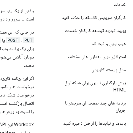
خدمات
وقتی از یک وب سرور
کارگران سرویس کالسکه را حذف کنید
است یا سرور راه دور 
بهبود تجربه توسعه کارکنان خدمات
در حالی که این مست
PUT
،
POST
یا
عیب یابی و ثبت نام
برای یک برنامه وب 
استراتژی برای معماری های مختلف
دوباره آنلاین می‌شو
دهند.
مدل پوسته کاربردی
اگر این برنامه کارب
پیش بارگذاری ناوبری برای شبکه اول
درخواست های ناموفق
HTML
درخواست شبکه نامو
برنامه های چند صفحه ای سریعتر با
اتصال بازگشته است.
جریان
را نسبت به روش‌های
بایدها و نبایدها را از قبل ذخیره کنید
Workbox این API را با