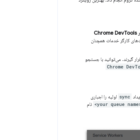
ده کروم انجام داد. بهترین رویکرد
از کلید آفلاین در Chrome DevTools
‌های کارگر خدمات همچنان
ر گیرند. می‌توانید با جستجو
Chrome DevT
داد
sync
اولیه را اجباری
<your q
نام