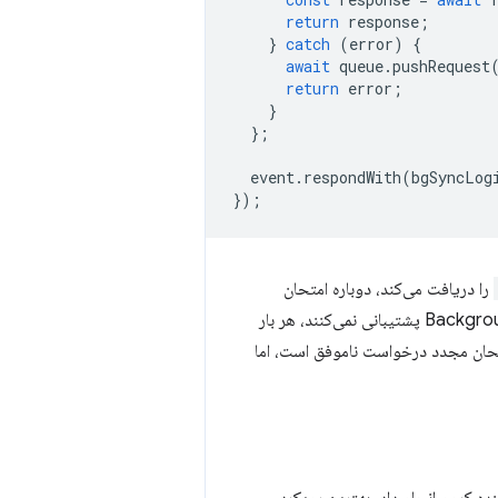
return
response
;
}
catch
(
error
)
{
await
queue
.
pushRequest
return
error
;
}
};
event
.
respondWith
(
bgSyncLog
});
را دریافت می‌کند، دوباره امتحان
می‌شوند، زیرا مرورگر فکر می‌کند شبکه دوباره در دسترس است. مرورگرهایی که از BackgroundSync API پشتیبانی نمی‌کنند، هر بار
متحان مجدد درخواست ناموفق است، اما