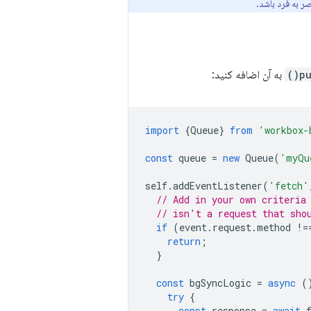
ر به فرد باشد.
pu
به آن اضافه کنید:
import
{
Queue
}
from
'workbox-
const
queue
=
new
Queue
(
'myQu
self
.
addEventListener
(
'fetch'
// Add in your own criteria
// isn't a request that sho
if
(
event
.
request
.
method
!=
return
;
}
const
bgSyncLogic
=
async
(
try
{
const
response
=
await