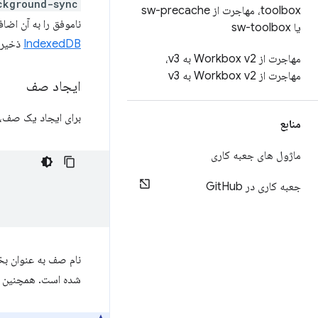
ckground-sync
toolbox، مهاجرت از sw-precache
ناموفق را به آن اضا
یا sw-toolbox
IndexedDB
ذخیره 
مهاجرت از Workbox v2 به v3،
مهاجرت از Workbox v2 به v3
ایجاد صف
برای ایجاد یک صف
منابع
ماژول های جعبه کاری
جعبه کاری در Git
Hub
نام صف به عنوان ب
شده است. همچنین ن