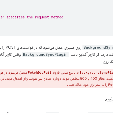
ter specifies the request method
BackgroundSyn
ت دارد. اگر کاربر آفلاین باشد،
BackgroundSyncPlugin
وقتی کاربر آنل
ک روز.
به
پاسخ تماس افزونه
متصل می‌شود، درخواس
FetchDidFail
BackgroundSyncPl
ضعیت خطای
400
یا
500 سطحی
شوند، دوباره امتحان نمی شوند. برای امتحان مجدد درخ
را به استراتژی خود اضافه کنید
.
Fe
فته