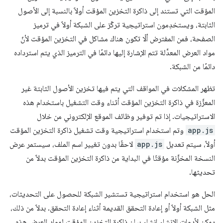
المؤقت التي تستند إلى ذاكرة التخزين المؤقت أولاً بالنسبة إلى الأصول
الثابتة، ويستخدِمون استراتيجية تركّز على الشبكة أولاً في ترميز
الصفحة، فمن المفترض ألّا تكون هناك مشاكل في التخزين المؤقت لأنّ
مواد العرض المعدَّلة تتم الإشارة إليها دائمًا في الترميز الذي يتم استرداده
دائمًا من الشبكة.
تظهر المشكلات في المواقف التي يتم فيها تخزين الأصول الثابتة غير
المعزَّزة في ذاكرة التخزين المؤقت أثناء وقت التشغيل باستخدام هذه
الاستراتيجيات. إذا تم توفير وظائف الموقع الإلكتروني من خلال
app.js
وتم استخدام استراتيجية وقت تشغيل ذاكرة التخزين المؤقت
أولاً، سيتم تعديل
app.js
لاحقًا بدون تغيير اسم الملف، سيستمر عرض
النسخة المخزَّنة مؤقتًا في البداية من ذاكرة التخزين المؤقت بدلاً من
تحديثها.
الحل هو استخدام استراتيجية تستشير الشبكة للحصول على التحديثات،
مثل الشبكة أولاً أو إعادة التحقق القديمة أثناء إعادة التحقق. بدلاً من ذلك،
يمكن لأدوات الإنشاء إنشاء بيان ذاكرة التخزين المؤقت لمواد العرض هذه،