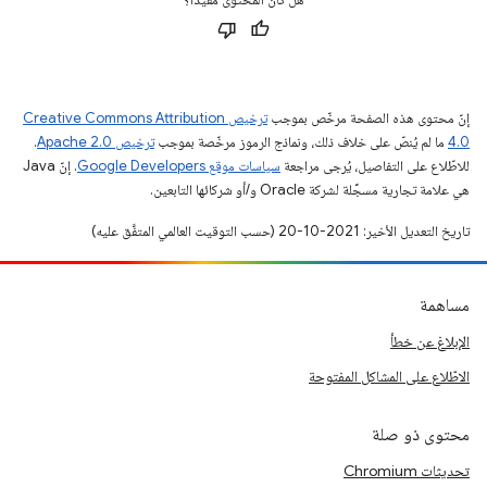
إنّ محتوى هذه الصفحة مرخّص بموجب
ترخيص Creative Commons Attribution
4.0‏
ما لم يُنصّ على خلاف ذلك، ونماذج الرموز مرخّصة بموجب
ترخيص Apache 2.0‏
.
للاطّلاع على التفاصيل، يُرجى مراجعة
سياسات موقع Google Developers‏
. إنّ Java
هي علامة تجارية مسجَّلة لشركة Oracle و/أو شركائها التابعين.
تاريخ التعديل الأخير: 2021-10-20 (حسب التوقيت العالمي المتفَّق عليه)
مساهمة
الإبلاغ عن خطأ
الاطّلاع على المشاكل المفتوحة
محتوى ذو صلة
تحديثات Chromium