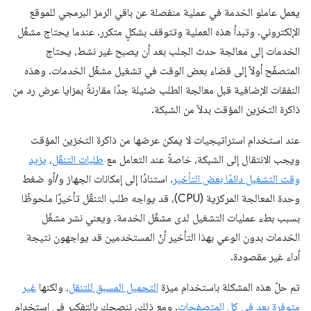
يعمل عاملو الخدمة في عملية منفصلة عن باقي الرمز البرمجي للموقع
الإلكتروني. وتبدأ هذه العملية وتتوقف بشكلٍ متكرر. عندما يحتاج مشغّل
الخدمات إلى معالجة حدث الجلب بعد أن يصبح غير نشط، يحتاج
المتصفّح أولاً إلى قضاء بعض الوقت في تشغيل مشغّل الخدمات. وهذه
النفقات الإضافية قبل معالجة الطلب ضئيلة جدًا مقارنةً بمزايا عرض رد من
ذاكرة التخزين المؤقت بدلاً من الشبكة.
عند استخدام استراتيجيات لا يمكن عرضها من ذاكرة التخزين المؤقت
ويجب الانتقال إلى الشبكة، خاصةً عند التعامل مع
طلبات التنقّل
،
يزيد
وقت التشغيل دائمًا بعض التأخير
. استنادًا إلى إمكانات الجهاز و/أو ضغط
وحدة المعالجة المركزية (CPU)، قد يواجه طلب التنقّل تأخيرًا ملحوظًا
بسبب بطء عمليات التشغيل لدى مشغّل الخدمة. ويعني نشر مشغّل
الخدمات بدون الوعي بهذا التأخير أنّ المستخدمين قد يواجهون نتيجة
أداء غير مقصودة.
تم حلّ هذه المشكلة باستخدام ميزة
التحميل المسبق للتنقل
، ولكنها
غير
متوفرة بعد في كل المتصفحات
. ومع ذلك، ننصحك بالتفكير في استخدام