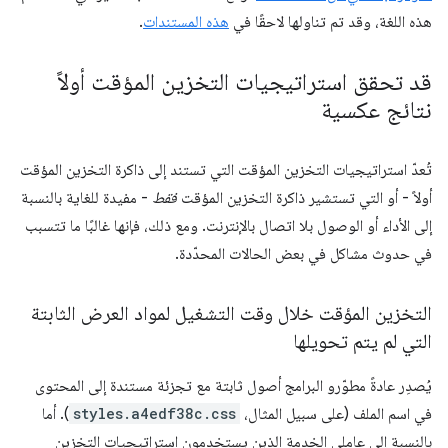
هذه اللغة، وقد تم تناولها لاحقًا في
هذه المستندات
.
قد تحقق استراتيجيات التخزين المؤقت أولاً
نتائج عكسية
تُعدّ استراتيجيات التخزين المؤقت التي تستند إلى ذاكرة التخزين المؤقت
أولاً - أو التي تستشير ذاكرة التخزين المؤقت
فقط
- مفيدة للغاية بالنسبة
إلى الأداء أو الوصول بلا اتصال بالإنترنت. ومع ذلك، فإنها غالبًا ما تتسبب
في حدوث مشاكل في بعض الحالات المحدّدة.
التخزين المؤقت خلال وقت التشغيل لمواد العرض الثابتة
التي لم يتم تحويلها
يُصدِر عادةً مطوّرو البرامج أصول ثابتة مع تجزئة مستندة إلى المحتوى
في اسم الملف (على سبيل المثال،
styles.a4edf38c.css
). أما
بالنسبة إلى عاملي الخدمة الذين يستخدمون استراتيجيات التخزين