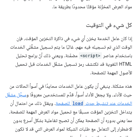
مواد العرض المخزّنة مؤقتًا محدودًا بطريقة ما.
كل شيء في التوقيت
إذا كان عامل الخدمة يخزن أي شيء في ذاكرة التخزين المؤقت، فإن
الوقت الذي تم تسجيله فيه مهم. غالبًا ما يتم تسجيل مشغِّلي الخدمات
باستخدام عناصر
<script>
مضمّنة. ويعني ذلك أنّ برامج تحليل
HTML اللغوية قد تكتشف رمز تسجيل مشغّل الخدمات قبل تحميل
الأصول المهمة للصفحة.
هذه مشكلة. ينبغي أن يكون عامل الخدمات محايدًا في أسوأ الحالات من
حيث الأداء، ولا يجعل الأداء أسوأ. قدِّم للمستخدمين معروفًا و
سجِّل مشغّل
الخدمات عند تنشيط حدث
load
للصفحة
. ويقلل ذلك من احتمال أن
يتداخل التخزين المؤقت مسبقًا مع تحميل مواد العرض المهمة للصفحة،
مما يعني بدوره أن الصفحة يمكن أن تصبح تفاعلية بشكل أسرع بدون
الاضطرار إلى التعامل مع طلبات الشبكة لمواد العرض التي قد لا تكون