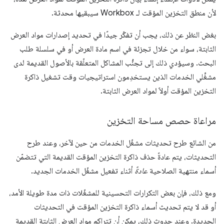
لأن منطق التخزين المؤقت لـ Workbox سيبقيها محدثة.
بغض النظر عن ذلك، يجب أن تفكّر جيدًا في تحديد إصدارات مواد العرض
الثابتة، سواء من خلال تجزئة في اسم مادة العرض أو في سلسلة طلب
البحث. وسيؤدي ذلك إلى تجنُّب المشاكل المتعلّقة بالأصول القديمة لدى
مشغِّلي الخدمات الذين يستخدِمون استراتيجيات وقت تشغيل ذاكرة
التخزين المؤقت أولاً لمواد العرض الثابتة.
مراعاة حصص مساحة التخزين
من الشائع طرح تحديثات مشغّل الخدمات من حين لآخر، وعند طرح
التحديثات، يتم عادةً حذف ذاكرة التخزين المؤقت القديمة التي تتضمّن
أسماء منتهية الصلاحية
عادةً
أثناء تفعيل مشغّل الخدمات الجديد.
ومع ذلك، فإن بعض التكرارات التحسينية للمشغّلات ذات مدة طويلة الأمد،
أو قد لا يتم تحديث أسماء ذاكرة التخزين المؤقت في التحديثات
الجديدة. وعند حدوث ذلك، يمكن أن تتراكم مواد العرض الثابتة القديمة