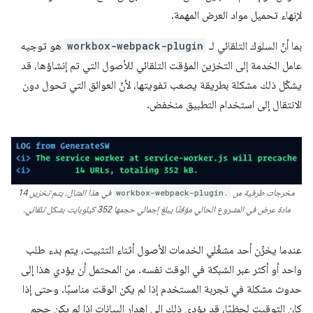
لإنهاء تحميل مواد العرض المهمة.
بما أنّ السلوك التلقائي لـ
workbox-webpack-plugin
هو توجيه
عامل الخدمة إلى التخزين المؤقت التلقائي للأصول التي تم إنشاؤها، قد
يشكّل ذلك مشكلة بطريقة يصعب تفويتها، لأنّ العوائق التي تحول دون
الانتقال إلى استخدام التطبيق منخفض.
مخرجات طرفية من
workbox-webpack-plugin.
في هذا المثال، يتم تخزين 14
مادة عرض في المشروع الحالي مؤقتًا يبلغ إجمالي حجمها 352 كيلوبايت بشكل تلقائي.
عندما يخزّن أحد مشغّلي الخدمات الأصول أثناء التثبيت، يتم بدء طلب
واحد أو أكثر عبر الشبكة في الوقت نفسه. من المحتمل أن يؤدي هذا إلى
حدوث مشكلة في تجربة المستخدم إذا لم يكن الوقت مناسبًا. وحتى إذا
كان التوقيت لحظيًا، قد يؤدي ذلك إلى إهدار البيانات إذا لم يكن حجم