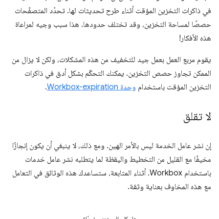
في ذاكرات التخزين المؤقت أثناء طرح تحديثات لها. تحدّد المتصفّحات
حصصًا لمساحة التخزين، وقد تختلف حدودها. هذا سبب وجيه لمراعاة
هذه الأفكار!
يقوم مربع العمل بعمل جيد للتخفيف من هذه المشكلات، ولكن لا يزال من
الممكن تجاوز حصص التخزين. يمكنك التحكّم بشكل أدق في ذاكرات
التخزين المؤقت باستخدام
وحدة Workbox-expiration
.
لا تقلق
إن نشر عامل الخدمة ليس بالأمر الهين. ومع ذلك، لا ينبغي أن يكون إنجازًا
مخيفًا مع القليل من التخطيط واليقظة لما يتطلبه نشر عامل خدمات
باستخدام Workbox. أثناء المتابعة، ستساعدك هذه الوثائق في التعامل
مع هذه المخاوف بعناية وثقة.
هل كان المحتوى مفيدًا؟