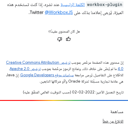
workbox-plugin
الكلمة الرئيسية
عند نشره. إذا كنت تستخدم هذه
الميزة، يُرجى إعلامنا بذلك على Twitter
‎@WorkboxJS
.
هل كان المحتوى مفيدًا؟
إنّ محتوى هذه الصفحة مرخّص بموجب
ترخيص Creative Commons Attribution
4.0‏
ما لم يُنصّ على خلاف ذلك، ونماذج الرموز مرخّصة بموجب
ترخيص Apache 2.0‏
.
للاطّلاع على التفاصيل، يُرجى مراجعة
سياسات موقع Google Developers‏
. إنّ Java
هي علامة تجارية مسجَّلة لشركة Oracle و/أو شركائها التابعين.
تاريخ التعديل الأخير: 2022-02-02 (حسب التوقيت العالمي المتفَّق عليه)
مساهمة
الإبلاغ عن خطأ