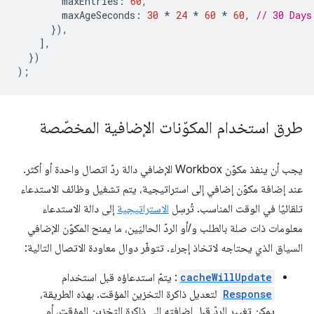
maxEntries
:
60
,
maxAgeSeconds
:
30
*
24
*
60
*
60
,
// 30 Days
}),
],
})
);
طرق استخدام المكوّنات الإضافية المخصّصة
يجب أن ينفذ مكوّن Workbox الإضافي دالة ردّ اتصال واحدة أو أكثر.
عند إضافة مكوّن إضافي إلى استراتيجية، يتم تشغيل وظائف الاستدعاء
تلقائيًا في الوقت المناسب. تُرسِل
الاستراتيجية
إلى دالة الاستدعاء
معلومات ذات صلة بالطلب و/أو الردّ الحاليَين، ما يمنح المكوّن الإضافي
السياق الذي يحتاجه لاتخاذ إجراء. تتوفّر دوال معاودة الاتصال التالية:
cacheWillUpdate
: يتمّ استدعاؤه قبل استخدام
Response
لتعديل ذاكرة التخزين المؤقت. بهذه الطريقة،
يمكن تغيير الردّ قبل إضافته إلى ذاكرة التخزين المؤقت، أو