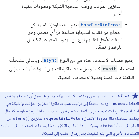
التخزين المؤقت ووقت استجابة الشبكة ومعلومات مفيدة
أخرى.
handlerDidError
: يتم استدعاؤه إذا لم يتمكّن
المعالج من تقديم استجابة صالحة من
أي
مصدر، وهو
الوقت الأمثل لتقديم نوع من الردود الاحتياطية كبديل
للإخفاق تمامًا.
جميع عمليات الاستدعاء هذه هي من النوع
async
، وبالتالي ستتطلّب
استخدام
await
كلما وصل حدث ذاكرة التخزين المؤقت أو الجلب إلى
النقطة ذات الصلة بعملية الاستدعاء المعنية.
ملاحظة:
عند استدعاء بعض وظائف الاستدعاء،
قد
يكون قد سبق أن تمت قراءة نص
المَعلمة
، وذلك استنادًا إلى ترتيب عمليات ذاكرة التخزين المؤقت والشبكة في
request
استراتيجيتك. إذا كنت بحاجة إلى الاستفادة من نص الطلب من داخل رمز معاودة الاتصال،
يمكنك
استخدام دالة معاودة الاتصال
لتخزين
من
clone()
requestWillFetch
الطلب في معلَمة
. وسيكون هذا الطلب المُكرّر متاحًا بعد ذلك للاستخدام في عمليات
state
الاستدعاء الأخرى التي يتم تنفيذها بعد إرسال الطلب إلى الشبكة.