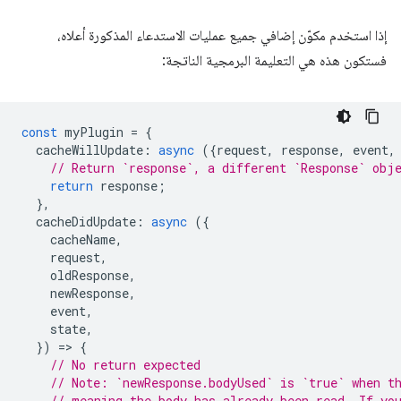
إذا استخدم مكوّن إضافي جميع عمليات الاستدعاء المذكورة أعلاه،
فستكون هذه هي التعليمة البرمجية الناتجة:
const
myPlugin
=
{
cacheWillUpdate
:
async
({
request
,
response
,
event
,
// Return `response`, a different `Response` obj
return
response
;
},
cacheDidUpdate
:
async
({
cacheName
,
request
,
oldResponse
,
newResponse
,
event
,
state
,
})
=
>
{
// No return expected
// Note: `newResponse.bodyUsed` is `true` when t
// meaning the body has already been read. If yo