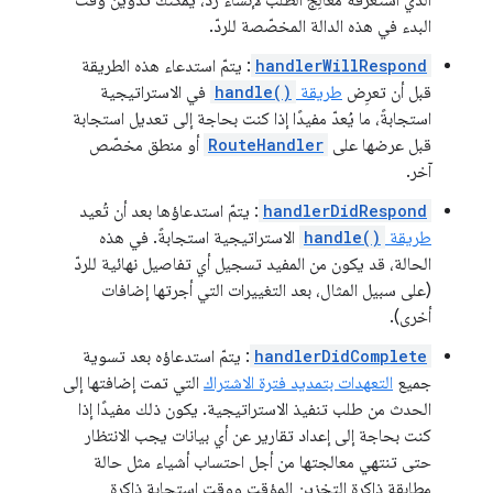
الذي استغرقه معالِج الطلب لإنشاء ردّ، يمكنك تدوين وقت
البدء في هذه الدالة المخصّصة للردّ.
handlerWillRespond
: يتمّ استدعاء هذه الطريقة
قبل أن تعرِض
طريقة
handle()
في الاستراتيجية
استجابةً، ما يُعدّ مفيدًا إذا كنت بحاجة إلى تعديل استجابة
قبل عرضها على
RouteHandler
أو منطق مخصّص
آخر.
handlerDidRespond
: يتمّ استدعاؤها بعد أن تُعيد
طريقة
handle()
الاستراتيجية استجابةً. في هذه
الحالة، قد يكون من المفيد تسجيل أي تفاصيل نهائية للردّ
(على سبيل المثال، بعد التغييرات التي أجرتها إضافات
أخرى).
handlerDidComplete
: يتمّ استدعاؤه بعد تسوية
جميع
التعهدات بتمديد فترة الاشتراك
التي تمت إضافتها إلى
الحدث من طلب تنفيذ الاستراتيجية. يكون ذلك مفيدًا إذا
كنت بحاجة إلى إعداد تقارير عن أي بيانات يجب الانتظار
حتى تنتهي معالجتها من أجل احتساب أشياء مثل حالة
مطابقة ذاكرة التخزين المؤقت ووقت استجابة ذاكرة