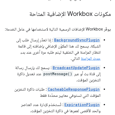
مكونات Workbox الإضافية المتاحة
يوفّر Workbox الإضافات الرسمية التالية لاستخدامها في عامل الخدمة:
BackgroundSyncPlugin
: إذا تعذّر إرسال طلب إلى
الشبكة، يسمح لك هذا المكوّن الإضافي بإضافته إلى قائمة
انتظار المزامنة في الخلفية ليتم طلبه مرة أخرى عند بدء
حدث المزامنة
التالي.
BroadcastUpdatePlugin
: يسمح لك بإرسال رسالة
إلى قناة بث أو عبر
postMessage()
عند تعديل ذاكرة
التخزين المؤقت.
CacheableResponsePlugin
: طلبات ذاكرة التخزين
المؤقت التي تستوفي معايير محدّدة فقط
ExpirationPlugin
: تُستخدَم لإدارة عدد العناصر
والحد الأقصى لعمرها في ذاكرة التخزين المؤقت.