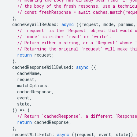
// the body of the fresh response, use a techniq
// const freshResponse = await caches.match(requ
},
cacheKeyWillBeUsed
:
async
({
request
,
mode
,
params
,
// `request` is the `Request` object that would 
// `mode` is either 'read' or 'write'.
// Return either a string, or a `Request` whose `
// Returning the original `request` will make th
return
request
;
},
cachedResponseWillBeUsed
:
async
({
cacheName
,
request
,
matchOptions
,
cachedResponse
,
event
,
state
,
})
=
>
{
// Return `cachedResponse`, a different `Respons
return
cachedResponse
;
},
requestWillFetch
:
async
({
request
,
event
,
state
})