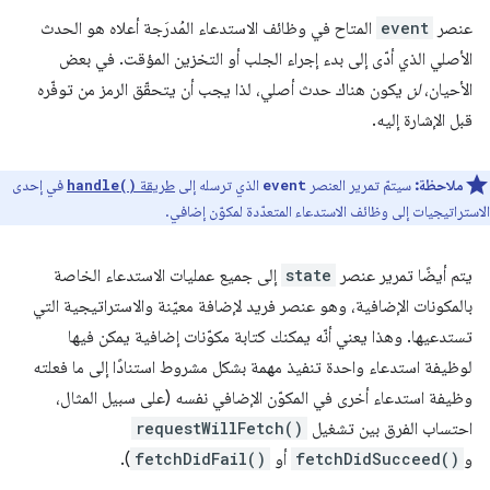
عنصر
event
المتاح في وظائف الاستدعاء المُدرَجة أعلاه هو الحدث
الأصلي الذي أدّى إلى بدء إجراء الجلب أو التخزين المؤقت. في بعض
الأحيان،
لن
يكون هناك حدث أصلي، لذا يجب أن يتحقّق الرمز من توفّره
قبل الإشارة إليه.
ملاحظة:
سيتمّ تمرير العنصر
الذي ترسله إلى
طريقة
في إحدى
handle()
event
الاستراتيجيات إلى وظائف الاستدعاء المتعدّدة لمكوّن إضافي.
يتم أيضًا تمرير عنصر
state
إلى جميع عمليات الاستدعاء الخاصة
بالمكونات الإضافية، وهو عنصر فريد لإضافة معيّنة والاستراتيجية التي
تستدعيها. وهذا يعني أنّه يمكنك كتابة مكوّنات إضافية يمكن فيها
لوظيفة استدعاء واحدة تنفيذ مهمة بشكل مشروط استنادًا إلى ما فعلته
وظيفة استدعاء أخرى في المكوّن الإضافي نفسه (على سبيل المثال،
احتساب الفرق بين تشغيل
requestWillFetch()
و
fetchDidSucceed()
أو
fetchDidFail()
).