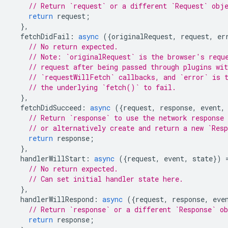
// Return `request` or a different `Request` obj
return
request
;
},
fetchDidFail
:
async
({
originalRequest
,
request
,
er
// No return expected.
// Note: `originalRequest` is the browser's requ
// request after being passed through plugins wit
// `requestWillFetch` callbacks, and `error` is 
// the underlying `fetch()` to fail.
},
fetchDidSucceed
:
async
({
request
,
response
,
event
,
// Return `response` to use the network response 
// or alternatively create and return a new `Res
return
response
;
},
handlerWillStart
:
async
({
request
,
event
,
state
})
// No return expected.
// Can set initial handler state here.
},
handlerWillRespond
:
async
({
request
,
response
,
eve
// Return `response` or a different `Response` o
return
response
;