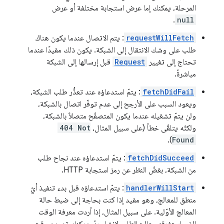
المرحلة، يمكنك إما عرض استجابة مختلفة أو عرض
.
null
requestWillFetch
: يتم الاتصال عندما يكون هناك
طلب على وشك الانتقال إلى الشبكة. يكون ذلك مفيدًا عندما
تحتاج إلى تغيير
Request
قبل إرسالها إلى الشبكة
مباشرةً.
fetchDidFail
: يتمّ استدعاؤه عند تعذُّر طلب الشبكة،
ويعود السبب على الأرجح إلى عدم توفّر اتصال بالشبكة،
ولن يتمّ تشغيله عندما يكون المتصفّح متصلاً بالشبكة،
ولكنّه يتلقّى خطأ (على سبيل المثال،
404 Not
).
Found
fetchDidSucceed
: يتمّ استدعاؤه عند نجاح طلب
من الشبكة، بغضّ النظر عن رمز استجابة HTTP.
handlerWillStart
: يتمّ استدعاؤه قبل بدء تنفيذ أيّ
منطق للمعالج، وهو مفيد إذا كنت بحاجة إلى ضبط حالة
المعالج الأوّلية. على سبيل المثال، إذا أردت معرفة الوقت