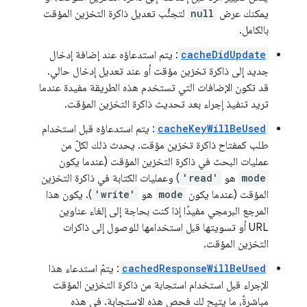
يمكنك عرض
null
لتجنُّب تعديل ذاكرة التخزين المؤقت
بالكامل.
cacheDidUpdate
: يتم استدعاؤه عند إضافة إدخال
جديد إلى ذاكرة تخزين مؤقت أو عند تعديل إدخال حالي.
قد تكون الإضافات التي تستخدم هذه الطريقة مفيدة عندما
تريد تنفيذ إجراء بعد تحديث ذاكرة التخزين المؤقت.
cacheKeyWillBeUsed
: يتم استدعاؤه قبل استخدام
طلب كمفتاح ذاكرة تخزين مؤقت. يحدث ذلك لكلّ من
عمليات البحث في ذاكرة التخزين المؤقت (عندما يكون
mode
هو
'read'
) وعمليات الكتابة في ذاكرة التخزين
المؤقت (عندما يكون
mode
هو
'write'
). يكون هذا
المرجع البرمجي مفيدًا إذا كنت بحاجة إلى إلغاء عناوين
URL أو تسويتها قبل استخدامها للوصول إلى ذاكرات
التخزين المؤقت.
cachedResponseWillBeUsed
: يتمّ استدعاء هذا
الإجراء قبل استخدام استجابة من ذاكرة التخزين المؤقت
مباشرةً، ما يتيح لك فحص هذه الاستجابة. في هذه