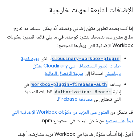
الإضافات التابعة لجهات خارجية
إذا كنت بصدد تطوير مكوّن إضافي وتعتقد أنّه يمكن استخدامه خارج
نطاق مشروعك، ننصحك بنشره كوحدة. في ما يلي قائمة قصيرة بمكونات
Workbox الإضافية التي يوفّرها المجتمع:
cloudinary-workbox-plugin
، الذي
يعيد كتابة
طلبات الصور المستضافة على Cloudinary بشكل
ديناميكي
استنادًا إلى
سرعة الاتصال الحالية
.
يساعد
workbox-plugin-firebase-auth
في
إدارة
Authorization: Bearer
للطلبات الصادرة
التي تحتاج إلى
مصادقة Firebase
.
قد تتمكّن من
العثور على المزيد من مكوّنات Workbox الإضافية التي
يوفّرها المجتمع
من خلال البحث في مستودع npm.
أخيرًا، إذا أنشأت مكوّنًا إضافيًا في Workbox تريد مشاركته، أضِف