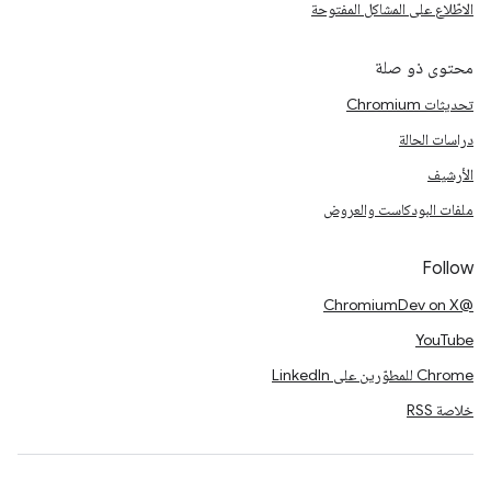
الاطّلاع على المشاكل المفتوحة
محتوى ذو صلة
تحديثات Chromium
دراسات الحالة
الأرشيف
ملفات البودكاست والعروض
Follow
@ChromiumDev on X
YouTube
Chrome للمطوّرين على LinkedIn
خلاصة RSS