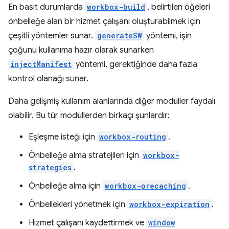
En basit durumlarda
workbox-build
, belirtilen öğeleri
önbelleğe alan bir hizmet çalışanı oluşturabilmek için
çeşitli yöntemler sunar.
generateSW
yöntemi, işin
çoğunu kullanıma hazır olarak sunarken
injectManifest
yöntemi, gerektiğinde daha fazla
kontrol olanağı sunar.
Daha gelişmiş kullanım alanlarında diğer modüller faydalı
olabilir. Bu tür modüllerden birkaçı şunlardır:
Eşleşme isteği için
workbox-routing
.
Önbelleğe alma stratejileri için
workbox-
strategies
.
Önbelleğe alma için
workbox-precaching
.
Önbellekleri yönetmek için
workbox-expiration
.
Hizmet çalışanı kaydettirmek ve
window