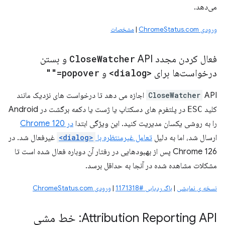
می‌دهد.
ورودی ChromeStatus.com
|
مشخصات
فعال کردن مجدد
Watcher
Close
API و بستن
درخواست‌ها برای
<dialog>
و
popover=""
CloseWatcher
API اجازه می دهد تا درخواست های نزدیک مانند
کلید
ESC
در پلتفرم های دسکتاپ یا ژست یا دکمه برگشت در Android
را به روشی یکسان مدیریت کنید. این ویژگی ابتدا
در Chrome 120
ارسال شد، اما به دلیل
تعامل غیرمنتظره با
<dialog>
غیرفعال شد. در
Chrome 126 پس از بهبودهایی در رفتار آن دوباره فعال شده است تا
مشکلات مشاهده شده در آنجا به حداقل برسد.
نسخه ی نمایشی
|
باگ ردیابی #1171318
|
ورودی ChromeStatus.com
Attribution Reporting API: خط مشی