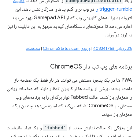
رابط
GamepadHapticActuator
را گسترش می دهد تا
قابلیت
trigger-rumble را
در وب برای گیم پدهای سازگار نشان دهد. این
افزونه به برنامه‌های کاربردی وب که از Gamepad API بهره می‌برند
اجازه می‌دهد تا محرک‌های دستگاه‌های گیم‌پد مجهز به این قابلیت را نیز
به لرزه درآورند.
باگ ردیابی #40834175
|
ورودی ChromeStatus.com
|
مشخصات
برنامه های وب تب دار Chrome
OS
PWA ها در یک پنجره مستقل می توانند هر بار فقط یک صفحه باز
داشته باشند. برخی از برنامه ها از کاربران انتظار دارند که صفحات زیادی
را همزمان باز کنند. حالت Tabbed نوار برگه‌ای را به برنامه‌های وب
مستقل در ChromeOS اضافه می‌کند که اجازه می‌دهد چندین برگه
همزمان باز شوند.
این ویژگی یک حالت نمایش جدید از
"tabbed"
و یک فیلد مانیفست
جدید اضافه می کند تا امکان سفارشی سازی در نوار برگه را فراهم کند.