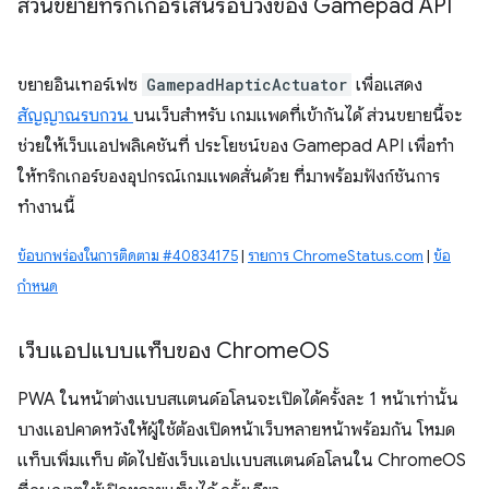
ส่วนขยายทริกเกอร์เส้นรอบวงของ Gamepad API
ขยายอินเทอร์เฟซ
GamepadHapticActuator
เพื่อแสดง
สัญญาณรบกวน
บนเว็บสำหรับ เกมแพดที่เข้ากันได้ ส่วนขยายนี้จะ
ช่วยให้เว็บแอปพลิเคชันที่ ประโยชน์ของ Gamepad API เพื่อทำ
ให้ทริกเกอร์ของอุปกรณ์เกมแพดสั่นด้วย ที่มาพร้อมฟังก์ชันการ
ทำงานนี้
ข้อบกพร่องในการติดตาม #40834175
|
รายการ ChromeStatus.com
|
ข้อ
กำหนด
เว็บแอปแบบแท็บของ Chrome
OS
PWA ในหน้าต่างแบบสแตนด์อโลนจะเปิดได้ครั้งละ 1 หน้าเท่านั้น
บางแอปคาดหวังให้ผู้ใช้ต้องเปิดหน้าเว็บหลายหน้าพร้อมกัน โหมด
แท็บเพิ่มแท็บ ตัดไปยังเว็บแอปแบบสแตนด์อโลนใน ChromeOS