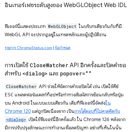
อินเทอร์เฟซระดับสูงของ Web
GLObject Web IDL
ฟีเจอร์นี้แสดงประเภท
WebGLObject
ในบริบทเดียวกันกับที่มี
WebGL API จะปรากฏอยู่ในเทรดหลักและผู้ปฏิบัติงาน
รายการ ChromeStatus.com
|
ข้อกำหนด
การเปิดใช้
Close
Watcher
API อีกครั้งและปิดคำขอ
สำหรับ
<dialog>
และ
popover=""
CloseWatcher
API ช่วยให้จัดการคำขอปิดได้ เช่น เปิดใช้คีย์
ESC
แพลตฟอร์มเดสก์ท็อปหรือท่าทางสัมผัสการย้อนกลับหรือปุ่ม
บน Android ในแบบแบบเดียวกัน เดิมทีฟีเจอร์นี้จัดส่ง
ใน
Chrome 120
แต่ถูกปิดเนื่องจาก เป็น
การโต้ตอบที่ไม่คาดคิดกับ
<dialog>
เปิดใช้ฟีเจอร์นี้อีกครั้งแล้ว ใน Chrome 126 หลังจาก
มีการปรับปรุงลักษณะการทำงานเพื่อลดปัญหา อย่างที่เห็นในนั้น