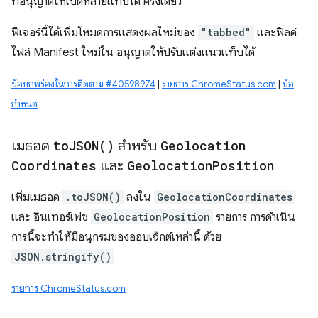
ที่อนุญาตให้เปิดหลายแท็บได้ ครั้งเดียว
ฟีเจอร์นี้ได้เพิ่มโหมดการแสดงผลใหม่ของ
"tabbed"
และฟิลด์
ไฟล์ Manifest ใหม่ใน อนุญาตให้ปรับแต่งแนวแท็บได้
ข้อบกพร่องในการติดตาม #40598974
|
รายการ ChromeStatus.com
|
ข้อ
กำหนด
เมธอด
to
JSON(
)
สำหรับ
Geolocation
Coordinates
และ
Geolocation
Position
เพิ่มเมธอด
.toJSON()
ลงใน
GeolocationCoordinates
และ อินเทอร์เฟซ
GeolocationPosition
รายการ การดำเนิน
การนี้จะทำให้มีอนุกรมของออบเจ็กต์เหล่านี้ ด้วย
JSON.stringify()
รายการ ChromeStatus.com