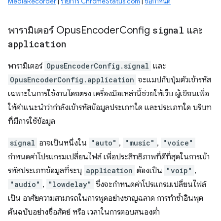
MediaRecorder
|
รายการ ChromeStatus.com
|
ข้อกำหนด
พารามิเตอร์ Opus
Encoder
Config
signal
และ
application
พารามิเตอร์
OpusEncoderConfig.signal
และ
OpusEncoderConfig.application
จะแมปกับปุ่มตัวเข้ารหัส
เฉพาะในการใช้งานโดยตรง เครื่องมือเหล่านี้ช่วยให้เว็บ ผู้เขียนเพื่อ
ให้คำแนะนำว่ากำลังเข้ารหัสข้อมูลประเภทใด และประเภทใด บริบท
ที่มีการใช้ข้อมูล
signal
อาจเป็นหนึ่งใน
"auto"
,
"music"
,
"voice"
กำหนดค่าโปรแกรมเปลี่ยนไฟล์ เพื่อประสิทธิภาพที่ดีที่สุดในการเข้า
รหัสประเภทข้อมูลที่ระบุ
application
ต้องเป็น
"voip"
,
"audio"
,
"lowdelay"
ซึ่งจะกำหนดค่าโปรแกรมเปลี่ยนไฟล์
เป็น อาศัยความสามารถในการพูดอย่างชาญฉลาด การทำซ้ำอินพุต
ต้นฉบับอย่างซื่อสัตย์ หรือ เวลาในการตอบสนองต่ำ