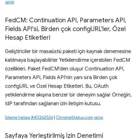
girişi
Fed
CM: Continuation API
,
Parameters API
,
Fields API'si
,
Birden çok config
URL'ler
,
Özel
Hesap Etiketleri
Geliştiriciler bir masaüstü paketi için kaynak denemesine
katılmaya başlayabilirler Yetkilendirme içerebilen FedCM
özellikleri. Paket FedCM'den oluşur Continuation API,
Parameters API, Fields API'nin yanı sıra Birden çok
configURL ve Özel Hesap Etiketleri. Bu, OAuth
yetkilendirme akışına benzer bir deneyim sağlar Örneğin,
IdP tarafından sağlanan izin iletişim kutusu.
İzleme hatası #40262526
|
ChromeStatus.com girişi
Sayfaya Yerleştirilmiş İzin Denetimi