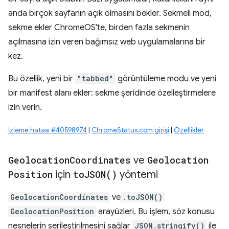
anda birçok sayfanın açık olmasını bekler. Sekmeli mod,
sekme ekler ChromeOS'te, birden fazla sekmenin
açılmasına izin veren bağımsız web uygulamalarına bir
kez.
Bu özellik, yeni bir
"tabbed"
görüntüleme modu ve yeni
bir manifest alanı ekler: sekme şeridinde özelleştirmelere
izin verin.
İzleme hatası #40598974
|
ChromeStatus.com girişi
|
Özellikler
Geolocation
Coordinates
ve
Geolocation
Position
için
to
JSON(
)
yöntemi
GeolocationCoordinates
ve
.toJSON()
GeolocationPosition
arayüzleri. Bu işlem, söz konusu
nesnelerin serileştirilmesini sağlar
JSON.stringify()
ile