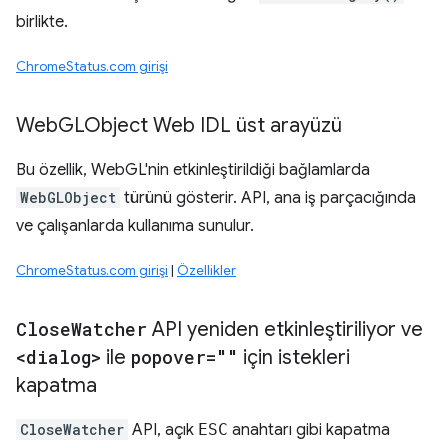
birlikte.
ChromeStatus.com girişi
Web
GLObject Web IDL üst arayüzü
Bu özellik, WebGL'nin etkinleştirildiği bağlamlarda
WebGLObject
türünü gösterir. API, ana iş parçacığında
ve çalışanlarda kullanıma sunulur.
ChromeStatus.com girişi
|
Özellikler
Close
Watcher
API yeniden etkinleştiriliyor ve
<dialog>
ile
popover=""
için istekleri
kapatma
CloseWatcher
API, açık
ESC
anahtarı gibi kapatma