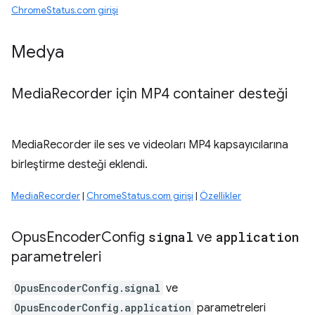
ChromeStatus.com girişi
Medya
Media
Recorder için MP4 container desteği
MediaRecorder ile ses ve videoları MP4 kapsayıcılarına
birleştirme desteği eklendi.
MediaRecorder
|
ChromeStatus.com girişi
|
Özellikler
Opus
Encoder
Config
signal
ve
application
parametreleri
OpusEncoderConfig.signal
ve
OpusEncoderConfig.application
parametreleri