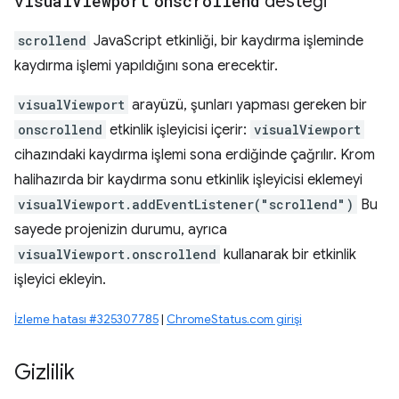
visual
Viewport
onscrollend
desteği
scrollend
JavaScript etkinliği, bir kaydırma işleminde
kaydırma işlemi yapıldığını sona erecektir.
visualViewport
arayüzü, şunları yapması gereken bir
onscrollend
etkinlik işleyicisi içerir:
visualViewport
cihazındaki kaydırma işlemi sona erdiğinde çağrılır. Krom
halihazırda bir kaydırma sonu etkinlik işleyicisi eklemeyi
visualViewport.addEventListener("scrollend")
Bu
sayede projenizin durumu, ayrıca
visualViewport.onscrollend
kullanarak bir etkinlik
işleyici ekleyin.
İzleme hatası #325307785
|
ChromeStatus.com girişi
Gizlilik