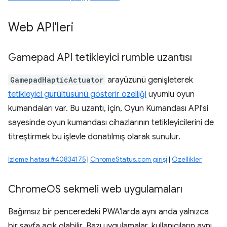
Web API'leri
Gamepad API tetikleyici rumble uzantısı
GamepadHapticActuator
arayüzünü genişleterek
tetikleyici gürültüsünü gösterir özelliği
uyumlu oyun
kumandaları var. Bu uzantı, için, Oyun Kumandası API'si
sayesinde oyun kumandası cihazlarının tetikleyicilerini de
titreştirmek bu işlevle donatılmış olarak sunulur.
İzleme hatası #40834175
|
ChromeStatus.com girişi
|
Özellikler
Chrome
OS sekmeli web uygulamaları
Bağımsız bir penceredeki PWA'larda aynı anda yalnızca
bir sayfa açık olabilir. Bazı uygulamalar, kullanıcıların aynı