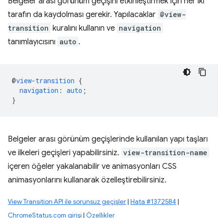
Belgeler arası görünüm geçişini etkinleştirmek için her iki
tarafın da kaydolması gerekir. Yapılacaklar
@view-
transition
kuralını kullanın ve
navigation
tanımlayıcısını
auto
.
@
view-transition
{
navigation
:
auto
;
}
Belgeler arası görünüm geçişlerinde kullanılan yapı taşları
ve ilkeleri geçişleri yapabilirsiniz.
view-transition-name
içeren öğeler yakalanabilir ve animasyonları CSS
animasyonlarını kullanarak özelleştirebilirsiniz.
View Transition API ile sorunsuz geçişler
|
Hata #1372584
|
ChromeStatus.com girişi
|
Özellikler