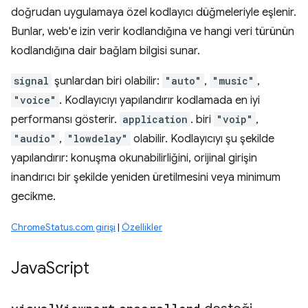
doğrudan uygulamaya özel kodlayıcı düğmeleriyle eşlenir.
Bunlar, web'e izin verir kodlandığına ve hangi veri türünün
kodlandığına dair bağlam bilgisi sunar.
signal
şunlardan biri olabilir:
"auto"
,
"music"
,
"voice"
. Kodlayıcıyı yapılandırır kodlamada en iyi
performansı gösterir.
application
. biri
"voip"
,
"audio"
,
"lowdelay"
olabilir. Kodlayıcıyı şu şekilde
yapılandırır: konuşma okunabilirliğini, orijinal girişin
inandırıcı bir şekilde yeniden üretilmesini veya minimum
gecikme.
ChromeStatus.com girişi
|
Özellikler
Java
Script