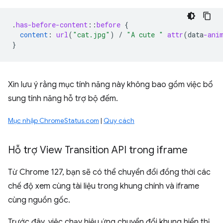
.
has-before-content
::
before
{
content
:
url
(
"cat.jpg"
)
/
"A cute "
attr
(
data
-ani
}
Xin lưu ý rằng mục tính năng này không bao gồm việc bổ
sung tính năng hỗ trợ bộ đếm.
Mục nhập ChromeStatus.com
|
Quy cách
Hỗ trợ View Transition API trong iframe
Từ Chrome 127, bạn sẽ có thể chuyển đổi đồng thời các
chế độ xem cùng tài liệu trong khung chính và iframe
cùng nguồn gốc.
Trước đây, việc chạy hiệu ứng chuyển đổi khung hiển thị