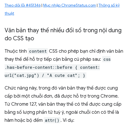
Theo dõi lỗi #451346
|
Mục nhập ChromeStatus.com
|
Thông số kỹ
thuật
Văn bản thay thế nhiều đối số trong nội dung
do CSS tạo
Thuộc tính
content
CSS cho phép bạn chỉ định văn bản
thay thế để hỗ trợ tiếp cận bằng cú pháp sau:
css
.has-before-content::before { content:
url("cat.jpg") / "A cute cat"; }
Chức năng này, trong đó văn bản thay thế được cung
cấp bởi một chuỗi đơn, đã được hỗ trợ trong Chrome.
Từ Chrome 127, văn bản thay thế có thể được cung cấp
bằng số lượng phần tử tuỳ ý, ngoài chuỗi còn có thể là
hàm hoặc bộ đếm
attr()
. Ví dụ: