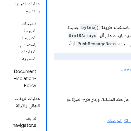
عمليات التجربة
والتقييم
تلميحات
م باستخدام طريقة
bytes()
جديدة،
الترجمة
ن بايتات على أنّها
Uint8Arrays
.
الصريحة
واجهة
PushMessageData
أيضًا.
باستخدام
التعليقات
السحرية
واصفات
Document
-Isolation-
Policy
عمليات الإيقاف
 تدهور تسهيل الاستخدام. تم حلّ هذه المشكلة، وجارٍ طرح الميزة مع
النهائي والإزالة
لم يعُد
|
المواصفات
navigator.s