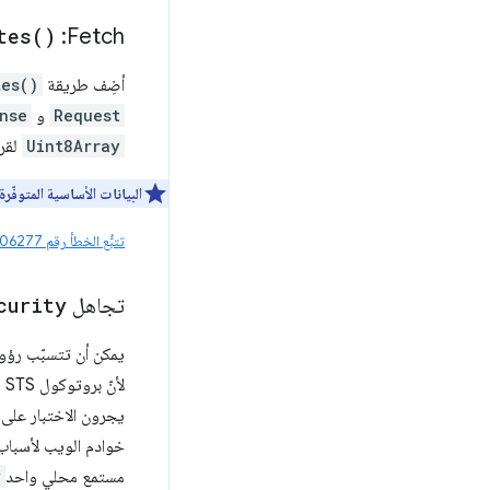
tes(
)
Fetch:
أضِف طريقة
tes()
Request
و
nse
Uint8Array
لقر
البيانات الأساسية المتوفّرة
تتبُّع الخطأ رقم 340206277
تجاهل
curity
يمكن أن تتسبّب رؤ
ل
خوادم الويب لأسباب
مستمع محلي واحد
y