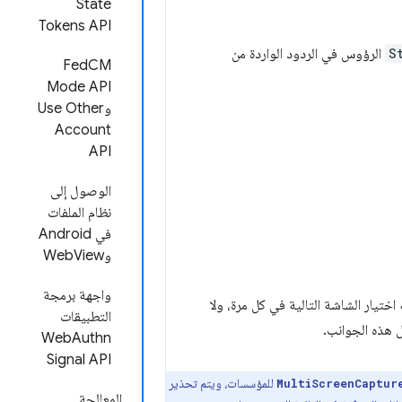
State
Tokens API
S
الرؤوس في الردود الواردة من
FedCM
Mode API
وUse Other
Account
API
الوصول إلى
نظام الملفات
في Android
وWebView
واجهة برمجة
تيار الشاشة التالية في كل مرة، ولا
التطبيقات
هذه الجوانب.
WebAuthn
Signal API
للمؤسسات، ويتم تحذير
MultiScreenCaptur
المعالجة