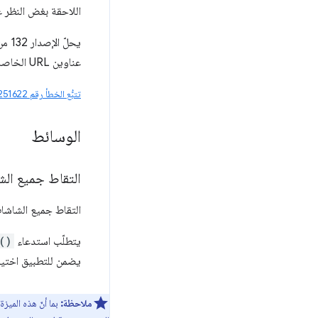
اللاحقة بغض النظر ع
يحلّ الإصدار 132 من Chrome هذه المشكلة من خلال تجاهل
عناوين URL الخاصة بالخادم المحلي.
تتبُّع الخطأ رقم 41251622
الوسائط
التقاط جميع ال
التقاط جميع الشاشا
يتطلّب استدعاء
()
يضمن للتطبيق اختيا
ملاحظة:
بما أنّ هذه الميز