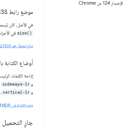
الإصدار 124 من Chrome
موضع رابط CSS: السماح بـ
في الأصل، كان يُسم
size()
في الأجزاء
تتبُّع الخطأ رقم 346521300
أوضاع الكتابة بال
إتاحة الكلمات الرئي
و
sideways-lr
لكت
و
vertical-lr
.
وضع الكتابة في MDN
|
جارٍ التحميل