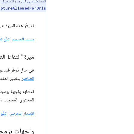
المستخدمين قبل بدء التسجيل بأ
aptureAllowedForUrls
تتوفّر هذه الميزة عل
مستند التصميم
|
تتبُّع الخط
ميزة "التقاط الع
في حال توفّر فيديو
العناصر
بتغيير المقطع الص
المحتوى المُحجِب وا
الإصدار التجريبي
|
تتبُّع ا
واجهات برمجة