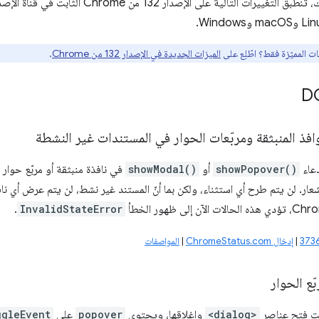
ات المميّزة فقط؟ اطّلِع على
الميزات الجديدة في الإصدار 132 من Chrome
.
افذ المنبثقة ومربّعات الحوار في المستندات غير النشطة
دعاء
showPopover()
أو
showModal()
في نافذة منبثقة أو مربّع حوا
إشعار. لن يتم طرح أي استثناء، ولكن بما أنّ المستند غير نشط، لن يتم عرض أي نافذة
.
InvalidStateError
|
إدخال ChromeStatus.com
|
المواصفات
ع الحوار
قت فتح عناصر
<dialog>
وإغلاقها، ويحتوي
popover
على
ggleEvent