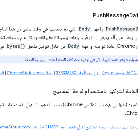
Push
Message
Da
PushMessage
واجهة
Body
التي تم تعديلها في وقت سابق من هذا العا
لذي ينص على أنّه ينبغي أن توفّر واجهات برمجة التطبيقات بشكل عام وحدات تخزي
Body
من خلال توفير ملحق
bytes()
في 
يثًا:
تتوفّر هذه الميزة الآن في جميع محركات المتصفّحات الرئيسية الثلاثة.
bytes()
|
تتبُّع الخطأ رقم 373336950
|
إدخال ChromeStatus.com
|
الم
لقابلة للتركيز باستخدام لوحة المفاتيح
تم إيقاف طرح هذه الميزة (بدءًا من الإصدار 130 من Chrome) بسبب
لتركيز عليها باستخدام لوحة المفاتيح
|
تتبُّع الخطأ رقم 40113891
|
إدخال ChromeStatus.com