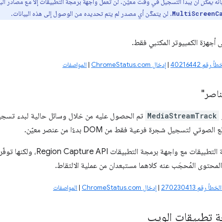
نّه
يمكن
أن يبدأ التسجيل في وقت معيّن. لن تعمل واجهة برمجة التطبيقات إلا مع مصادر البيا
. لن يتمكّن أي مصدر لم يتم تحديده من الوصول إلى هذه البيانات.
MultiScreenC
ى أجهزة الكمبيوتر المكتبي فقط.
أ رقم 40216442
|
إدخال ChromeStatus.com
|
المواصفات
ناصر"
MediaStreamTrack
تم الحصول عليه من خلال وسائل حالية لبدء تسجي
وتي لتسجيل شجرة فرعية فقط من DOM بدءًا من عنصر معيّن.
تتشابه واجهة برمجة التطبيقات مع وا
لمحتوى المُحجَب عنه كلاهما مستبعدان من عملية الالتقاط.
لخطأ رقم 270230413
|
إدخال ChromeStatus.com
|
المواصفات
 تطبيقات الويب