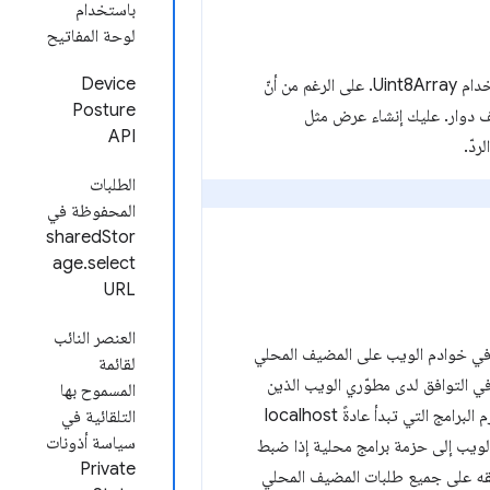
باستخدام
لوحة المفاتيح
Device
غم من أنّ
Posture
ملف دوار. عليك إنشاء عرض مثل
API
دّ.
الطلبات
المحفوظة في
sharedStor
age.select
URL
العنصر النائب
 في خوادم الويب على المضيف المحلي
لقائمة
كل في التوافق لدى مطوّري الويب الذين
المسموح بها
يجرون الاختبار على الجهاز. ويؤثر هذا التغيير أيضًا في المستخدمين النهائيين الذين يستخدمون حِزم البرامج التي تبدأ عادةً localhost
التلقائية في
سياسة أذونات
ويب إلى حزمة برامج محلية إذا ضبط
Private
 على جميع طلبات المضيف المحلي