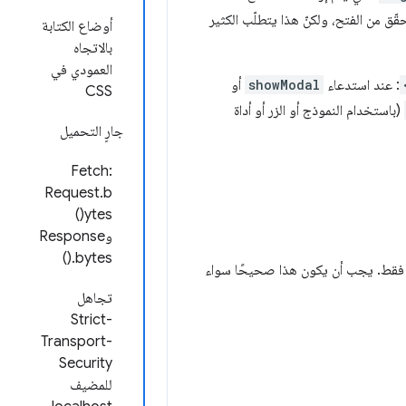
ق من الفتح، ولكنّ هذا يتطلّب الكثير
أوضاع الكتابة
بالاتجاه
العمودي في
: عند استدعاء
showModal
أو
CSS
(باستخدام النموذج أو الزر أو أداة
جارٍ التحميل
Fetch:
Request.b
ytes()
وResponse
.bytes()
ركيز متطابقَين فقط. يجب أن يكون هذا صحيحًا سواء
تجاهل
Strict-
Transport-
Security
للمضيف