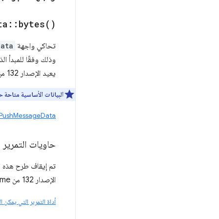
ta
::
bytes(
)
تحاكي واجهة
Data
وذلك وفقًا للمبدأ ا
يعيد الإصدار 132 من Chrome إعادة توجيه واجهة
البيانات الأساسية متاحة حد
MDN PushMessageData: طريقة 
حاويات التمرير ا
الإصدار 132 من Chrome.
أداة التمرير التي يمكن ا