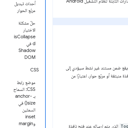
ما لم يُذكر خلاف ذلك، تنطبق التغييرات التالية على الإصدار 132 من Chrome الثابت في قناة الإصدارات الثابتة لنظام التشغيل Android
أحداث تبديل
مربّع الحوار
حلّ مشكلة
الاختيار
isCollapse
d في
Shadow
DOM
ر يقع ضمن مستند غير نشط سيؤدي إلى
CSS
 منبثقة أو مربّع حوار. اعتبارًا من
موضع رابط
CSS: السماح
بـ anchor-
size() في
السمتَين
inset
وmargin
To
الذي يتم إرساله عند فتح نافذة