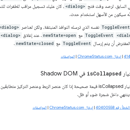
في السابق، لرصد وقت فتح
<dialog>
، كان عليك تسجيل مراقب للطفرات للتحقّ
نّه سيكون من الأسهل استخدام حدث.
ToggleEvent
نفسه الذي ترسله النوافذ المنبثقة، ولكن لعناصر
<dialog>
<dial
ToggleEvent
مع
newState=open
. عند إغلاق
<dialog>
 المفترض أن يتم إرسال
ToggleEvent
مع
newState=closed
.
|
إدخال ChromeStatus.com
|
المواصفات
يار
Collapsed
is
في Shadow DOM
يجب أن يعرض الاختيار isCollapsed قيمة صحيحة إذا كان عنصر الربط وعنصر الت
و ينتهي داخل شجرة ضوء أو ظل.
لخطأ رقم 40400558
|
إدخال ChromeStatus.com
|
المواصفات