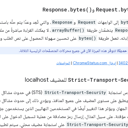
by
.
Request
و
)
bytes(
.
Response
by
إلى الواجهات
Request
و
Response
، والتي تُعِد وعدًا يتم حلّه باستخدام Uint8Array. على الر
Respo
يتضمّنان طريقة
arrayBuffer()
، لا يمكنك القراءة مباشرةً من 
اءته. تعمل طريقة
bytes()
على تحسين سهولة الحصول على نص الطلب والر
 حديثًا:
تتوفّر هذه الميزة الآن في جميع محركات المتصفّحات الرئيسية الثلاثة.
|
إدخال ChromeStatus.com
|
المواصفات
Strict-Transport-Se
للمضيف localhost
وس استجابة
Strict-Transport-Security
(STS) في حدوث مشاكل
أنّ بروتوكول STS ينطبق على مستوى المضيف على جميع المنافذ. ويؤدي ذلك إلى حدوث مشا
 مؤقتة. على سبيل المثال، إرسال رمز مصادقة من عملية تسجيل الدخول على ال
Strict-Transport-Securit
على استجابة مضيف محلي، سيتم تطبيقه