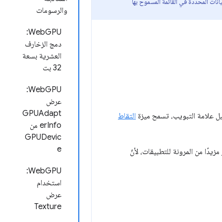
نات المحدّدة في القائمة المسموح بها
والرسومات
WebGPU:
دمج الزخارف
العشرية بسعة
32 بت
WebGPU:
عرض
GPUAdapt
ل علامة التبويب، تسمح ميزة
التقاط
erInfo من
GPUDevic
e
جهة برمجة التطبيقات Region Capture API، ولكنها توفّر مزيدًا من المرونة للتطبيقات، لأنّ
WebGPU:
استخدام
عرض
Texture