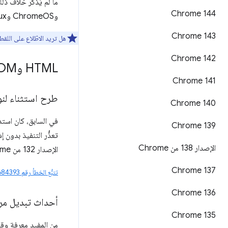
Chrome 144
وChromeOS وLinux وmacOS وWindows.
Chrome 143
هل تريد الاطّلاع على اللقط
Chrome 142
HTML وDOM
Chrome 141
طرح استثناء لنو
Chrome 140
في السابق، كان است
‫Chrome 139
تعذُّر التنفيذ بدون 
الإصدار 138 من Chrome
الإصدار 132 من Chrome، تؤدي هذه الحالات الآن إلى ظهور الخطأ
Chrome 137
تتبُّع الخطأ رقم 373684393
Chrome 136
أحداث تبديل مربّ
Chrome 135
من المفيد معرفة و