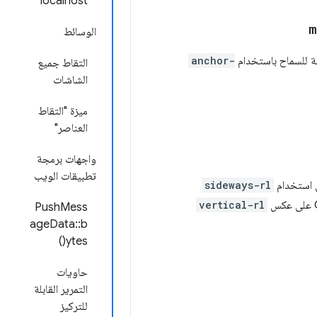
localhost
m
الوسائط
ة للسماح باستخدام
anchor-
التقاط جميع
الشاشات
ميزة "التقاط
العناصر"
واجهات برمجة
تطبيقات الويب
 استخدام
sideways-rl
vertical-rl
PushMess
ageData::b
ytes()
حاويات
التمرير القابلة
للتركيز