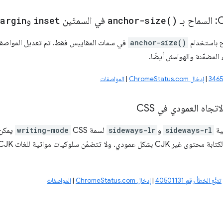
)
anchor-size(
في السمتَين
inset
و
argin
ح باستخدام
anchor-size()
في سمات المقاييس فقط. تم تعديل المواصف
 المضمّنة والهوامش أيضًا.
|
إدخال ChromeStatus.com
|
المواصفات
اتجاه العمودي في CSS
سية
sideways-rl
و
sideways-lr
لسمة CSS
writing-mode
يمكن
ابة محتوى غير CJK بشكل عمودي. ولا تتضمّن سلوكيات مواتية للغات CJK على عكس
تتبُّع الخطأ رقم 40501131
|
إدخال ChromeStatus.com
|
المواصفات