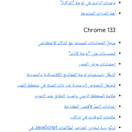
وحدات البايت في لوحة "الذاكرة"
أهمّ الميزات المتنوعة
‫Chrome 133
سجلّ المحادثات المستمر مع الذكاء الاصطناعي
تحسينات على "لوحة الأداء"
إحصاءات عرض الصور
التنقّل باستخدام لوحة المفاتيح الكلاسيكية والحديثة
تجاهل النصوص البرمجية غير ذات الصلة في مخطط اللهب
علامة المخطط الزمني وتمييز النطاق عند التمرير
إعدادات الحدّ الأقصى المقترَحة
علامات التوقيت في تراكب
تتبُّع بنية تخزين العناصر لمكالمات JavaScript في