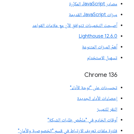
مصادر JavaScript المكرّرة
ميزات JavaScript القديمة
أصبحت التخمينات تتوافق الآن مع علامات القواعد
‫Lighthouse 12.6.0
أهمّ الميزات المتنوعة
تسهيل الاستخدام
Chrome 136
تحسينات على "لوحة الأداء"
إحصاءات الأداء الجديدة
النقر للتمييز
أوقات الخادم في "ملخّص طلبات الشبكة"
فلترة ملفات تعريف الارتباط في قسم "الخصوصية والأمان"