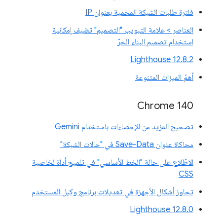
فلترة طلبات الشبكة المحمية بعنوان IP
العناصر > علامة التبويب "التصميم" تضيف إمكانية
استخدام تصميم البناء الحرّ
‫Lighthouse 12.8.2
أهمّ الميزات المتنوعة
Chrome 140
تصحيح المزيد من الإحصاءات باستخدام Gemini
محاكاة عنوان Save-Data في "حالات الشبكة"
الاطّلاع على حالة "الخط الأساسي" في تلميح أداة لخاصية
CSS
تجاوز أشكال الأجهزة في تعديلات برنامج وكيل المستخدم
‫Lighthouse 12.8.0