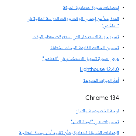
إحصاءات شجرة اعتمادية الشبكة
المدة بدلاً من إجمالي الوقت ووقت الدراسة الذاتية في
"الملخّص"
تمييز حزمة الاستدعاء التي استغرقت معظم الوقت
تحسين الحالات الفارغة للوحات مختلفة
عرض شجرة تسهيل الاستخدام في "العناصر"
‫Lighthouse 12.4.0
أهمّ الميزات المتنوعة
‫Chrome 134
لوحة الخصوصية والأمان
تحسينات على "لوحة الأداء"
الإعدادات المُسبقة للمعايرة بشأن تقييد أداء وحدة المعالجة