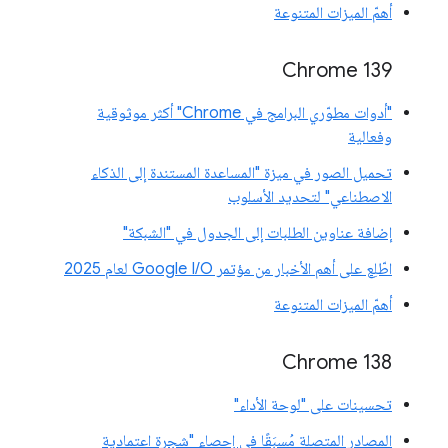
أهمّ الميزات المتنوعة
‫Chrome 139
"أدوات مطوّري البرامج في Chrome" أكثر موثوقية
وفعالية
تحميل الصور في ميزة "المساعدة المستندة إلى الذكاء
الاصطناعي" لتحديد الأسلوب
إضافة عناوين الطلبات إلى الجدول في "الشبكة"
اطّلِع على أهم الأخبار من مؤتمر Google I/O لعام 2025
أهمّ الميزات المتنوعة
‫Chrome 138
تحسينات على "لوحة الأداء"
المصادر المتصلة مُسبَقًا في إحصاء "شجرة اعتمادية