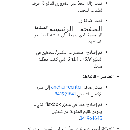
تمت إزالة الحدّ غير الضروري البالغ 3 أحرف
لطلبات البحث.
تمت إضافة زر
الصفحة الرئيسية
الصفحة
الرئيسية
الذي يعيدك إلى شاشة المقاييس
المباشرة.
تم إصلاح اختصارات التكبير/التصغير في
التتبُّع
W
/
S
+
Shift
التي كانت معطّلة
سابقًا.
العناصر
>
الأنماط
:
تمت إضافة
anchor-center
إلى ميزة
الإكمال التلقائي
341991541
.
تم إصلاح خطأ في محرّر flexbox الذي لا
يتوفّر للقيم المكوّنة من كلمتَين
.
341964645
الشبكة
: أصبحت حالات تعذُّر الجلب المُسبَق تحذيرات