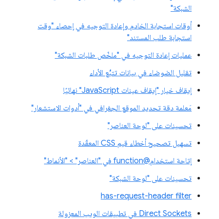
الشبكة"
أوقات استجابة الخادم وإعادة التوجيه في إحصاء "وقت
استجابة طلب المستند"
عمليات إعادة التوجيه في "ملخّص طلبات الشبكة"
تقليل الضوضاء في بيانات تتبُّع الأداء
إيقاف خيار "إيقاف عينات JavaScript" نهائيًا
مَعلمة دقة تحديد الموقع الجغرافي في "أدوات الاستشعار"
تحسينات على "لوحة العناصر"
تسهيل تصحيح أخطاء قيم CSS المعقّدة
إتاحة استخدام@function في "العناصر" > "الأنماط"
تحسينات على "لوحة الشبكة"
has-request-header filter
Direct Sockets في تطبيقات الويب المعزولة