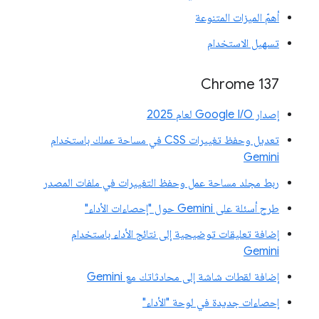
أهمّ الميزات المتنوعة
تسهيل الاستخدام
‫Chrome 137
إصدار Google I/O لعام 2025
تعديل وحفظ تغييرات CSS في مساحة عملك باستخدام
Gemini
ربط مجلد مساحة عمل وحفظ التغييرات في ملفات المصدر
طرح أسئلة على Gemini حول "إحصاءات الأداء"
إضافة تعليقات توضيحية إلى نتائج الأداء باستخدام
Gemini
إضافة لقطات شاشة إلى محادثاتك مع Gemini
إحصاءات جديدة في لوحة "الأداء"