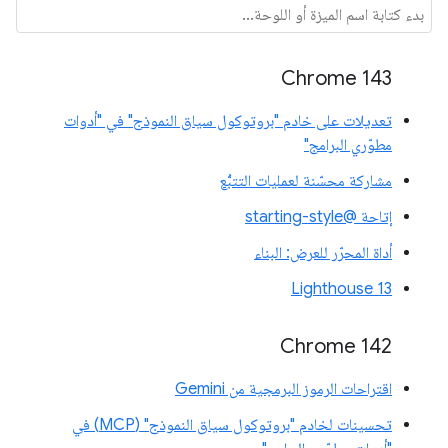
Chrome 143
تعديلات على خادم "بروتوكول سياق النموذج" في "أدوات
مطوّري البرامج"
مشاركة محسّنة لعمليات التتبُّع
إتاحة @starting-style
أداة المحرّر للعرض: البناء
Lighthouse 13
Chrome 142
اقتراحات الرموز البرمجية من Gemini
تحسينات لخادم "بروتوكول سياق النموذج" (MCP) في