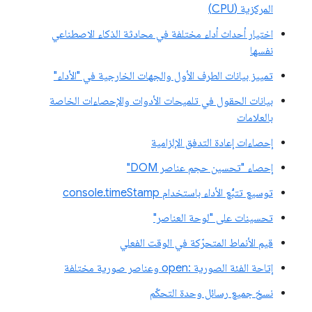
المركزية (CPU)
اختيار أحداث أداء مختلفة في محادثة الذكاء الاصطناعي
نفسها
تمييز بيانات الطرف الأول والجهات الخارجية في "الأداء"
بيانات الحقول في تلميحات الأدوات والإحصاءات الخاصة
بالعلامات
إحصاءات إعادة التدفق الإلزامية
إحصاء "تحسين حجم عناصر DOM"
توسيع تتبُّع الأداء باستخدام console.timeStamp
تحسينات على "لوحة العناصر"
قيم الأنماط المتحرّكة في الوقت الفعلي
إتاحة الفئة الصورية :open وعناصر صورية مختلفة
نسخ جميع رسائل وحدة التحكّم