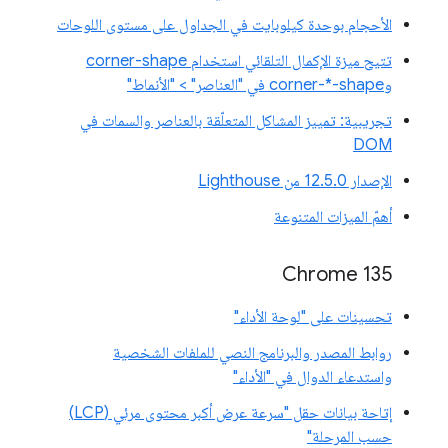
الأحجام بوحدة كيلوبايت في الجداول على مستوى اللوحات
تتيح ميزة الإكمال التلقائي استخدام corner-shape
وcorner-*-shape في "العناصر" > "الأنماط"
تجريبية: تمييز المشاكل المتعلّقة بالعناصر والسمات في
DOM
الإصدار 12.5.0 من Lighthouse
أهمّ الميزات المتنوعة
Chrome 135
تحسينات على "لوحة الأداء"
روابط المصدر والبرنامج النصي للملفات الشخصية
واستدعاء الدوال في "الأداء"
إتاحة بيانات حقل "سرعة عرض أكبر محتوى مرئي (LCP)
حسب المرحلة"