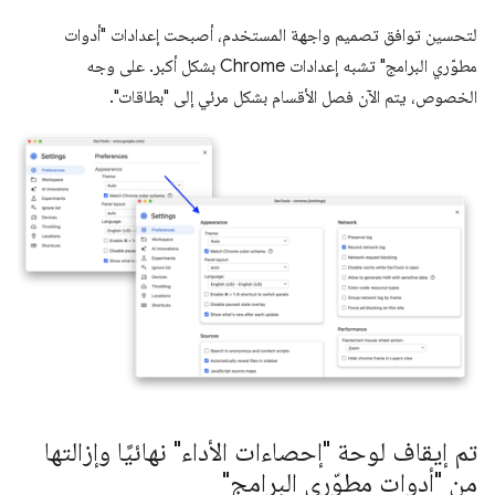
لتحسين توافق تصميم واجهة المستخدم، أصبحت إعدادات "أدوات
مطوّري البرامج" تشبه إعدادات Chrome بشكل أكبر. على وجه
الخصوص، يتم الآن فصل الأقسام بشكل مرئي إلى "بطاقات".
تم إيقاف لوحة "إحصاءات الأداء" نهائيًا وإزالتها
من "أدوات مطوّري البرامج"