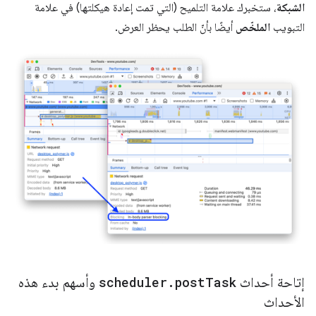
الشبكة
، ستخبرك علامة التلميح (التي تمت إعادة هيكلتها) في علامة
التبويب
الملخّص
أيضًا بأنّ الطلب يحظر العرض.
إتاحة أحداث
Task
post
.
scheduler
وأسهم بدء هذه
الأحداث