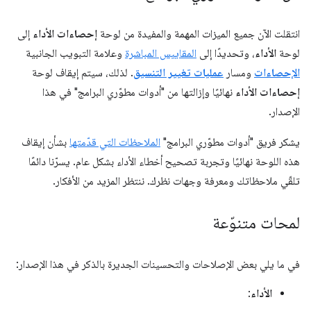
انتقلت الآن جميع الميزات المهمة والمفيدة من لوحة
إحصاءات الأداء
إلى
لوحة
الأداء
، وتحديدًا إلى
المقاييس المباشرة
وعلامة التبويب الجانبية
الإحصاءات
ومسار
عمليات تغيير التنسيق
. لذلك، سيتم إيقاف لوحة
إحصاءات الأداء
نهائيًا وإزالتها من "أدوات مطوّري البرامج" في هذا
الإصدار.
يشكر فريق "أدوات مطوّري البرامج"
الملاحظات التي قدّمتها
بشأن إيقاف
هذه اللوحة نهائيًا وتجربة تصحيح أخطاء الأداء بشكل عام. يسرّنا دائمًا
تلقّي ملاحظاتك ومعرفة وجهات نظرك. ننتظر المزيد من الأفكار.
لمحات متنوّعة
في ما يلي بعض الإصلاحات والتحسينات الجديرة بالذكر في هذا الإصدار:
الأداء
: