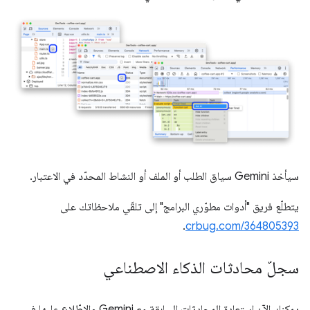
سيأخذ Gemini سياق الطلب أو الملف أو النشاط المحدّد في الاعتبار.
يتطلّع فريق "أدوات مطوّري البرامج" إلى تلقّي ملاحظاتك على
.
crbug.com/364805393
سجلّ محادثات الذكاء الاصطناعي
يمكنك الآن استعادة المحادثات السابقة مع Gemini والاطّلاع عليها في