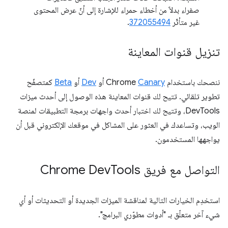
صفراء بدلاً من أخطاء حمراء للإشارة إلى أنّ عرض المحتوى
غير متأثّر
372055494
.
تنزيل قنوات المعاينة
ننصحك باستخدام Chrome
Canary
أو
Dev
أو
Beta
كمتصفّح
تطوير تلقائي. تتيح لك قنوات المعاينة هذه الوصول إلى أحدث ميزات
DevTools، وتتيح لك اختبار أحدث واجهات برمجة التطبيقات لمنصة
الويب، وتساعدك في العثور على المشاكل في موقعك الإلكتروني قبل أن
يواجهها المستخدمون.
التواصل مع فريق Chrome Dev
Tools
استخدِم الخيارات التالية لمناقشة الميزات الجديدة أو التحديثات أو أي
شيء آخر متعلّق بـ "أدوات مطوّري البرامج".