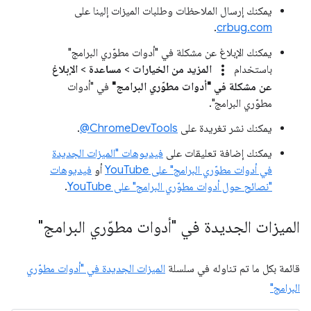
يمكنك إرسال الملاحظات وطلبات الميزات إلينا على
.
crbug.com
يمكنك الإبلاغ عن مشكلة في "أدوات مطوّري البرامج"
more_vert
باستخدام
المزيد من الخيارات
>
مساعدة
>
الإبلاغ
عن مشكلة في "أدوات مطوّري البرامج"
في "أدوات
مطوّري البرامج".
يمكنك نشر تغريدة على
‎@ChromeDevTools
.
يمكنك إضافة تعليقات على
فيديوهات "الميزات الجديدة
في أدوات مطوّري البرامج" على YouTube
أو
فيديوهات
"نصائح حول أدوات مطوّري البرامج" على YouTube
.
الميزات الجديدة في "أدوات مطوّري البرامج"
قائمة بكل ما تم تناوله في سلسلة
الميزات الجديدة في "أدوات مطوّري
البرامج"