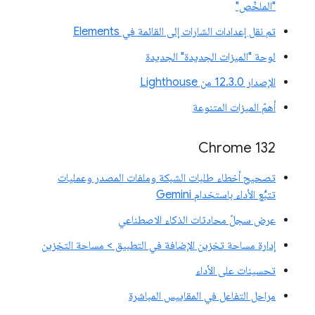
"الملخّص"
تم نقل إعدادات الشارات إلى القائمة في Elements
لوحة "الميزات الجديدة" الجديدة
الإصدار 12.3.0 من Lighthouse
أهمّ الميزات المتنوعة
Chrome 132
تصحيح أخطاء طلبات الشبكة وملفات المصدر وعمليات
تتبُّع الأداء باستخدام Gemini
عرض سجلّ محادثات الذكاء الاصطناعي
إدارة مساحة تخزين الإضافة في التطبيق > مساحة التخزين
تحسينات على الأداء
مراحل التفاعل في المقاييس المباشرة