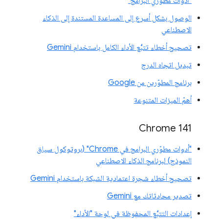
"أدوات مطوّري البرامج"
الوصول بشكل أسرع إلى المساعدة المستندة إلى الذكاء
الاصطناعي
تصحيح أخطاء تتبُّع الأداء الكامل باستخدام Gemini
تبديل اتجاه الدرج
برنامج المطوّرين من Google
أهمّ الميزات المتنوعة
‫Chrome 141
"أدوات مطوّري البرامج في Chrome" (بروتوكول سياق
النموذج) لبرنامج الذكاء الاصطناعي
تصحيح أخطاء شجرة اعتمادية الشبكة باستخدام Gemini
تصدير محادثاتك مع Gemini
إعدادات التتبُّع المحفوظة في لوحة "الأداء"