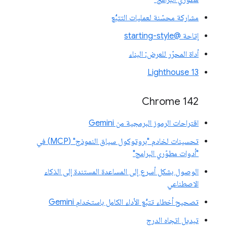
مشاركة محسّنة لعمليات التتبُّع
إتاحة @starting-style
أداة المحرّر للعرض: البناء
Lighthouse 13
Chrome 142
اقتراحات الرموز البرمجية من Gemini
تحسينات لخادم "بروتوكول سياق النموذج" (MCP) في
"أدوات مطوّري البرامج"
الوصول بشكل أسرع إلى المساعدة المستندة إلى الذكاء
الاصطناعي
تصحيح أخطاء تتبُّع الأداء الكامل باستخدام Gemini
تبديل اتجاه الدرج