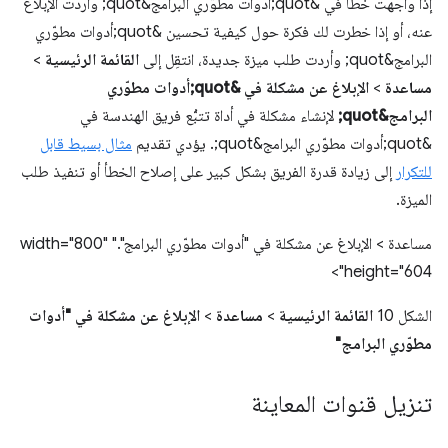
إذا واجهت خطأً في &quot;أدوات مطوّري البرامج&quot; وأردت الإبلاغ
عنه، أو إذا خطرت لك فكرة حول كيفية تحسين &quot;أدوات مطوّري
البرامج&quot; وأردت طلب ميزة جديدة، انتقِل إلى
القائمة الرئيسية
>
مساعدة
>
الإبلاغ عن مشكلة في &quot;أدوات مطوّري
البرامج&quot;
لإنشاء مشكلة في أداة تتبُّع فريق الهندسة في
&quot;أدوات مطوّري البرامج&quot;. يؤدي تقديم
مثال بسيط قابل
للتكرار
إلى زيادة قدرة الفريق بشكل كبير على إصلاح الخطأ أو تنفيذ طلب
الميزة.
مساعدة > الإبلاغ عن مشكلة في "أدوات مطوّري البرامج"." width="800"
height="604">
الشكل 10
القائمة الرئيسية
>
مساعدة
>
الإبلاغ عن مشكلة في "أدوات
مطوّري البرامج"
تنزيل قنوات المعاينة