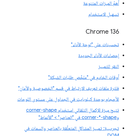
أهمّ الميزات المتنوعة
تسهيل الاستخدام
Chrome 136
تحسينات على "لوحة الأداء"
إحصاءات الأداء الجديدة
النقر للتمييز
أوقات الخادم في "ملخّص طلبات الشبكة"
فلترة ملفات تعريف الارتباط في قسم "الخصوصية والأمان"
الأحجام بوحدة كيلوبايت في الجداول على مستوى اللوحات
تتيح ميزة الإكمال التلقائي استخدام corner-shape
وcorner-*-shape في "العناصر" > "الأنماط"
تجريبية: تمييز المشاكل المتعلّقة بالعناصر والسمات في
DOM