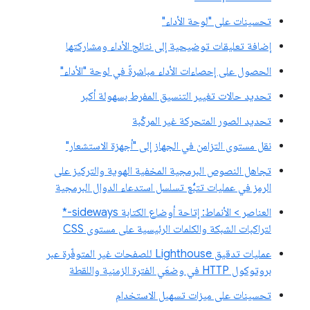
تحسينات على "لوحة الأداء"
إضافة تعليقات توضيحية إلى نتائج الأداء ومشاركتها
الحصول على إحصاءات الأداء مباشرةً في لوحة "الأداء"
تحديد حالات تغيير التنسيق المفرط بسهولة أكبر
تحديد الصور المتحركة غير المركّبة
نقل مستوى التزامن في الجهاز إلى "أجهزة الاستشعار"
تجاهل النصوص البرمجية المخفية الهوية والتركيز على
الرمز في عمليات تتبُّع تسلسل استدعاء الدوال البرمجية
العناصر > الأنماط: إتاحة أوضاع الكتابة sideways-*
لتراكبات الشبكة والكلمات الرئيسية على مستوى CSS
عمليات تدقيق Lighthouse للصفحات غير المتوفّرة عبر
بروتوكول HTTP في وضعَي الفترة الزمنية واللقطة
تحسينات على ميزات تسهيل الاستخدام