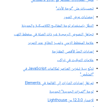
تحسينات على "لوحة الأداء"
إحصاءات عرض الصور
التنقّل باستخدام لوحة المفاتيح الكلاسيكية والحديثة
تجاهل النصوص البرمجية غير ذات الصلة في مخطط اللهب
علامة المخطط الزمني وتمييز النطاق عند التمرير
إعدادات الحدّ الأقصى المقترَحة
علامات التوقيت في تراكب
تتبُّع بنية تخزين العناصر لمكالمات JavaScript في
"الملخّص"
تم نقل إعدادات الشارات إلى القائمة في Elements
لوحة "الميزات الجديدة" الجديدة
الإصدار 12.3.0 من Lighthouse