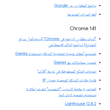
برنامج المطوّرين من Google
أهمّ الميزات المتنوعة
‫Chrome 141
"أدوات مطوّري البرامج في Chrome" (بروتوكول سياق
النموذج) لبرنامج الذكاء الاصطناعي
تصحيح أخطاء شجرة اعتمادية الشبكة باستخدام Gemini
تصدير محادثاتك مع Gemini
إعدادات التتبُّع المحفوظة في لوحة "الأداء"
فلترة طلبات الشبكة المحمية بعنوان IP
العناصر > علامة التبويب "التصميم" تضيف إمكانية
استخدام تصميم البناء الحرّ
‫Lighthouse 12.8.2