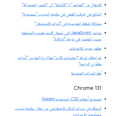
الانتقال من "العناصر" > "الأنماط" إلى "الصور المتحركة"
النتائج في الوقت الفعلي في علامة التبويب "محسوبة"
محاكاة ضغط الحوسبة في "أدوات الاستشعار"
عناصر JavaScript التي تحمل الاسم نفسه والمجمّعة
حسب المصدر في لوحة "الذاكرة"
مظهر جديد للإعدادات
تم إيقاف لوحة "إحصاءات الأداء" نهائيًا وإزالتها من "أدوات
مطوّري البرامج"
أهمّ الميزات المتنوعة
Chrome 131
تصحيح أخطاء CSS باستخدام Gemini
التحكّم في ميزات الذكاء الاصطناعي من خلال علامة تبويب
مخصّصة للإعدادات