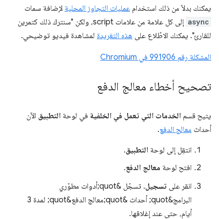
يمكنك بدلاً من ذلك استخدام
عمليات التجاوز المحلية
لإضافة سمات
async
إلى كل علامة من علامات script، ولكن "سنترك ذلك كتمرين
للقارئ". يمكنك الاطّلاع على
هذه التغريدة
لمشاهدة فيديو توضيحي.
المشكلة رقم 991906 في Chromium
تصحيح أخطاء معالج الدفع
يتيح قسم
الخدمات التي تعمل في الخلفية
في لوحة
التطبيق
الآن
أحداث
معالج الدفع
.
انتقِل إلى لوحة
التطبيق
.
افتح لوحة
معالج الدفع
.
انقر على
تسجيل
. تسجّل &quot;أدوات مطوّري
البرامج&quot; أحداث &quot;معالج الدفع&quot; لمدة 3
أيام، حتى عند إغلاقها.