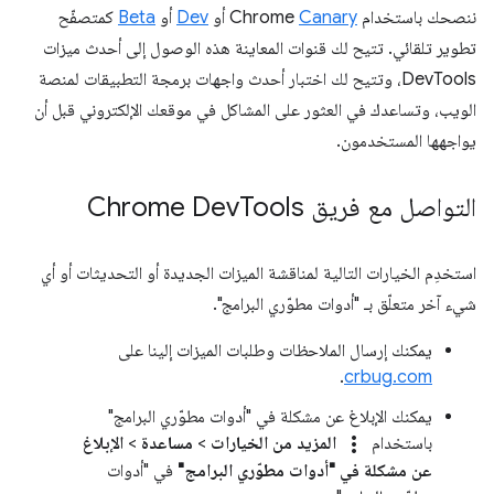
ننصحك باستخدام Chrome
Canary
أو
Dev
أو
Beta
كمتصفّح
تطوير تلقائي. تتيح لك قنوات المعاينة هذه الوصول إلى أحدث ميزات
DevTools، وتتيح لك اختبار أحدث واجهات برمجة التطبيقات لمنصة
الويب، وتساعدك في العثور على المشاكل في موقعك الإلكتروني قبل أن
يواجهها المستخدمون.
التواصل مع فريق Chrome Dev
Tools
استخدِم الخيارات التالية لمناقشة الميزات الجديدة أو التحديثات أو أي
شيء آخر متعلّق بـ "أدوات مطوّري البرامج".
يمكنك إرسال الملاحظات وطلبات الميزات إلينا على
.
crbug.com
يمكنك الإبلاغ عن مشكلة في "أدوات مطوّري البرامج"
more_vert
باستخدام
المزيد من الخيارات
>
مساعدة
>
الإبلاغ
عن مشكلة في "أدوات مطوّري البرامج"
في "أدوات