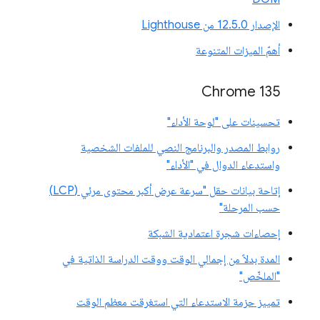
الإصدار 12.5.0 من Lighthouse
أهمّ الميزات المتنوعة
Chrome 135
تحسينات على "لوحة الأداء"
روابط المصدر والبرنامج النصي للملفات الشخصية
واستدعاء الدوال في "الأداء"
إتاحة بيانات حقل "سرعة عرض أكبر محتوى مرئي (LCP)
حسب المرحلة"
إحصاءات شجرة اعتمادية الشبكة
المدة بدلاً من إجمالي الوقت ووقت الدراسة الذاتية في
"الملخّص"
تمييز حزمة الاستدعاء التي استغرقت معظم الوقت