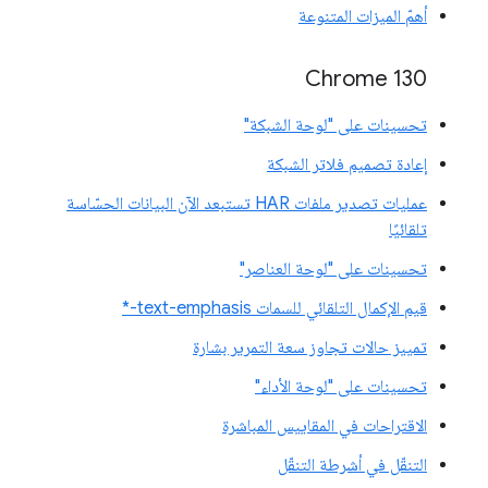
أهمّ الميزات المتنوعة
Chrome 130
تحسينات على "لوحة الشبكة"
إعادة تصميم فلاتر الشبكة
عمليات تصدير ملفات HAR تستبعد الآن البيانات الحسّاسة
تلقائيًا
تحسينات على "لوحة العناصر"
قيم الإكمال التلقائي للسمات text-emphasis-*
تمييز حالات تجاوز سعة التمرير بشارة
تحسينات على "لوحة الأداء"
الاقتراحات في المقاييس المباشرة
التنقّل في أشرطة التنقّل