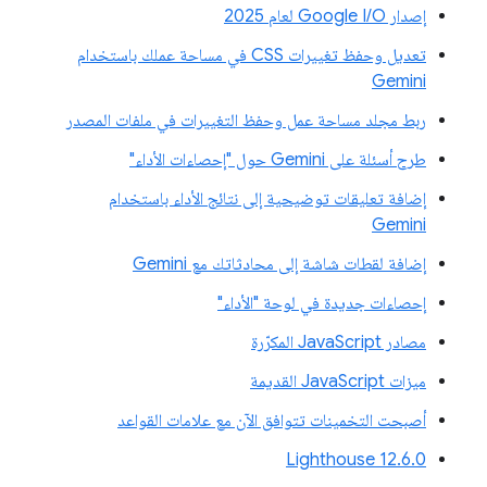
إصدار Google I/O لعام 2025
تعديل وحفظ تغييرات CSS في مساحة عملك باستخدام
Gemini
ربط مجلد مساحة عمل وحفظ التغييرات في ملفات المصدر
طرح أسئلة على Gemini حول "إحصاءات الأداء"
إضافة تعليقات توضيحية إلى نتائج الأداء باستخدام
Gemini
إضافة لقطات شاشة إلى محادثاتك مع Gemini
إحصاءات جديدة في لوحة "الأداء"
مصادر JavaScript المكرّرة
ميزات JavaScript القديمة
أصبحت التخمينات تتوافق الآن مع علامات القواعد
‫Lighthouse 12.6.0