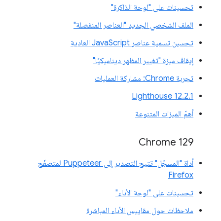
تحسينات على "لوحة الذاكرة"
الملف الشخصي الجديد "العناصر المنفصلة"
تحسين تسمية عناصر JavaScript العادية
إيقاف ميزة "تغيير المظهر ديناميكيًا"
تجربة Chrome: مشاركة العمليات
‫Lighthouse 12.2.1
أهمّ الميزات المتنوعة
Chrome 129
أداة "المسجّل" تتيح التصدير إلى Puppeteer لمتصفّح
Firefox
تحسينات على "لوحة الأداء"
ملاحظات حول مقاييس الأداء المباشرة