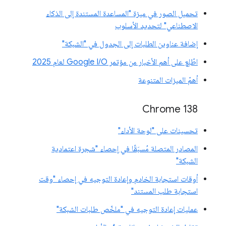
تحميل الصور في ميزة "المساعدة المستندة إلى الذكاء
الاصطناعي" لتحديد الأسلوب
إضافة عناوين الطلبات إلى الجدول في "الشبكة"
اطّلِع على أهم الأخبار من مؤتمر Google I/O لعام 2025
أهمّ الميزات المتنوعة
‫Chrome 138
تحسينات على "لوحة الأداء"
المصادر المتصلة مُسبَقًا في إحصاء "شجرة اعتمادية
الشبكة"
أوقات استجابة الخادم وإعادة التوجيه في إحصاء "وقت
استجابة طلب المستند"
عمليات إعادة التوجيه في "ملخّص طلبات الشبكة"