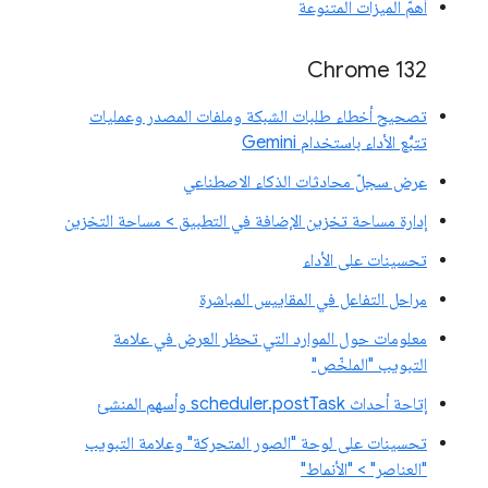
أهمّ الميزات المتنوعة
Chrome 132
تصحيح أخطاء طلبات الشبكة وملفات المصدر وعمليات
تتبُّع الأداء باستخدام Gemini
عرض سجلّ محادثات الذكاء الاصطناعي
إدارة مساحة تخزين الإضافة في التطبيق > مساحة التخزين
تحسينات على الأداء
مراحل التفاعل في المقاييس المباشرة
معلومات حول الموارد التي تحظر العرض في علامة
التبويب "الملخّص"
إتاحة أحداث scheduler.postTask وأسهم المنشئ
تحسينات على لوحة "الصور المتحركة" وعلامة التبويب
"العناصر" > "الأنماط"