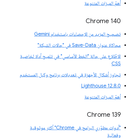
أهمّ الميزات المتنوعة
Chrome 140
تصحيح المزيد من الإحصاءات باستخدام Gemini
محاكاة عنوان Save-Data في "حالات الشبكة"
الاطّلاع على حالة "الخط الأساسي" في تلميح أداة لخاصية
CSS
تجاوز أشكال الأجهزة في تعديلات برنامج وكيل المستخدم
‫Lighthouse 12.8.0
أهمّ الميزات المتنوعة
‫Chrome 139
"أدوات مطوّري البرامج في Chrome" أكثر موثوقية
وفعالية