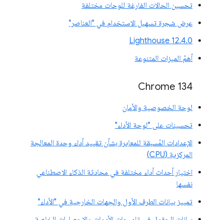
تحسين الحالات الفارغة للوحات مختلفة
عرض شجرة تسهيل الاستخدام في "العناصر"
‫Lighthouse 12.4.0
أهمّ الميزات المتنوعة
‫Chrome 134
لوحة الخصوصية والأمان
تحسينات على "لوحة الأداء"
الإعدادات المُسبقة للمعايرة بشأن تقييد أداء وحدة المعالجة
المركزية (CPU)
اختيار أحداث أداء مختلفة في محادثة الذكاء الاصطناعي
نفسها
تمييز بيانات الطرف الأول والجهات الخارجية في "الأداء"
بيانات الحقول في تلميحات الأدوات والإحصاءات الخاصة