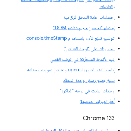
بالعلامات
إحصاءات إعادة التدفق الإلزامية
إحصاء "تحسين حجم عناصر DOM"
توسيع تتبُّع الأداء باستخدام console.timeStamp
تحسينات على "لوحة العناصر"
قيم الأنماط المتحرّكة في الوقت الفعلي
إتاحة الفئة الصورية :open وعناصر صورية مختلفة
نسخ جميع رسائل وحدة التحكّم
وحدات البايت في لوحة "الذاكرة"
أهمّ الميزات المتنوعة
‫Chrome 133
سجلّ المحادثات المستمر مع الذكاء الاصطناعي