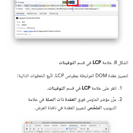
الشكل 8. علامة
LCP
في قسم
التوقيتات
لتمييز عقدة DOM المرتبطة بمقياس LCP، اتّبِع الخطوات التالية:
انقر على علامة
LCP
في قسم
التوقيتات
.
مرِّر مؤشر الماوس فوق
العقدة ذات الصلة
في علامة
التبويب
الملخّص
لتمييز العقدة في نافذة العرض.