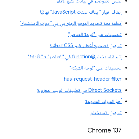
تقليل الضوضاء في بيانات تتبُّع الأداء
إيقاف خيار "إيقاف عينات JavaScript" نهائيًا
مَعلمة دقة تحديد الموقع الجغرافي في "أدوات الاستشعار"
تحسينات على "لوحة العناصر"
تسهيل تصحيح أخطاء قيم CSS المعقّدة
إتاحة استخدام@function في "العناصر" > "الأنماط"
تحسينات على "لوحة الشبكة"
has-request-header filter
Direct Sockets في تطبيقات الويب المعزولة
أهمّ الميزات المتنوعة
تسهيل الاستخدام
‫Chrome 137