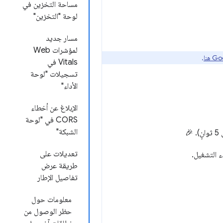
مساحة التخزين في
لوحة "التخزين"
مسار جديد
لمؤشرات Web
.
Vitals في
تسجيلات "لوحة
الأداء"
الإبلاغ عن أخطاء
CORS في "لوحة
الشبكة"
تعديلات على
ء التشغيل.
طريقة عرض
تفاصيل الإطار
معلومات حول
حظر الوصول من