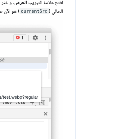
افتح علامة التبويب
العرض
، واختَر "إيقاف تنسيق ص
الحالي (
currentSrc
) هو الآن صورة WebP ال