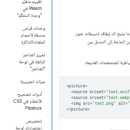
تقييم متغيّر
Wasm في
"وحدة التحكّم"
وحدات قياس
quot;أدوات مطوّري Chrome&quot; محاكاتَين جديدتَين في علامة التبويب &quot;العرض&quot;، ما يتيح لك إيقاف تنسيقات صور
متسقة لأحجام
ون الحاجة إلى التبديل بين
الملفات/الذاكرة
تمييز العناصر
الزائفة في لوحة
"العناصر"
ميزات تجريبية
<
picture
<
source
srcset
=
"test.avif
أدوات تصحيح
<
source
srcset
=
"test.webp
الأخطاء في CSS
<
img
src
=
"test.png"
alt
=
Flexbox
<
/picture
تخصيص
اختصارات لوحة