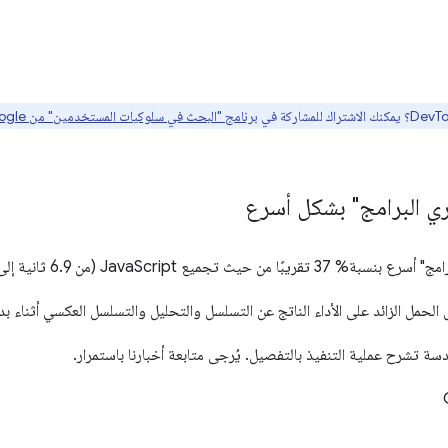
برنامج "البحث في سلوكيات المستخدمين" من Google هنا
ري البرامج" بشكل أسرع
 JavaScript (من 6.9 ثانية إلى 5 ثوانٍ). 🎉
لحمل الزائد على الأداء الناتج عن التسلسل والتحليل والتسلسل العكسي أثناء بد
سة تشرح عملية التنفيذ بالتفصيل. يُرجى متابعة أخبارنا باستمرار.