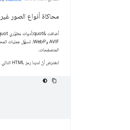
محاكاة أنواع الصور غير 
AVIF وWebP. تسهّل عمل
المتصفحات.
لنفترض أنّ لدينا رمز HTML التالي لعرض صورة بتنسيق AVIF وWebP للمتصفحات الأحدث، مع صورة PNG احتياطية للمتصفحات القديمة.