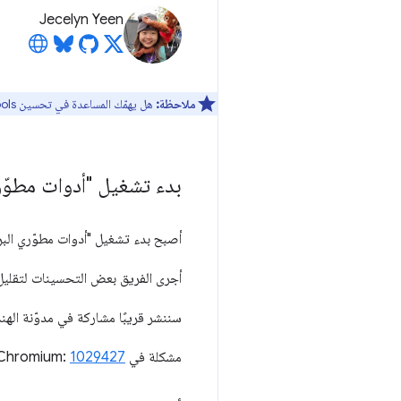
Jecelyn Yeen
ملاحظة:
هل يهمّك المساعدة في تحسين DevTools؟ يمكنك الاشتراك للمشاركة في
بدء تشغيل "أدوات مطوّ
أصبح بدء تشغيل "أدوات مطوّري البرامج" أسرع بنسبة% 37 تقريبًا من حيث تجميع
أجرى الفريق بعض التحسينات لتقليل ا
سننشر قريبًا مشاركة في مدوّنة الهند
مشكلة في Chromium:
1029427