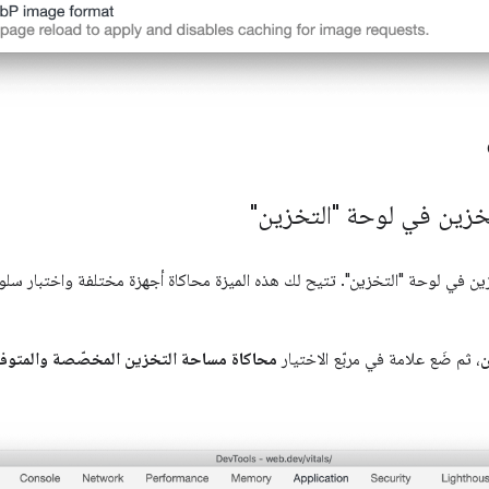
زين في لوحة "التخزين"
 في لوحة "التخزين". تتيح لك هذه الميزة محاكاة أجهزة مختلفة واختبار سل
ن
، ثم ضَع علامة في مربّع الاختيار
محاكاة مساحة التخزين المخصّصة والمتوف