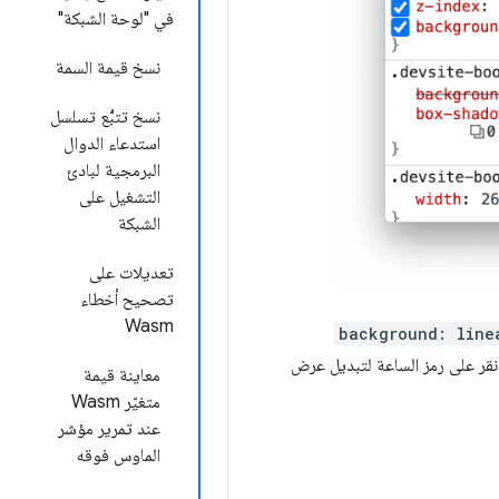
في "لوحة الشبكة"
نسخ قيمة السمة
نسخ تتبُّع تسلسل
استدعاء الدوال
البرمجية لبادئ
التشغيل على
الشبكة
تعديلات على
تصحيح أخطاء
Wasm
background: line
انقر على رمز الساعة لتبديل عرض
معاينة قيمة
متغيّر Wasm
عند تمرير مؤشر
الماوس فوقه