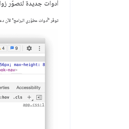
أدوات جديدة لتصوّر زوايا S
توفّر "أدوات مطوّري البرامج" الآن دعم