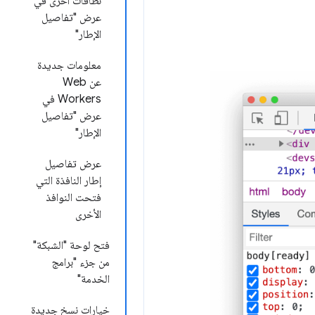
نطاقات آخرى في
عرض "تفاصيل
الإطار"
معلومات جديدة
عن Web
Workers في
عرض "تفاصيل
الإطار"
عرض تفاصيل
إطار النافذة التي
فتحت النوافذ
الأخرى
فتح لوحة "الشبكة"
من جزء "برامج
الخدمة"
خيارات نسخ جديدة