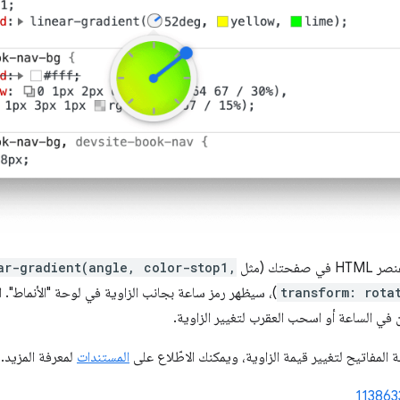
ar-gradient(angle, color-stop1,
transform: rota
)، سيظهر رمز ساعة بجانب الزاوية في لوحة "الأنماط". 
 في الساعة أو اسحب العقرب لتغيير الزاوية.
 المفاتيح لتغيير قيمة الزاوية، ويمكنك الاطّلاع على
المستندات
لمعرفة المزيد.
113863