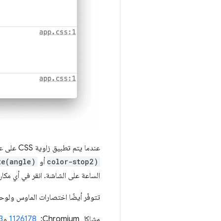
عندما يتم تطبيق زاوية CSS على عنصر HTML في صفحتك (مثل
color-stop2)
أو
te(angle)
الساعة على الشاشة. انقر في أي مكان
تتوفّر أيضًا اختصارات الماوس ولوحة
مشاكل Chromium: ‏
1126178
و
3