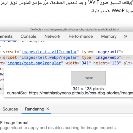
ور AVIF" وأعِد تحميل الصفحة. مرِّر مؤشر الماوس فوق الرمز
احتياطية.